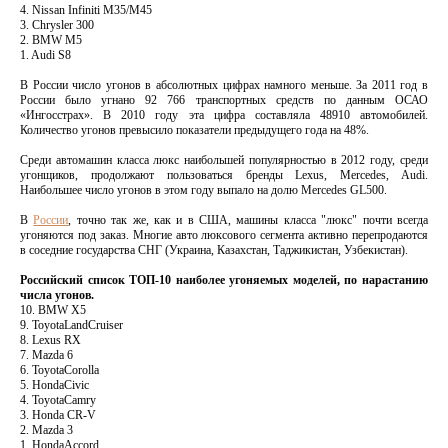
4. Nissan Infiniti M35/M45
3. Chrysler 300
2. BMW M5
1. Audi S8
В России число угонов в абсолютных цифрах намного меньше. За 2011 год в
России было угнано 92 766 транспортных средств по данным ОСАО
«Ингосстрах». В 2010 году эта цифра составляла 48910 автомобилей.
Количество угонов превысило показатели предыдущего года на 48%.
Среди автомашин класса люкс наибольшей популярностью в 2012 году, среди
угонщиков, продолжают пользоваться бренды Lexus, Mercedes, Audi.
Наибольшее число угонов в этом году выпало на долю Mercedes GL500.
В
России
, точно так же, как и в США, машины класса "люкс" почти всегда
угоняются под заказ. Многие авто люксового сегмента активно перепродаются
в соседние государства СНГ (Украина, Казахстан, Таджикистан, Узбекистан).
Российский список ТОП-10 наиболее угоняемых моделей, по нарастанию
числа угонов.
10. BMW X5
9. ToyotaLandCruiser
8. Lexus RX
7. Mazda 6
6. ToyotaCorolla
5. HondaCivic
4. ToyotaCamry
3. Honda CR-V
2. Mazda 3
1. HondaAccord