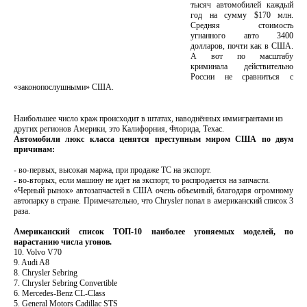
тысяч автомобилей каждый
год на сумму $170 млн.
Средняя стоимость
угнанного авто 3400
долларов, почти как в США.
А вот по масштабу
криминала действительно
России не сравниться с
«законопослушными» США.
Наибольшее число краж происходит в штатах, наводнённых иммигрантами из
других регионов Америки, это Калифорния, Флорида, Техас.
Автомобили люкс класса ценятся преступным миром США по двум
причинам:
- во-первых, высокая маржа, при продаже ТС на экспорт.
- во-вторых, если машину не идет на экспорт, то распродается на запчасти.
«Черный рынок» автозапчастей в США очень объемный, благодаря огромному
автопарку в стране. Примечательно, что Chrysler попал в американский список 3
раза.
Американский список ТОП-10 наиболее угоняемых моделей, по
нарастанию числа угонов.
10. Volvo V70
9. Audi A8
8. Chrysler Sebring
7. Chrysler Sebring Convertible
6. Mercedes-Benz CL-Class
5. General Motors Cadillac STS