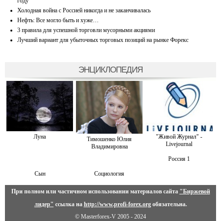
году
Холодная война с Россией никогда и не заканчивалась
Нефть: Все могло быть и хуже…
3 правила для успешной торговли мусорными акциями
Лучший вариант для убыточных торговых позиций на рынке Форекс
ЭНЦИКЛОПЕДИЯ
Луна
"Живой Журнал" -
Тимошенко Юлия
Livejournal
Владимировна
Россия 1
Сын
Социология
При полном или частичном использовании материалов сайта
"Биржевой
лидер"
ссылка на
http://www.profi-forex.org
обязательна.
© Masterforex-V 2005 - 2024