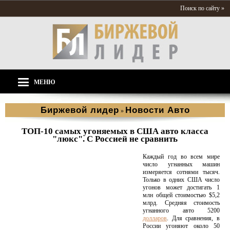
Поиск по сайту »
МЕНЮ
Биржевой лидер
Новости Aвто
»
ТОП-10 самых угоняемых в США авто класса
"люкс". С Россией не сравнить
Каждый год во всем мире
число угнанных машин
измеряется сотнями тысяч.
Только в одних США число
угонов может достигать 1
млн общей стоимостью $5,2
млрд. Средняя стоимость
угнанного авто 5200
долларов
. Для сравнения, в
России угоняют около 50