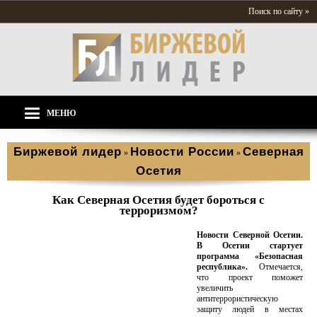
Поиск по сайту »
МЕНЮ
Биржевой лидер
Новости России
Северная
»
»
Осетия
Как Северная Осетия будет бороться с
терроризмом?
Новости Северной Осетии.
В Осетии стартует
программа «Безопасная
республика».
Отмечается,
что проект поможет
увеличить
антитеррористическую
защиту людей в местах