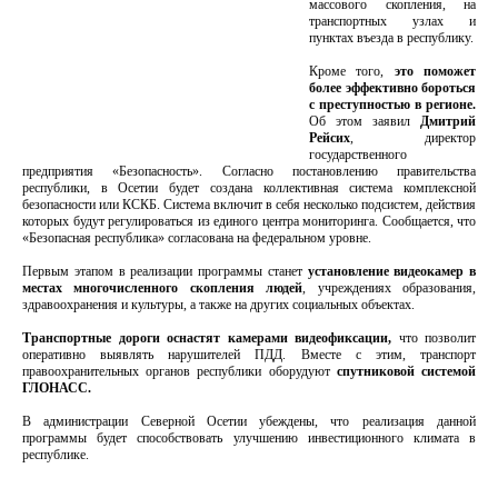
массового скопления, на
транспортных узлах и
пунктах въезда в республику.
Кроме того,
это поможет
более эффективно бороться
с преступностью в регионе.
Об этом заявил
Дмитрий
Рейсих
, директор
государственного
предприятия «Безопасность». Согласно постановлению правительства
республики, в Осетии будет создана коллективная система комплексной
безопасности или КСКБ. Система включит в себя несколько подсистем, действия
которых будут регулироваться из единого центра мониторинга. Сообщается, что
«Безопасная республика» согласована на федеральном уровне.
Первым этапом в реализации программы станет
установление видеокамер в
местах многочисленного скопления людей
, учреждениях образования,
здравоохранения и культуры, а также на других социальных объектах.
Транспортные дороги оснастят камерами видеофиксации,
что позволит
оперативно выявлять нарушителей ПДД. Вместе с этим, транспорт
правоохранительных органов республики оборудуют
спутниковой системой
ГЛОНАСС.
В администрации Северной Осетии убеждены, что реализация данной
программы будет способствовать улучшению инвестиционного климата в
республике.