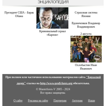
ЭНЦИКЛОПЕДИЯ
Президент США - Барак
Страховая система
Обама
Японии
Вдовиченков Владимир
Владимирович
Криминальный сериал
2 августа
«Карпов»
Охлобыстин Иван
Иванович
При полном или частичном использовании материалов сайта
"Биржевой
лидер"
ссылка на
http://www.profi-forex.org
обязательна.
© Masterforex-V 2005 - 2024
Все права защищены.
О сайте
Реклама на сайте
Партнерам
Авторам
Наши