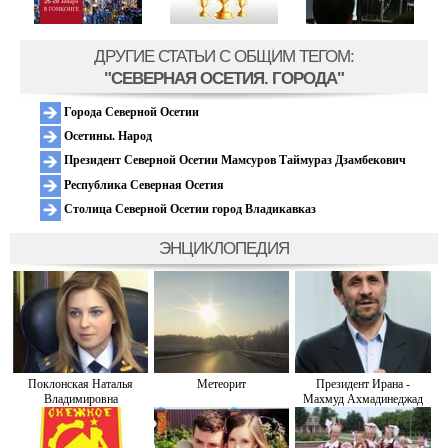
ДРУГИЕ СТАТЬИ C ОБЩИМ ТЕГОМ:
"СЕВЕРНАЯ ОСЕТИЯ. ГОРОДА"
Города Северной Осетии
Осетины. Народ
Президент Северной Осетии Мамсуров Таймураз Дзамбекович
Республика Северная Осетия
Столица Северной Осетии город Владикавказ
ЭНЦИКЛОПЕДИЯ
Поклонская Наталья
Метеорит
Президент Ирана -
Владимировна
Махмуд Ахмадинеджад