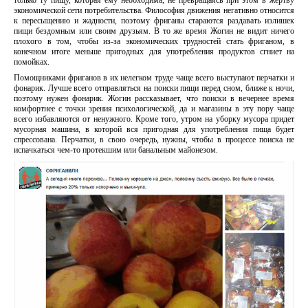
только ту пищу, которая ему необходима, не превращаясь при этом в жертву
экономической сети потребительства. Философия движения негативно относится
к пересыщению и жадности, поэтому фриганы стараются раздавать излишек
пищи бездомным или своим друзьям. В то же время Жогин не видит ничего
плохого в том, чтобы из-за экономических трудностей стать фриганом, в
конечном итоге меньше пригодных для употребления продуктов сгниет на
помойках.
Помощниками фриганов в их нелегком труде чаще всего выступают перчатки и
фонарик. Лучше всего отправляться на поиски пищи перед сном, ближе к ночи,
поэтому нужен фонарик. Жогин рассказывает, что поиски в вечернее время
комфортнее с точки зрения психологической, да и магазины в эту пору чаще
всего избавляются от ненужного. Кроме того, утром на уборку мусора придет
мусорная машина, в которой вся пригодная для употребления пища будет
спрессована. Перчатки, в свою очередь, нужны, чтобы в процессе поиска не
испачкаться чем-то протекшим или банальным майонезом.