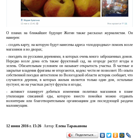
О планах на ближайшее будущее Жогин также рассказал журналистам. Он
намерен:
- создать карту, на которую будут нанесены адреса «плодородных» помоек возле
магазинов и во дворах;
- поездить по русскими деревнями, в которых очень много заброшенных домов.
Нередко возле дома есть также фруктовый сад, на огороде растут ягоды и
зелень. Обязательным условием он называет открытость участка. В частные и
закрытые владения фриганы не вторгаются, кодекс чести не позволяет. Из опыта
собственной поездки автостопом по Вологодской области историк сообщает, что
случаются деревни, в которых жилым является только один дом, остальные
пустуют, но на участках растут фрукты и ягоды;
- активист планирует добиться изменения политики магазинов в плане
утилизации списанной еды, которую вместо помойки можно отдавать
волонтерам или благотворительным организациям для последующей раздачи
малоимущим.
12 июня 2016 г. 15:26
Автор:
Елена Тараканова
Поделиться…