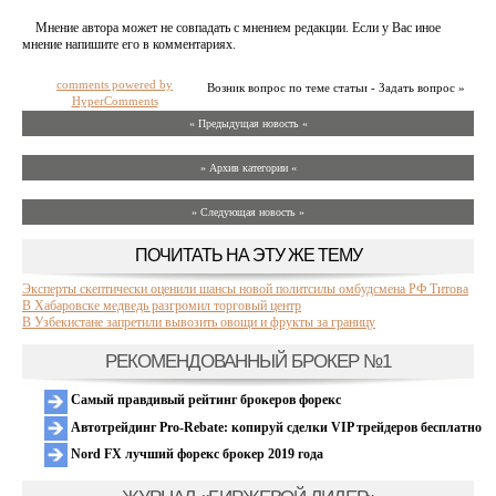
Мнение автора может не совпадать с мнением редакции. Если у Вас иное
мнение напишите его в комментариях.
comments powered by
Возник вопрос по теме статьи - Задать вопрос »
HyperComments
« Предыдущая новость «
» Архив категории «
» Следующая новость »
ПОЧИТАТЬ НА ЭТУ ЖЕ ТЕМУ
Эксперты скептически оценили шансы новой политсилы омбудсмена РФ Титова
В Хабаровске медведь разгромил торговый центр
В Узбекистане запретили вывозить овощи и фрукты за границу
РЕКОМЕНДОВАННЫЙ БРОКЕР №1
Самый правдивый рейтинг брокеров форекс
Автотрейдинг Pro-Rebate: копируй сделки VIP трейдеров бесплатно
Nord FX лучший форекс брокер 2019 года