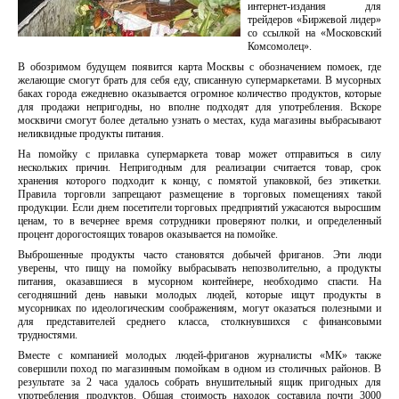
интернет-издания для
трейдеров «Биржевой лидер»
со ссылкой на «Московский
Комсомолец».
В обозримом будущем появится карта Москвы с обозначением помоек, где
желающие смогут брать для себя еду, списанную супермаркетами. В мусорных
баках города ежедневно оказывается огромное количество продуктов, которые
для продажи непригодны, но вполне подходят для употребления. Вскоре
москвичи смогут более детально узнать о местах, куда магазины выбрасывают
неликвидные продукты питания.
На помойку с прилавка супермаркета товар может отправиться в силу
нескольких причин. Непригодным для реализации считается товар, срок
хранения которого подходит к концу, с помятой упаковкой, без этикетки.
Правила торговли запрещают размещение в торговых помещениях такой
продукции. Если днем посетители торговых предприятий ужасаются выросшим
ценам, то в вечернее время сотрудники проверяют полки, и определенный
процент дорогостоящих товаров оказывается на помойке.
Выброшенные продукты часто становятся добычей фриганов. Эти люди
уверены, что пищу на помойку выбрасывать непозволительно, а продукты
питания, оказавшиеся в мусорном контейнере, необходимо спасти. На
сегодняшний день навыки молодых людей, которые ищут продукты в
мусорниках по идеологическим соображениям, могут оказаться полезными и
для представителей среднего класса, столкнувшихся с финансовыми
трудностями.
Вместе с компанией молодых людей-фриганов журналисты «МК» также
совершили поход по магазинным помойкам в одном из столичных районов. В
результате за 2 часа удалось собрать внушительный ящик пригодных для
употребления продуктов. Общая стоимость находок составила почти 3000