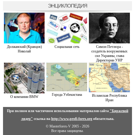
ЭНЦИКЛОПЕДИЯ
Должанский (Кравцов)
Социальная сеть
Симон Петлюра -
Николай
создатель вооруженных
сил Украины, глава
Директории УНР
Города Узбекистана
Исламская Республика
О компании BMW
Иран
При полном или частичном использовании материалов сайта
"Биржевой
лидер"
ссылка на
http://www.profi-forex.org
обязательна.
© Masterforex-V 2005 - 2026
Все права защищены.