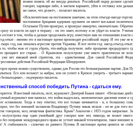
можно понять: ей же некуда деваться. Российский лидер должен сделать
говорят, харакири либо, в мягком варианте, уйти в отставку или дальше
же самое, что делает», - полагает писатель.
«Исключительно на постоянном шантаже, на этом отъезде-наезде-торговл
постоянном бряцании ядерным оружием он имеет кое-какие политичес
Остальное Путин проиграл, и проиграл намертво, окончательно. Обратно
: сразу из власти он идет в тюрьму - он это знает, поэтому и не уйдет из власти. Учиты
 состоят в том, чтобы и дальше продолжать игру, известную нам по отношению власти с
езд-откат - именно это в настоящее время производит российский лидер. И это уже не в
 скоро год, как началась агрессия против Украины. И вот почти год: наезд-отъезд-откат
а то, чтобы нож от горла убрать, что-нибудь получили: либо прощение предыдущего гр
орую прощают все старые… О Крымском полуострове уже никто практически не вспо
 уже нет никакой иной стратегии, эта - единственная. Для самой Российской Феде
 агрессивные действия Российской Федерации Шендерович.
орое время можно существовать, однако для России это безвыигрышная партия. Для Пу
деваться. Его или возьмут за жабры, или он успеет в Кремле умереть - третьего вариант
 безвыходная», - подчеркнул писатель.
нственный способ победить Путина - сдаться ему.
торяется. Известный писатель, поэт, журналист Дмитрий Быков пишет: «Несколько дней 
умный журналист мне написал, что война выдохлась, экономическое давление извне и г
ее остановили. Тогда я ему ответил, что все только начинается - и, к большому сож
ворил, что без внешней экспансии Владимиру Путину никак нельзя - он не для того во
огие говорили, мол, ненаучная фантастика. Крым? Аналогии с 1855 годом напрасные. За
 полуострова еще один умнейший друг говорил мне: нет, никогда, не может такого
 без попрания международного права не устоит никакой тоталитаризм, такое внешнее 
 А стабильность - словечко из раннего Путина. В настоящее время ценится не стаби