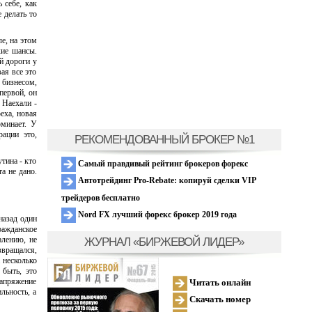
 себе, как
 делать то
е, на этом
кие шансы.
й дороги у
вая все это
 бизнесом,
первой, он
. Наехали -
еха, новая
минает. У
рации это,
РЕКОМЕНДОВАННЫЙ БРОКЕР №1
тина - кто
Самый правдивый рейтинг брокеров форекс
а не дано.
Автотрейдинг Pro-Rebate: копируй сделки VIP
трейдеров бесплатно
Nord FX лучший форекс брокер 2019 года
назад один
ражданское
ЖУРНАЛ «БИРЖЕВОЙ ЛИДЕР»
алению, не
звращался,
 несколько
 быть, это
напряжение
Читать онлайн
льность, а
Скачать номер