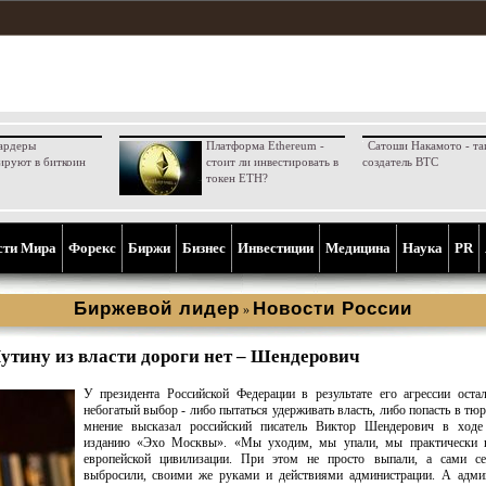
ардеры
Платформа Ethereum -
Сатоши Накамото - та
ируют в биткоин
стоит ли инвестировать в
создатель BTC
токен ETH?
сти Мира
Форекс
Биржи
Бизнес
Инвестиции
Медицина
Наука
PR
Биржевой лидер
Новости России
»
утину из власти дороги нет – Шендерович
У президента Российской Федерации в результате его агрессии оста
небогатый выбор - либо пытаться удерживать власть, либо попасть в тюр
мнение высказал российский писатель Виктор Шендерович в ходе
изданию «Эхо Москвы». «Мы уходим, мы упали, мы практически 
европейской цивилизации. При этом не просто выпали, а сами се
выбросили, своими же руками и действиями администрации. А адми