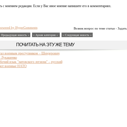
ь с мнением редакции. Если у Вас иное мнение напишите его в комментариях.
powered by HyperComments
Возник вопрос по теме статьи - Задать
« Предыдущая новость «
» Архив категории «
» Следующая новость »
ПОЧИТАТЬ НА ЭТУ ЖЕ ТЕМУ
стал военным преступником – Шендерович
– Лукашенко
абочий язык "натовского легиона" – русский
ают военные НАТО