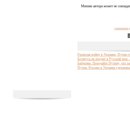
Мнение автора может не совпадат
comments 
Развязав войну в Украине, Путин 
Беларусь не входит в Русский мир 
Бабченко: Передайте Путину, что р
Путин: Россию в Украине сдержив