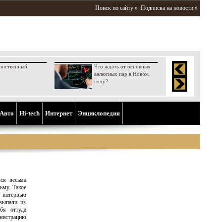
Поиск по сайту »
Подписка на новости »
инственный
Что ждать от основных
валютных пар в Новом
году?
Aвто
Hi-tech
Интернет
Энциклопедия
лся весьма
ьму. Такое
 интервью
выпали из
бя оттуда
нистрацию