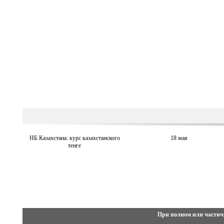
НБ Казахстана: курс казахстанского
18 мая
тенге
При полном или частич