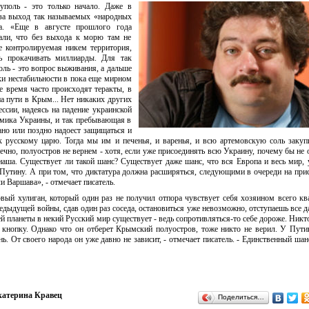
уполь - это только начало. Даже в
 за выход так называемых «народных
а. «Еще в августе прошлого года
али, что без выхода к морю там не
е контролируемая никем территория,
ь прокачивать миллиарды. Для так
ь - это вопрос выживания, а дальше
чки нестабильности в пока еще мирном
ее время часто происходят теракты, в
на пути в Крым... Нет никаких других
ссии, надеясь на падение украинской
номика Украины, и так пребывающая в
рано или поздно надоест защищаться и
к русскому царю. Тогда мы им и печенья, и варенья, и всю артемовскую соль закуп
ечно, полуостров не вернем - хотя, если уже присоединять всю Украину, почему бы не о
наша. Существует ли такой шанс? Существует даже шанс, что вся Европа и весь мир,
 Путину. А при том, что диктатура должна расширяться, следующими в очереди на при
и Варшава», - отмечает писатель.
вый хулиган, который один раз не получил отпора чувствует себя хозяином всего кв
редыдущей войны, сдав один раз соседа, остановиться уже невозможно, отступаешь все д
й планеты в некий Русский мир существует - ведь сопротивляться-то себе дороже. Никто
 кнопку. Однако что он отберет Крымский полуостров, тоже никто не верил. У Пути
знь. От своего народа он уже давно не зависит, - отмечает писатель. - Единственный ша
катерина Кравец
Поделиться…