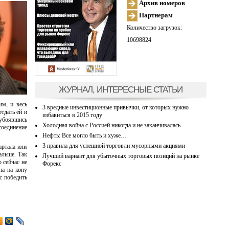
Архив номеров
Партнерам
Количество загрузок:
10698824
ЖУРНАЛ, ИНТЕРЕСНЫЕ СТАТЬИ
им, и весь
3 вредные инвестиционные привычки, от которых нужно
тдать ей и
избавиться в 2015 году
 убоявшись
Холодная война с Россией никогда и не заканчивалась
соединение
Нефть: Все могло быть и хуже…
3 правила для успешной торговли мусорными акциями
артала или
альше. Так
Лучший вариант для убыточных торговых позиций на рынке
 сейчас не
Форекс
на на кону
нс победить