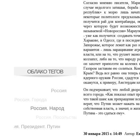
Согласно мнению писателя, Мари
случае недолгого затишья, борьба
республик» к морю лишь начат
некоторые политологи предсказыв
получится рай для контрабанды, н
через которую будет возможност
называемой «Новороссии» Мариупол
- уже как получится: создавать то
Харькове, в Одессе, где в последн
Запорожье, которое лежит как раз 
вариантов - лишь наращивание агре
власти, или на то, что рухнет эко
коллапсе, либо на то, что народу 
он захочет приползти на коленях 
Газпром заставим ею солиться. Кон
ОБЛАКО ТЕГОВ
Крым? Ведь все равно она теперь 
ядерного оружия России, сдадутся
окажутся, к примеру, Амстердам ил
Он подчеркивает, что любой дворо
всего города. «Как показал опыт п
что такой шанс как превращение все
верит, что Путин может нажать на
собственная власть, а значит, и жи
Путина - это сдаться ему».
30 января 2015 г. 14:49
Автор:
Е