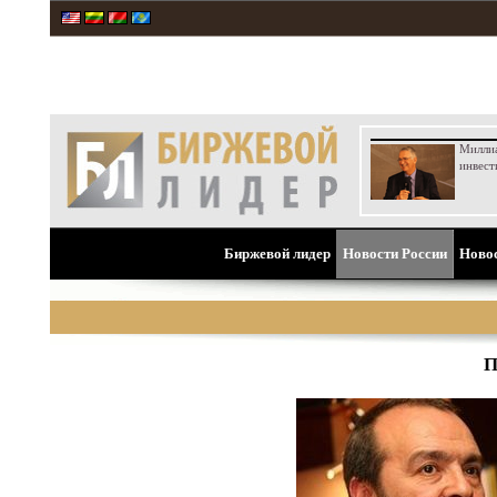
Милли
инвест
Биржевой лидер
Новости России
Ново
П