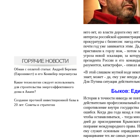
него нет, из власти дороги ему нет
интересы российской администрации
прокуратуры с бизнесом: наезд-отъ
почти год уже занимается этим. Да,
приставили к горлу нож, - потом з
угроза новой эскалации, за кот
ГОРЯЧИЕ НОВОСТИ
президента России и его команды
разумеется, катастрофа», - описал
Обман с оплатой статьи: Андрей Березин
«В этой слишком мутной воде некот
(Евроинвест) и его Конвейер перезапуска
знает, может - да, ему уже некуда 
Для Путина ситуация действительно
Какие технологии следует использовать
для строительства энергоэффективного
Быков: Еди
дома в Анапе?
История в точности никогда не пов
Создание прочной инвестиционной базы в
действительно профессиональный и 
20 лет: Советы и стратегии
сопротивление внутри государства 
ошибся. Когда два года назад я го
чтобы останавливаться, - тогда мн
дней до присоединения Крымского
попрание международного права. Но
ему служит основным оправданием!
наращивание тех же самых рисков».