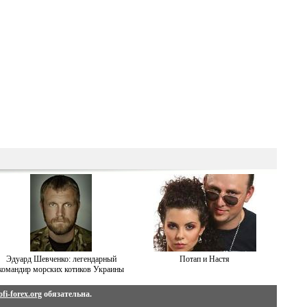
Эдуард Шевченко: легендарный
Потап и Настя
командир морских котиков Украины
fi-forex.org
обязательна.