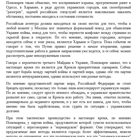
Пономарев также объяснил, что воспринимает взрывы, прогремевшие ранее в
Одеcсе, в Харькове, в ряде других украинских городов, как своеобразный
"разогрев", задачей российских спецслужб является максимально накалить
обстановку, постоянно находясь в состоянии готовности.
Российская агентура должна находиться на своих местах для того, чтобы в
любой момент у Москвы мог появиться формальный повод для объявления
Украине войны, повод для того, чтобы перевести конфликт между странами из
скрытой фазы в открытую. По его мнению, первыми городами, которые
находятся сейчас в зоне риска, являются Харьков и Одесса. Пока события не
говорят о том, что Путин принял решение о начале вторжения, однако
подготовительная работа в данном направлении уже ведется, и ее сейчас можно
рассмотреть даже невооруженным глазом.
Говоря о вероятности третьего Майдана в Украине, Пономарев заявил, что в
настоящее время это является для Кремля приоритетным сценарием. Сейчас
там идет борьба между партией войны и партией мира, однако обе эти партии
являются антиукраинскими, однако используют они разные методы.
По мнению представителей партии мира, Российской Федерации не стоит
бряцать оружием, поскольку это только лишь консолидирует украинскую нацию.
По их мнению, следует просто немного обождать, и украинское правительство
развалит все само, сделав за Кремль всю работу. Эта линия, отметил политик,
доминировала до недавнего времени, и у нее есть все шансы, для того, чтобы
именно она была задействована, если судить по ситуации с украинскими
долгами.
При этом тактическое преимущество в настоящее время, по мнению
Пономарева, у партии войны, представители которой сумели воспользоваться
ситуацией с переговорами в "нормандском" формате. Они утверждают, что
предлагаемые ими методы являются гораздо более эффективными, нежели
методы их оппонентов: все эти политические шаги, все эти "хиханьки-хаханьки"