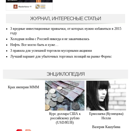
ЖУРНАЛ, ИНТЕРЕСНЫЕ СТАТЬИ
3 вредные инвестиционные привычки, от которых нужно избавиться в 2015
году
Холодная война с Россией никогда и не заканчивалась
Нефть: Все могло быть и хуже…
3 правила для успешной торговли мусорными акциями
Лучший вариант для убыточных торговых позиций на рынке Форекс
ЭНЦИКЛОПЕДИЯ
Крах империи МММ
Курс доллара США к
Ермолаева (Кузнецова)
российскому рублю
Нелли
(USD/RUB)
Валерия Кашубина