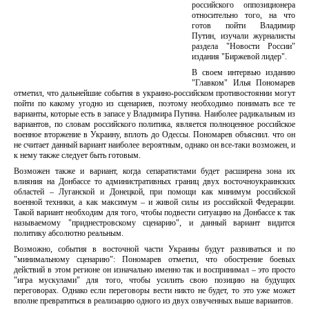
российского оппозиционера
относительно того, на что
готов пойти Владимир
Путин, изучали журналисты
раздела "Новости России"
издания "Биржевой лидер".
В своем интервью изданию
"Главком" Илья Пономарев
отметил, что дальнейшие события в украино-российском противостоянии могут
пойти по какому угодно из сценариев, поэтому необходимо понимать все те
варианты, которые есть в запасе у Владимира Путина. Наиболее радикальным из
вариантов, по словам российского политика, является полноценное российское
военное вторжение в Украину, вплоть до Одессы. Пономарев объяснил. что он
не считает данный вариант наиболее вероятным, однако он все-таки возможен, и
к нему также следует быть готовым.
Возможен также и вариант, когда сепаратистами будет расширена зона их
влияния на Донбассе то административных границ двух восточноукраинских
областей – Луганской и Донецкой, при помощи как минимум российской
военной техники, а как максимум – и живой силы из российской Федерации.
Такой вариант необходим для того, чтобы подвести ситуацию на Донбассе к так
называемому "приднестровскому сценарию", и данный вариант видится
политику абсолютно реальным.
Возможно, события в восточной части Украины будут развиваться и по
"минимальному сценарию": Пономарев отметил, что обострение боевых
действий в этом регионе он изначально именно так и воспринимал – это просто
"игра мускулами" для того, чтобы усилить свою позицию на будущих
переговорах. Однако если переговоры вести никто не будет, то это уже может
вполне превратиться в реализацию одного из двух озвученных выше вариантов.