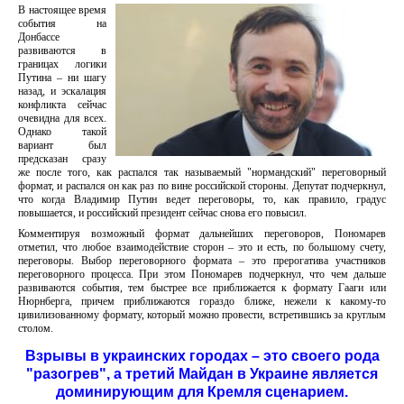
В настоящее время
события на
Донбассе
развиваются в
границах логики
Путина – ни шагу
назад, и эскалация
конфликта сейчас
очевидна для всех.
Однако такой
вариант был
предсказан сразу
же после того, как распался так называемый "нормандский" переговорный
формат, и распался он как раз по вине российской стороны. Депутат подчеркнул,
что когда Владимир Путин ведет переговоры, то, как правило, градус
повышается, и российский президент сейчас снова его повысил.
Комментируя возможный формат дальнейших переговоров, Пономарев
отметил, что любое взаимодействие сторон – это и есть, по большому счету,
переговоры. Выбор переговорного формата – это прерогатива участников
переговорного процесса. При этом Пономарев подчеркнул, что чем дальше
развиваются события, тем быстрее все приближается к формату Гааги или
Нюрнберга, причем приближаются гораздо ближе, нежели к какому-то
цивилизованному формату, который можно провести, встретившись за круглым
столом.
Взрывы в украинских городах – это своего рода
"разогрев", а третий Майдан в Украине является
доминирующим для Кремля сценарием.