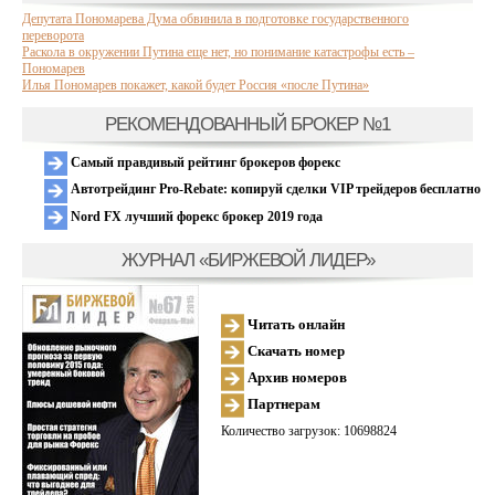
Депутата Пономарева Дума обвинила в подготовке государственного
переворота
Раскола в окружении Путина еще нет, но понимание катастрофы есть –
Пономарев
Илья Пономарев покажет, какой будет Россия «после Путина»
РЕКОМЕНДОВАННЫЙ БРОКЕР №1
Самый правдивый рейтинг брокеров форекс
Автотрейдинг Pro-Rebate: копируй сделки VIP трейдеров бесплатно
Nord FX лучший форекс брокер 2019 года
ЖУРНАЛ «БИРЖЕВОЙ ЛИДЕР»
Читать онлайн
Скачать номер
Архив номеров
Партнерам
Количество загрузок: 10698824