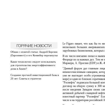
Le Figaro пишет, что как бы то 
ГОРЯЧИЕ НОВОСТИ
нескольких больших американских
зарубежных бизнесменов, которых 
Обман с оплатой статьи: Андрей Березин
(Евроинвест) и его Конвейер перезапуска
В их число внезапно попал и нынеш
Флориде из-за важных дел. Тем не 
Какие технологии следует использовать
Маржери, А. Проглио (EDF) и Ж.-Ф
для строительства энергоэффективного
"Данный форум дал главным лица
дома в Анапе?
немногочисленным санкциям, котор
Создание прочной инвестиционной базы в
уже не выглядят особо угрожающи
20 лет: Советы и стратегии
мире) и один из близких соратнико
"Роснефть" подписала большой конт
договор на общую сумму в 300 м
после введения Западом своих сан
активной добычей сланцевой нефти
известный партнер "Роснефти" Ex
числе и на территории российской А