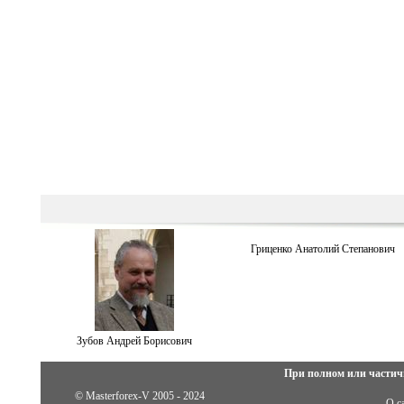
Гриценко Анатолий Степанович
Зубов Андрей Борисович
При полном или частич
© Masterforex-V 2005 - 2024
О с