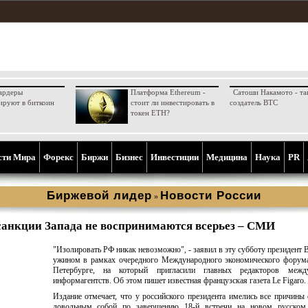
ардеры
Платформа Ethereum -
Сатоши Накамото - та
ируют в биткоин
стоит ли инвестировать в
создатель BTC
токен ETH?
сти Мира
Форекс
Биржи
Бизнес
Инвестиции
Медицина
Наука
PR
Биржевой лидер
Новости России
»
санкции Запада не воспринимаются всерьез – СМИ
"Изолировать РФ никак невозможно", - заявил в эту субботу президент В
ужином в рамках очередного Международного экономического форума
Петербурге, на который пригласили главных редакторов межд
информагентств. Об этом пишет известная французская газета Le Figaro.
Издание отмечает, что у российского президента имелись все причины 
довольным собой по завершению 18-й встречи на новом русском 