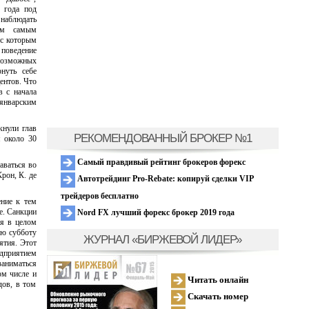
 года под
наблюдать
ем самым
 с которым
 поведение
возможных
нуть себе
ентов. Что
в с начала
 январским
кнули глав
РЕКОМЕНДОВАННЫЙ БРОКЕР №1
я около 30
Самый правдивый рейтинг брокеров форекс
аваться во
рон, К. де
Автотрейдинг Pro-Rebate: копируй сделки VIP
трейдеров бесплатно
ние к тем
е. Санкции
Nord FX лучший форекс брокер 2019 года
ия в целом
ую субботу
ЖУРНАЛ «БИРЖЕВОЙ ЛИДЕР»
ятия. Этот
дприятием
заниматься
ом числе и
Читать онлайн
дов, в том
Скачать номер