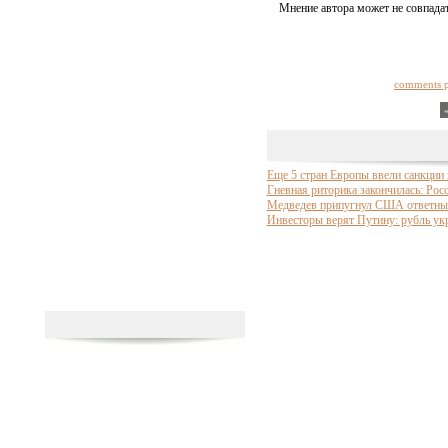
Мнение автора может не совпадат
comments 
Еще 5 стран Европы ввели санкции 
Гневная риторика закончилась: Росс
Медведев припугнул США ответны
Инвесторы верят Путину: рубль у