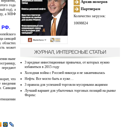
 вероятно,
Архив номеров
этого года
Партнерам
ый год), а
оду, а МВФ
Количество загрузок:
10698824
 РФ.
ропейского
да санкций
х областях
ость может
ЖУРНАЛ, ИНТЕРЕСНЫЕ СТАТЬИ
шении ныне
3 вредные инвестиционные привычки, от которых нужно
осграницу,
избавиться в 2015 году
- передают
Холодная война с Россией никогда и не заканчивалась
Нефть: Все могло быть и хуже…
ворит, что
е введения
3 правила для успешной торговли мусорными акциями
ы. Санкции
Лучший вариант для убыточных торговых позиций на рынке
Форекс
 отношении