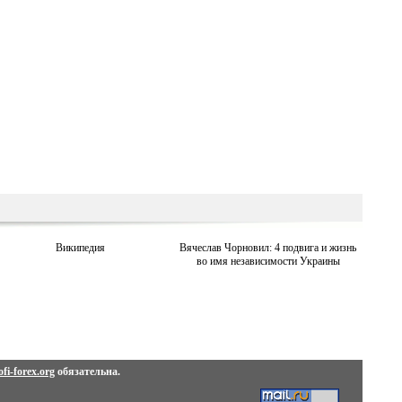
Википедия
Вячеслав Чорновил: 4 подвига и жизнь
во имя независимости Украины
fi-forex.org
обязательна.