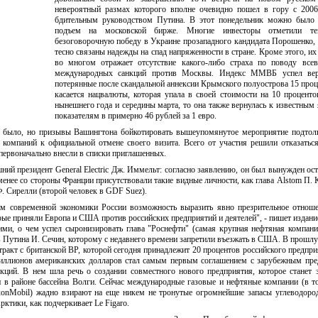
невероятный размах которого вполне очевидно пошел в гору с 2006
бдительным руководством Путина. В этот понедельник можно было 
подъем на московской бирже. Многие инвесторы отметили т
безоговорочную победу в Украине прозападного кандидата Порошенко,
тесно связаны надежды на спад напряженности в стране. Кроме этого, их
во многом отражает отсутствие какого-либо страха по поводу все
международных санкций против Москвы. Индекс ММВБ успел вер
потерянные после скандальной аннексии Крымского полуострова 15 проц
касается нацвалюты, которая упала в своей стоимости на 10 проценто
нынешнего года и середины марта, то она также вернулась к известным
показателям в примерно 46 рублей за 1 евро.
ни было, но призывы Вашингтона бойкотировать вышеупомянутое мероприятие подтол
 компаний к официальной отмене своего визита. Всего от участия решили отказатьс
первоначально внесли в списки приглашенных.
ний президент General Electric Дж. Иммельт: согласно заявлению, он был вынужден ост
менее со стороны Франции присутствовали такие видные личности, как глава Alstom П. К
. Сирелли (второй человек в GDF Suez).
м современной экономики России возможность выразить явно презрительное отноше
ые приняли Европа и США против российских предприятий и деятелей", - пишет издани
ми, о чем успел сыронизировать глава "Роснефти" (самая крупная нефтяная компан
в Путина И. Сечин, которому с недавнего времени запретили въезжать в США. В прошл
ракт с британской ВР, которой сегодня принадлежит 20 процентов российского предпри
иллионов американских долларов стал самым первым соглашением с зарубежным пре
кций. В нем шла речь о создании совместного нового предприятия, которое станет 
 в районе бассейна Волги. Сейчас международные газовые и нефтяные компании (в т
xonMobil) жадно взирают на еще никем не тронутые огромнейшие запасы углеводоро
рктики, как подчеркивает Le Figaro.