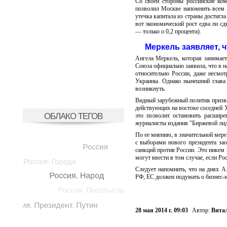
Со своей стороны российские ком
позволил Москве напомнить всем о
утечка капитала из страны достигл
вот экономический рост едва ли сд
— только о 0,2 процента).
Меркель заявляет, 
Ангела Меркель, которая занимае
Союза официально заявила, что в н
относительно России, даже несмот
Украины. Однако нынешний глава 
возникнуть.
Видный зарубежный политик призв
действующих на востоке соседней У
ОБЛАКО ТЕГОВ
это позволит остановить расшире
журналисты издания "Биржевой лид
По ее мнению, в значительной мере
с выборами нового президента за
санкций против России. Это никем
могут ввести в том случае, если Ро
Следует напомнить, что на днях А
РФ, ЕС должен подумать о бизнес-
28 мая 2014 г. 09:03
Автор:
Витал