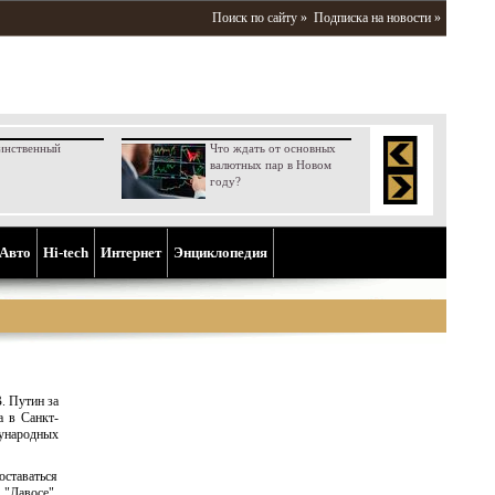
Поиск по сайту »
Подписка на новости »
инственный
Что ждать от основных
валютных пар в Новом
году?
Aвто
Hi-tech
Интернет
Энциклопедия
. Путин за
 в Санкт-
ународных
оставаться
"Давосе",