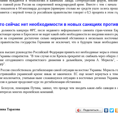
пании нуждаются в технологиях и капиталах Запада. Петербургский форум, вполне
 главной роли России на современной международной арене. Вместе с тем с начала 
а показателя в 64 миллиарда долларов (примерно столько же средств ушло за весь прошл
винется с мертвой точки (в российском правительстве говорят о 0,5 процента в этом г
что сейчас нет необходимости в новых санкциях против
т должность канцлера ФРГ, после недавнего неформального саммита стран-членов Ев
астоящее время в Евросоюзе не видят какой-либо необходимости во введении нового ря
ря на сохранение достаточно сильно напряженной обстановки в нескольких восточны
правительства государства Германия не исключает, что в будущем такая необходим
ала высшее руководство Российской Федерации принять все необходимые меры в отно
краины сепаратистов. "В том случае если Кремль прекратит их снабжать через общую г
ние сегодняшнего сепаратистского движения в дальнейшем, уверена А. Меркель", 
ер".
 Россия способствовала дестабилизации самой ситуации на востоке Украины. Меркель го
острившийся украинский кризис никак не закончился. ЕС еще может вернуться к тем
 не исключается, учитывая ныне сложившуюся ситуацию в восточных регионах Украин
ссия и дальше продолжит курс по дестабилизации обстановки.
. Белоусов, помощник Путина, заявил, что прежде чем вводить какие-либо санкции в
интересах многих европейских компаний.
ина Тарасова
Поделиться…