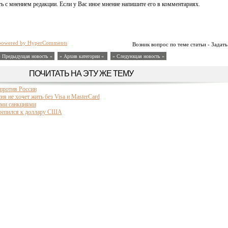
ь с мнением редакции. Если у Вас иное мнение напишите его в комментариях.
powered by HyperComments
Возник вопрос по теме статьи - Задать
« Предыдущая новость «
» Архив категории «
» Следующая новость »
ПОЧИТАТЬ НА ЭТУ ЖЕ ТЕМУ
против России
ия не хочет жить без Visa и MasterCard
ми санкциями
крепился к доллару США