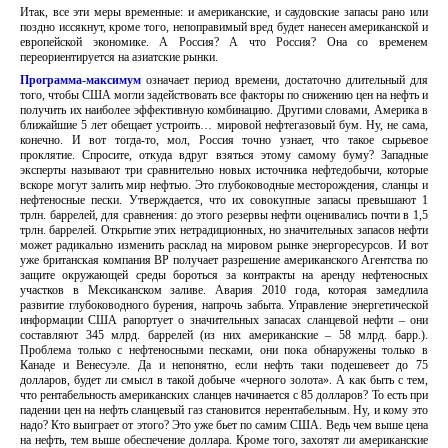
Итак, все эти меры временные: и американские, и саудовские запасы рано или
поздно иссякнут, кроме того, непоправимый вред будет нанесен американской и
европейской экономике. А Россия? А что Россия? Она со временем
переориентируется на азиатские рынки.
Программа-максимум
означает период времени, достаточно длительный для
того, чтобы США могли задействовать все факторы по снижению цен на нефть и
получить их наиболее эффективную комбинацию. Другими словами, Америка в
ближайшие 5 лет обещает устроить… мировой нефтегазовый бум. Ну, не сама,
конечно. И вот тогда-то, мол, Россия точно узнает, что такое сырьевое
проклятие. Спросите, откуда вдруг взяться этому самому буму? Западные
эксперты называют три сравнительно новых источника нефтедобычи, которые
вскоре могут залить мир нефтью. Это глубоководные месторождения, сланцы и
нефтеносные пески. Утверждается, что их совокупные запасы превышают 1
трлн. баррелей, для сравнения: до этого резервы нефти оценивались почти в 1,5
трлн. баррелей. Открытие этих нетрадиционных, но значительных запасов нефти
может радикально изменить расклад на мировом рынке энергоресурсов. И вот
уже британская компания BP получает разрешение американского Агентства по
защите окружающей среды бороться за контракты на аренду нефтеносных
участков в Мексиканском заливе. Авария 2010 года, которая замедлила
развитие глубоководного бурения, напрочь забыта. Управление энергетической
информации США рапортует о значительных запасах сланцевой нефти – они
составляют 345 млрд. баррелей (из них американские – 58 млрд. барр.).
Проблема только с нефтеносными песками, они пока обнаружены только в
Канаде и Венесуэле. Да и непонятно, если нефть таки подешевеет до 75
долларов, будет ли смысл в такой добыче «черного золота». А как быть с тем,
что рентабельность американских сланцев начинается с 85 долларов? То есть при
падении цен на нефть сланцевый газ становится нерентабельным. Ну, и кому это
надо? Кто выиграет от этого? Это уже бьет по самим США. Ведь чем выше цена
на нефть, тем выше обеспечение доллара. Кроме того, захотят ли американские