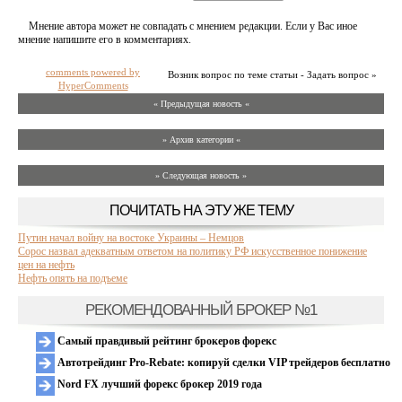
Мнение автора может не совпадать с мнением редакции. Если у Вас иное
мнение напишите его в комментариях.
comments powered by
Возник вопрос по теме статьи - Задать вопрос »
HyperComments
« Предыдущая новость «
» Архив категории «
» Следующая новость »
ПОЧИТАТЬ НА ЭТУ ЖЕ ТЕМУ
Путин начал войну на востоке Украины – Немцов
Сорос назвал адекватным ответом на политику РФ искусственное понижение
цен на нефть
Нефть опять на подъеме
РЕКОМЕНДОВАННЫЙ БРОКЕР №1
Самый правдивый рейтинг брокеров форекс
Автотрейдинг Pro-Rebate: копируй сделки VIP трейдеров бесплатно
Nord FX лучший форекс брокер 2019 года