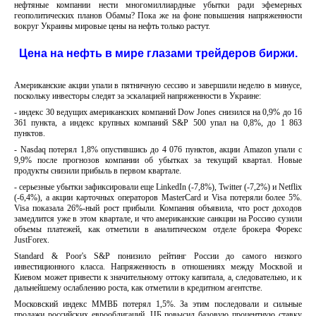
нефтяные компании нести многомиллиардные убытки ради эфемерных
геополитических планов Обамы? Пока же на фоне повышения напряженности
вокруг Украины мировые цены на нефть только растут.
Цена на нефть в мире глазами трейдеров биржи.
Американские акции упали в пятничную сессию и завершили неделю в минусе,
поскольку инвесторы следят за эскалацией напряженности в Украине:
- индекс 30 ведущих американских компаний Dow Jones снизился на 0,9% до 16
361 пункта, а индекс крупных компаний S&P 500 упал на 0,8%, до 1 863
пунктов.
- Nasdaq потерял 1,8% опустившись до 4 076 пунктов, акции Amazon упали с
9,9% после прогнозов компании об убытках за текущий квартал. Новые
продукты снизили прибыль в первом квартале.
- серьезные убытки зафиксировали еще LinkedIn (-7,8%), Twitter (-7,2%) и Netflix
(-6,4%), а акции карточных операторов MasterCard и Visa потеряли более 5%.
Visa показала 26%-ный рост прибыли. Компания объявила, что рост доходов
замедлится уже в этом квартале, и что американские санкции на Россию сузили
объемы платежей, как отметили в аналитическом отделе брокера Форекс
JustForex.
Standard & Poor's S&P понизило рейтинг России до самого низкого
инвестиционного класса. Напряженность в отношениях между Москвой и
Киевом может привести к значительному оттоку капитала, а, следовательно, и к
дальнейшему ослаблению роста, как отметили в кредитном агентстве.
Московский индекс ММВБ потерял 1,5%. За этим последовали и сильные
продажи российских еврооблигаций. ЦБ повысил базовую процентную ставку