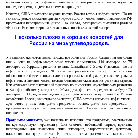
избавить страну от нефтяной зависимости, которые очень часто звучат в
последнее время, на деле ни к чему не приводят.
Кажется, США в качестве оружия против России готовы избрать нефть. По их
замыслу, резкое снижение цен на «черное золото» может нанести экономике РФ
просто-таки непоправимый ущерб. Так ли это, разбирались аналитики раздела
«Новости России» журнала для деловых людей «Биржевой лидер».
Несколько плохих и хороших новостей для
России из мира углеводородов.
У западных экспертов полно плохих новостей для России. Самая главная среди
них – цены на нефть могут резко упасть с нынешних 110 долларов до 75
долларов за баррель, причем в течение ближайших 3-5 лет. Учитывая, что на
нефть и газ приходится 70 процентов российского экспорта, и что они
обеспечивают более половины доходов российского бюджета, снижение цены на
нефть действительно может весьма болезненно сказаться на развитии страны.
Как отмечает исполнительный директор по энергетике и устойчивому развитию
в Калифорнийском университете Эйми Джаффе, если «средняя цена будет 75
долларов США, недавнее падение курса рубля покажется пустяковым». И ради
ослабления России, как считают эксперты, США готовы «помочь» нефти упасть.
Для этого у них есть даже программа, точнее, даже две программы –
программа-минимум и программа-максимум. Рассмотрим их основные
положения.
Программа-минимум
,
как понятно из названия, это программа, рассчитанная
на краткосрочную перспективу. Она означает небольшой период времени,
необходимый для изменения лишь некоторых, второстепенных, факторов,
влияющих на цену нефти. В связи с этим рассмотрим, какими же