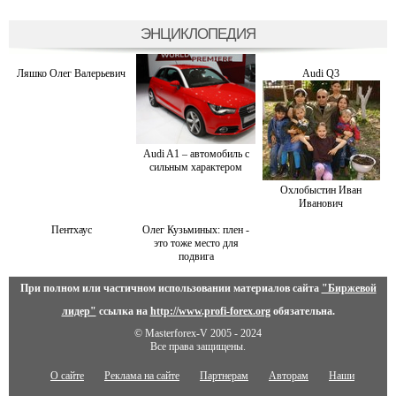
ЭНЦИКЛОПЕДИЯ
Ляшко Олег Валерьевич
Audi Q3
Audi A1 – автомобиль с
сильным характером
Охлобыстин Иван
Иванович
Пентхаус
Олег Кузьминых: плен -
это тоже место для
подвига
При полном или частичном использовании материалов сайта
"Биржевой
лидер"
ссылка на
http://www.profi-forex.org
обязательна.
© Masterforex-V 2005 - 2024
Все права защищены.
О сайте
Реклама на сайте
Партнерам
Авторам
Наши