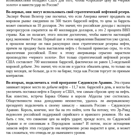
возможностями обладают США для того, чтобы «сбросить» цену на «черное
золото» и нанести удар по России?
Во-первых, они могут использовать свой стратегический нефтяной резерв.
Эксперт Филип Велегер уже посчитал, что если Америка начнет продавать на
мировом рынке ежедневно по 500 тысяч баррелей нефти, то цена за баррель
может снизиться на 10 долларов. Это значит, что российские доходы с экспорта
энергоресурсов сократятся на 40 миллиардов долларов, а это 2 процента ВВП
страны. Как он полагает, этого вполне достаточно, чтобы нанести настоящий
вред экономике России. Первый шаг в этом направлении Вашингтон уже сделал,
в прошлом месяце он таки раскупорил свои стратегические резервы нефти,
причем на продажу была выставлена нефть с большой примесью серы, то есть
аналогичная российской. Плюс к этому американцы серьезно нарастили
производство «черного золота». Вот только стратегический нефтяной резерв
США составляет 700 миллионов баррелей, фактически он равен 1,5-недельной
мировой добыче. Это значит, что если им и удастся обвалить цены, то только на
пару месяцев, не больше, да и то на бирже, тогда как Россия торгует по прямым
контрактам.
Во-вторых, подключить к этой программе Саудовскую Аравию.
Эта страна
занимает первое место по добыче нефти – 11,7 млн. баррелей в день, и могла бы
увеличить поставки нефти в Европу и США, тем самым сбросив цену на нефть.
Как известно, встреча Барака Обамы и короля Абдаллы уже состоялась.
Общественности пока доподлинно неизвестно, удалось ли американскому
президенту подключить к своему замыслу – наказать Россию – Саудовскую
Аравию. Король, конечно, мог бы на это пойти, хотя бы потому, что Эр-Рияд
недоволен российской поддержкой сирийского и иранского режимов. Но как
быть с тем, что снижение цен на нефть ударит, прежде всего, по Саудовской
Аравии и ее союзникам в Персидском заливе? И потом, после истощения
запасов нефти этих государств она непременно резко вырастет в цене, и может
так сложиться, что отнюдь не до нынешнего уровня.