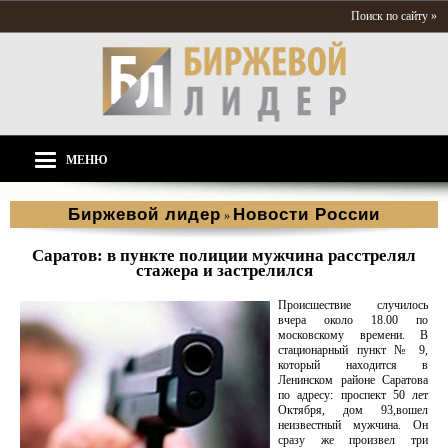
Поиск по сайту »
МЕНЮ
Биржевой лидер
Новости России
»
Саратов: в пункте полиции мужчина расстрелял
стажера и застрелился
Происшествие случилось
вчера около 18.00 по
московскому времени. В
стационарный пункт № 9,
который находится в
Ленинском районе Саратова
по адресу: проспект 50 лет
Октября, дом 93,вошел
неизвестный мужчина. Он
сразу же произвел три