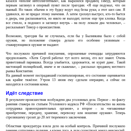
казался «вполне интеллигентным», как выразился продавец Тимур, который
первым заглянул в опорный пункт после трагедии. «Я еще подумал, что он
пьяный. Но таких обычно в эту будку ведут под белы руки, а этот шел сам. Я
удивился, но не придал этому значения. А затем грохнул выстрел, кто-то бьется
о дверь, она распахивается, но никто не выходит, потом еще три хлопка. Когда
все стихло, я подошел и заглянул внутрь - на полу лежали два человека», –
рассказывает Тимур о происшествии.
Возможно, трагедия бы не случилась, если бы у Былинкина было с собой
оружия, но положение стажера делало его особенно уязвимым –
стажирующимся оружие не выдают.
Что послужило причиной покушения, опрошенные очевидцы затрудняются
предположить. «Хотя Сергей работал тут всего месяц, его все знают. Очень
приветливый парнишка. Всегда улыбается, здоровается, не курит даже.. Такой
настоящий полицейский, иначе и не скажешь», – рассказал продавец местного
рынка Константин.
На данный момент пострадавший госпитализирован, его состояние оценивается
как крайне тяжёлое. Утром 13 июня ему сделали операцию, а сейчас он
находится в состоянии комы.
Идёт следствие
В результате происшествия возбуждено два уголовных дела. Первое – по факту
ранения стажера по статьям Уголовного кодекса РФ «Посягательство на жизнь
сотрудника правоохранительных органов», а второе – за «незаконные
приобретение, передачу, хранение, перевозку или ношение оружия». Теперь
стрелявшему грозит до 20 лет тюремного заключения.
Областная прокуратура взяла дело на особый контроль. Причиной послужило
ранение сотрудника полиции, а кроме того, в деле существует много неясностей.