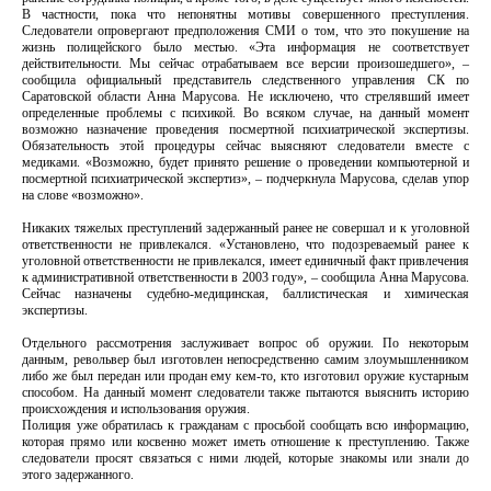
В частности, пока что непонятны мотивы совершенного преступления.
Следователи опровергают предположения СМИ о том, что это покушение на
жизнь полицейского было местью. «Эта информация не соответствует
действительности. Мы сейчас отрабатываем все версии произошедшего», –
сообщила официальный представитель следственного управления СК по
Саратовской области Анна Марусова. Не исключено, что стрелявший имеет
определенные проблемы с психикой. Во всяком случае, на данный момент
возможно назначение проведения посмертной психиатрической экспертизы.
Обязательность этой процедуры сейчас выясняют следователи вместе с
медиками. «Возможно, будет принято решение о проведении компьютерной и
посмертной психиатрической экспертиз», – подчеркнула Марусова, сделав упор
на слове «возможно».
Никаких тяжелых преступлений задержанный ранее не совершал и к уголовной
ответственности не привлекался. «Установлено, что подозреваемый ранее к
уголовной ответственности не привлекался, имеет единичный факт привлечения
к административной ответственности в 2003 году», – сообщила Анна Марусова.
Сейчас назначены судебно-медицинская, баллистическая и химическая
экспертизы.
Отдельного рассмотрения заслуживает вопрос об оружии. По некоторым
данным, револьвер был изготовлен непосредственно самим злоумышленником
либо же был передан или продан ему кем-то, кто изготовил оружие кустарным
способом. На данный момент следователи также пытаются выяснить историю
происхождения и использования оружия.
Полиция уже обратилась к гражданам с просьбой сообщать всю информацию,
которая прямо или косвенно может иметь отношение к преступлению. Также
следователи просят связаться с ними людей, которые знакомы или знали до
этого задержанного.