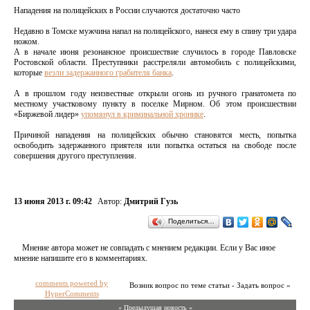
Нападения на полицейских в России случаются достаточно часто
Недавно в Томске мужчина напал на полицейского, нанеся ему в спину три удара
ножом.
А в начале июня резонансное происшествие случилось в городе Павловске
Ростовской области. Преступники расстреляли автомобиль с полицейскими,
которые
везли задержанного грабителя банка
.
А в прошлом году неизвестные открыли огонь из ручного гранатомета по
местному участковому пункту в поселке Мирном. Об этом происшествии
«Биржевой лидер»
упомянул в криминальной хронике
.
Причиной нападения на полицейских обычно становятся месть, попытка
освободить задержанного приятеля или попытка остаться на свободе после
совершения другого преступления.
13 июня 2013 г. 09:42
Автор:
Дмитрий Гузь
Поделиться…
Мнение автора может не совпадать с мнением редакции. Если у Вас иное
мнение напишите его в комментариях.
comments powered by
Возник вопрос по теме статьи - Задать вопрос »
HyperComments
« Предыдущая новость «