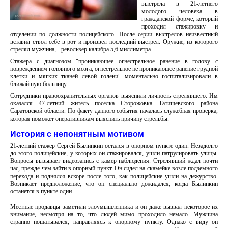
выстрела в 21-летнего
молодого человека в
гражданской форме, который
проходил стажировку и
отделении по должности полицейского. После серии выстрелов неизвестный
вставил ствол себе в рот и произвел последний выстрел. Оружие, из которого
стрелял мужчина, - револьвер калибра 5,6 миллиметра.
Стажера с диагнозом "проникающее огнестрельное ранение в голову с
повреждением головного мозга, огнестрельное не проникающее ранение грудной
клетки и мягких тканей левой голени" моментально госпитализировали в
ближайшую больницу.
Сотрудники правоохранительных органов выяснили личность стрелявшего. Им
оказался 47-летний житель поселка Сторожовка Татищевского района
Саратовской области. По факту данного события началась служебная проверка,
которая поможет оперативникам выяснить причину стрельбы.
История с непонятным мотивом
21-летний стажер Сергей Былинкин остался в опорном пункте один. Незадолго
до этого полицейские, у которых он стажировался, ушли патрулировать улицы.
Вопросы вызывает видеозапись с камер наблюдения. Стрелявший ждал почти
час, прежде чем зайти в опорный пункт. Он сидел на скамейке возле подземного
перехода и поднялся вскоре после того, как полицейские ушли на дежурство.
Возникает предположение, что он специально дожидался, когда Былинкин
останется в пункте один.
Местные продавцы заметили злоумышленника и он даже вызвал некоторое их
внимание, несмотря на то, что людей мимо проходило немало. Мужчина
странно пошатывался, направляясь к опорному пункту. Однако с виду он