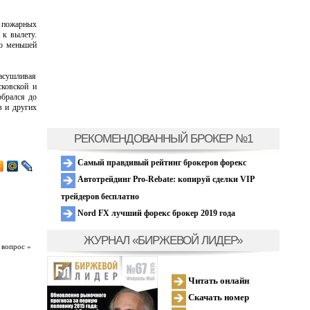
о пожарных
 к вылету.
по меньшей
асушливая
сковской и
брался до
в и других
РЕКОМЕНДОВАННЫЙ БРОКЕР №1
Самый правдивый рейтинг брокеров форекс
Автотрейдинг Pro-Rebate: копируй сделки VIP
трейдеров бесплатно
Nord FX лучший форекс брокер 2019 года
ЖУРНАЛ «БИРЖЕВОЙ ЛИДЕР»
 вопрос »
Читать онлайн
Скачать номер