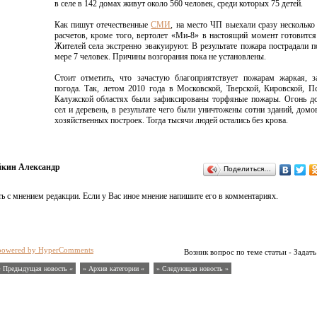
в селе в 142 домах живут около 560 человек, среди которых 75 детей.
Как пишут отечественные
СМИ
, на место ЧП выехали сразу нескольк
расчетов, кроме того, вертолет «Ми-8» в настоящий момент готовится
Жителей села экстренно эвакуируют. В результате пожара пострадали 
мере 7 человек. Причины возгорания пока не установлены.
Стоит отметить, что зачастую благоприятствует пожарам жаркая, з
погода. Так, летом 2010 года в Московской, Тверской, Кировской, П
Калужской областях были зафиксированы торфяные пожары. Огонь до
сел и деревень, в результате чего были уничтожены сотни зданий, домо
хозяйственных построек. Тогда тысячи людей остались без крова.
йкин Александр
Поделиться…
ь с мнением редакции. Если у Вас иное мнение напишите его в комментариях.
powered by HyperComments
Возник вопрос по теме статьи - Задать
« Предыдущая новость «
» Архив категории «
» Следующая новость »