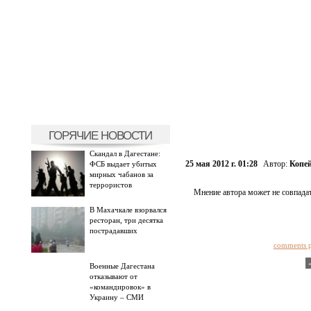
ГОРЯЧИЕ НОВОСТИ
Скандал в Дагестане:
25 мая 2012 г. 01:28
Автор:
Копе
ФСБ выдает убитых
мирных чабанов за
террористов
Мнение автора может не совпадат
В Махачкале взорвался
ресторан, три десятка
пострадавших
comments 
Военные Дагестана
отказывают от
«командировок» в
Украину – СМИ