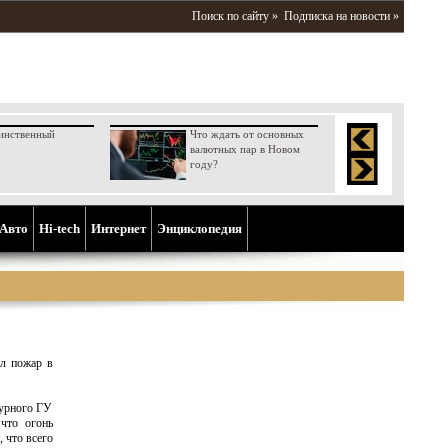
Поиск по сайту »
Подписка на новости »
инственный
Что ждать от основных
валютных пар в Новом
году?
Aвто
Hi-tech
Интернет
Энциклопедия
л пожар в
журного ГУ
 что огонь
 что всего