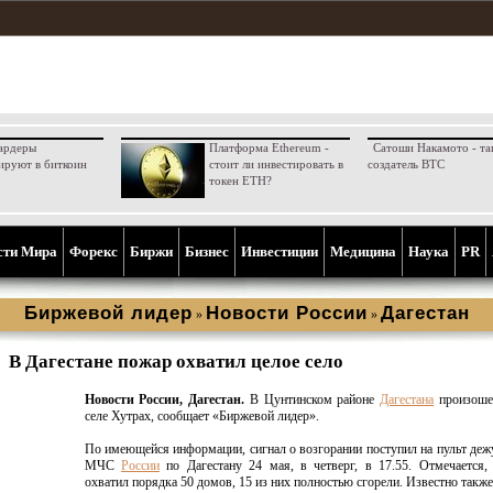
ардеры
Платформа Ethereum -
Сатоши Накамото - та
ируют в биткоин
стоит ли инвестировать в
создатель BTC
токен ETH?
сти Мира
Форекс
Биржи
Бизнес
Инвестиции
Медицина
Наука
PR
Биржевой лидер
Новости России
Дагестан
»
»
В Дагестане пожар охватил целое село
Новости России, Дагестан.
В Цунтинском районе
Дагестана
произоше
селе Хутрах, сообщает «Биржевой лидер».
По имеющейся информации, сигнал о возгорании поступил на пульт де
МЧС
России
по Дагестану 24 мая, в четверг, в 17.55. Отмечается,
охватил порядка 50 домов, 15 из них полностью сгорели. Известно также,