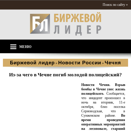
Поиск по сайту »
МЕНЮ
Биржевой лидер
Новости России
Чечня
»
»
Из-за чего в Чечне погиб молодой полицейский?
Новости Чечни.
Взрыв
бомбы в Чечне унес жизнь
полицейского.
Сообщается,
что инцидент произошел в
ночь на вторник, 11-е
октября, близ поселка
Серноводская, что в
Сунженском районе.
Во
время проведения
оперативных мероприятий
на лесоповале, старший