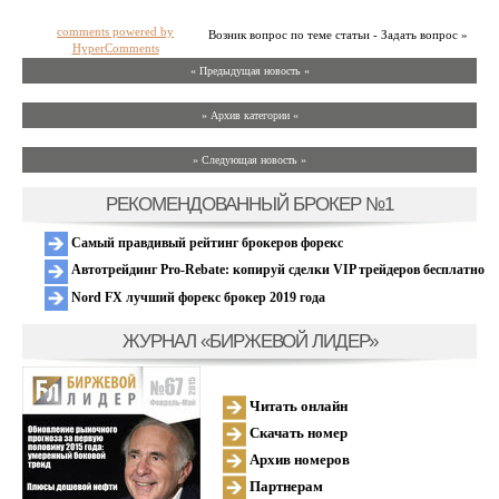
comments powered by
Возник вопрос по теме статьи - Задать вопрос »
HyperComments
« Предыдущая новость «
» Архив категории «
» Следующая новость »
РЕКОМЕНДОВАННЫЙ БРОКЕР №1
Самый правдивый рейтинг брокеров форекс
Автотрейдинг Pro-Rebate: копируй сделки VIP трейдеров бесплатно
Nord FX лучший форекс брокер 2019 года
ЖУРНАЛ «БИРЖЕВОЙ ЛИДЕР»
Читать онлайн
Скачать номер
Архив номеров
Партнерам