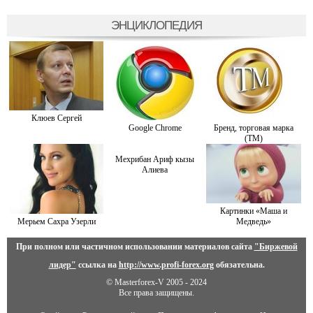
ЭНЦИКЛОПЕДИЯ
Клюев Сергей
Google Chrome
Бренд, торговая марка
(ТМ)
Мехрибан Ариф кызы
Алиева
Картинки «Маша и
Медведь»
Мерьем Сахра Узерли
При полном или частичном использовании материалов сайта
"Биржевой
лидер"
ссылка на
http://www.profi-forex.org
обязательна.
© Masterforex-V 2005 - 2024
Все права защищены.