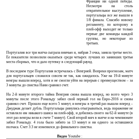
Франции ни одной победы.
Несмотря на столь
отвратительное выступление,
португальцы все же вышли в
1/8 финала. Спасибо новому
регламенту, по которому в
плей-офф выходят не только
первые две команды каждой
группы, но некоторые из
третьих.
Португалия все три матча сыграла вничью и, набрав 3 очка, заняла третье место.
Ее показатели позволили оказаться среди четырех лучших из занявших третьи
места сборных, что и дало путевку в следующий раунд.
В последнем туре Португалия встречалась с Венгрией. Вопреки прогнозам, матч
для португальцев сложился совсем не так, как ожидалось. Уже на 19-й минуте
венгры вышли вперед, хотя и не смогли уйти на перерыв с преимуществом – за
3 минуты до свистка Нани сравнял счет.
На 2-й минуте второго тайма Венгрия снова вышла вперед, но всего через 3
минуты после этого Рональду забил свой первый гол на Евро-2016 и снова
сравнял счет. Прошло еще всего 5 минут, и венгры в третий раз вышли вперед –
Джуджак делает дубль. Португальцы ринулись отыгрываться, ведь поражение не
оставляло им никакого шанса на плей-офф, и добились своего на 62-й минуте (в
этот раз венгры вели в счете 7 минут). Свой второй мяч в матче и на чемпионате
забил Рональду. 4 гола было забито за 13 минут и ни одного за оставшиеся
полчаса. Счет 3:3 не изменился до финального свистка.
Видео
Youtube :