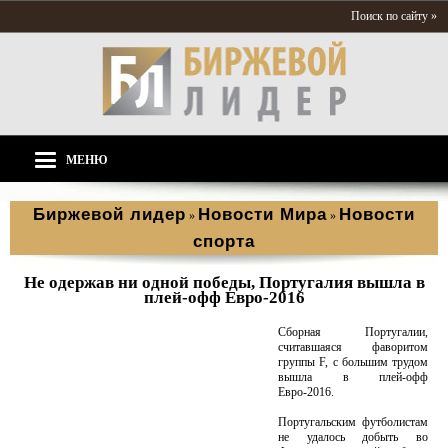
Поиск по сайту »
МЕНЮ
Биржевой лидер
Новости Мира
Новости
»
»
спорта
Не одержав ни одной победы, Португалия вышла в
плей-офф Евро-2016
Сборная Португалии,
считавшаяся фаворитом
группы F, с большим трудом
вышла в плей-офф
Евро-2016.
Португальским футболистам
не удалось добыть во