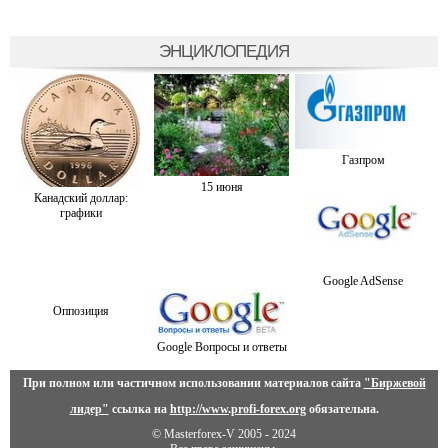
ЭНЦИКЛОПЕДИЯ
Газпром
15 июня
Канадский доллар:
графики
Google AdSense
Оппозиция
Google Вопросы и ответы
При полном или частичном использовании материалов сайта
"Биржевой
лидер"
ссылка на
http://www.profi-forex.org
обязательна.
© Masterforex-V 2005 - 2024