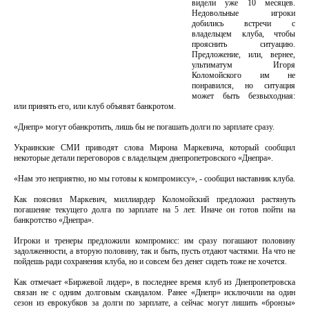
видели уже 10 месяцев.
Недовольные игроки
добились встречи с
владельцем клуба, чтобы
прояснить ситуацию.
Предложение, или, вернее,
ультиматум Игоря
Коломойского им не
понравился, но ситуация
может быть безвыходная:
или принять его, или клуб объявят банкротом.
«Днепр» могут обанкротить, лишь бы не погашать долги по зарплате сразу.
Украинские СМИ приводят слова Мирона Маркевича, который сообщил
некоторые детали переговоров с владельцем днепропетровского «Днепра».
«Нам это неприятно, но мы готовы к компромиссу», - сообщил наставник клуба.
Как пояснил Маркевич, миллиардер Коломойский предложил растянуть
погашение текущего долга по зарплате на 5 лет. Иначе он готов пойти на
банкротство «Днепра».
Игроки и тренеры предложили компромисс: им сразу погашают половину
задолженности, а вторую половину, так и быть, пусть отдают частями. На что не
пойдешь ради сохранения клуба, но и совсем без денег сидеть тоже не хочется.
Как отмечает «Биржевой лидер», в последнее время клуб из Днепропетровска
связан не с одним долговым скандалом. Ранее «Днепр» исключили на один
сезон из еврокубков за долги по зарплате, а сейчас могут лишить «бронзы»