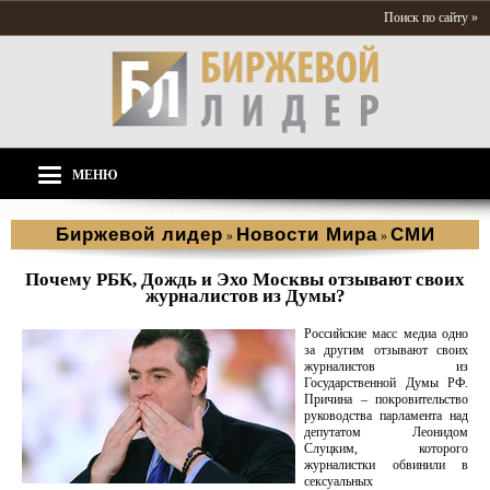
Поиск по сайту »
МЕНЮ
Биржевой лидер
Новости Мира
СМИ
»
»
Почему РБК, Дождь и Эхо Москвы отзывают своих
журналистов из Думы?
Российские масс медиа одно
за другим отзывают своих
журналистов из
Государственной Думы РФ.
Причина – покровительство
руководства парламента над
депутатом Леонидом
Слуцким, которого
журналистки обвинили в
сексуальных