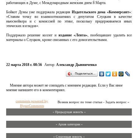
работающих в Думе, с Международным женским днем 8 Марта.
Бойкот Думы уже поддержала редакция
Издательского дома «Коммерсант»
:
«Ставим точку во взаимоотношениях с депутатом Слуцким в качестве
ньюсмейкера и с комиссией по этике, поскольку придерживаемся иных
этических взглядов».
Поддержало решение коллег и
издание
«
Лента
»
, пообещавшее удалить все
материалы о Слуцком, кроме связанных с его домогательствами.
22 марта 2018 г. 08:56
Автор:
Александр Дынниченко
Поделиться…
Мнение автора может не совпадать с мнением редакции. Если у Вас иное
мнение напишите его в комментариях.
comments powered by
Возник вопрос по теме статьи - Задать вопрос »
HyperComments
« Предыдущая новость «
» Архив категории «
» Следующая новость »