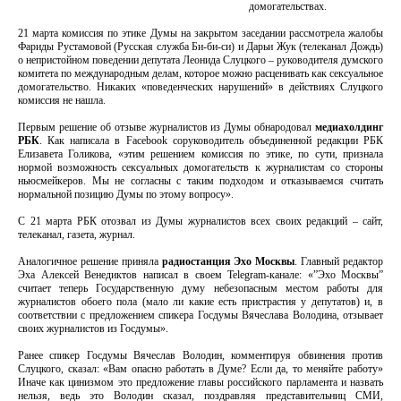
домогательствах.
21 марта комиссия по этике Думы на закрытом заседании рассмотрела жалобы
Фариды Рустамовой (Русская служба Би-би-си) и Дарьи Жук (телеканал Дождь)
о непристойном поведении депутата Леонида Слуцкого – руководителя думского
комитета по международным делам, которое можно расценивать как сексуальное
домогательство. Никаких «поведенческих нарушений» в действиях Слуцкого
комиссия не нашла.
Первым решение об отзыве журналистов из Думы обнародовал
медиахолдинг
РБК
. Как написала в Facebook соруководитель объединенной редакции РБК
Елизавета Голикова, «этим решением комиссия по этике, по сути, признала
нормой возможность сексуальных домогательств к журналистам со стороны
ньюсмейкеров. Мы не согласны с таким подходом и отказываемся считать
нормальной позицию Думы по этому вопросу».
С 21 марта РБК отозвал из Думы журналистов всех своих редакций – сайт,
телеканал, газета, журнал.
Аналогичное решение приняла
радиостанция Эхо Москвы
. Главный редактор
Эха Алексей Венедиктов написал в своем Telegram-канале: «”Эхо Москвы”
считает теперь Государственную думу небезопасным местом работы для
журналистов обоего пола (мало ли какие есть пристрастия у депутатов) и, в
соответствии с предложением спикера Госдумы Вячеслава Володина, отзывает
своих журналистов из Госдумы».
Ранее спикер Госдумы Вячеслав Володин, комментируя обвинения против
Слуцкого, сказал: «Вам опасно работать в Думе? Если да, то меняйте работу»
Иначе как цинизмом это предложение главы российского парламента и назвать
нельзя, ведь это Володин сказал, поздравляя представительниц СМИ,