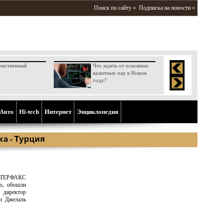
Поиск по сайту »
Подписка на новости »
инственный
Что ждать от основных
валютных пар в Новом
году?
Aвто
Hi-tech
Интернет
Энциклопедия
ка
Турция
»
НТЕРФАКС
ю, обошли
 директор
ии Джелаль