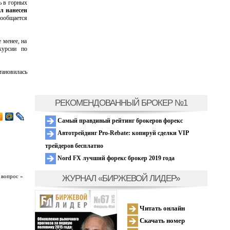
ь в горных
л нанесен
сообщается
 менее, на
курсии по
тановилась
РЕКОМЕНДОВАННЫЙ БРОКЕР №1
Самый правдивый рейтинг брокеров форекс
Автотрейдинг Pro-Rebate: копируй сделки VIP
трейдеров бесплатно
Nord FX лучший форекс брокер 2019 года
ЖУРНАЛ «БИРЖЕВОЙ ЛИДЕР»
 вопрос »
Читать онлайн
Скачать номер