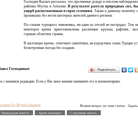
Господин Кылыч рассказал, что проливные дожди и оползни наблюдалис
районах Муглы и Анталии.
В результате разгула природных сил, бы
ущерб расположенным в горах селениям
. Также к данному моменту 
пропавших без вести шестерых жителей данного региона.
По словам турецкого чиновника, ни один из отелей не пострадал. Тем не
некоторое время приостановлены различные круизы, рафтинг, экс
горным областям страны.
В настоящее время, отмечают синоптики, на курортных зонах Турции ус
безветренная погода без осадков.
авел Господиныч
Поделиться…
ь с мнением редакции. Если у Вас иное мнение напишите его в комментариях.
powered by HyperComments
Возник вопрос по теме статьи - Задать
« Предыдущая новость «
» Архив категории «
» Следующая новость »