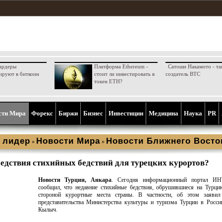
ардеры
Платформа Ethereum -
Сатоши Накамото - та
ируют в биткоин
стоит ли инвестировать в
создатель BTC
токен ETH?
сти Мира
Форекс
Биржи
Бизнес
Инвестиции
Медицина
Наука
PR
 лидер
Новости Мира
Новости Ближнего Восто
»
»
едствия стихийных бедствий для турецких курортов?
Новости Турции, Анкара
. Сегодня информационный портал И
сообщил, что недавние стихийные бедствия, обрушившиеся на Турци
стороной курортные места страны. В частности, об этом заявил
представительства Министерства культуры и туризма Турции в Росс
Кылыч.