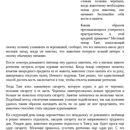
словам хозяина черепахи,
когда животному необходима
новая доза никотина, оно
начинает беспокойно себя
вести и шипеть.
Каким образом
пресмыкающееся ухитрилось
пристраститься к этой
вредной привычке? Местный
повар Танг, помогающий
своему хозяину ухаживать за черепашкой, сообщил, что все началось около двух
месяцев назад, когда он заметил, что животное потеряло всякий интерес к
своему обычному питанию.
После осмотра домашнего питомца ему удалось заметить, что в мягком животе
рептилии застряла острая куриная косточка. Когда повар совершил попытку
изъятия инородного предмета из ее живота, животное стало хватать его за руку,
намереваясь откусить палец. Немного подумав, Танг решил, что единственный
способ достать кость заключается в том, чтобы отвлечь внимание рептилии.
Тогда Танг взял зажженную сигарету, которую курил, и дал ее черепахе,
положив сигарету в ее пасть. Черепаха заинтересовалась новым предметом и
больше не пожелала отпускать сигарету. Занятие затянулось на несколько часов.
Подобный метод отвлечения внимания успешно подействовал, так как мужчине
удалось таким образом вытащить кость, но он даже не мог представить, что
животное способно стать заядлым курильщиком.
На следующий день повар опрометчиво сел неподалеку от домашнего любимца
и решил немного отдохнуть, закурив сигарету после напряженного трудового
дня. Увидев дым, животное медленно подползло к Тангу, как будто прося еще
одну сигарету. Мужчине пришлось угостить рептилию еще один раз. С тех