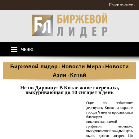
Поиск по сайту »
МЕНЮ
Биржевой лидер
Новости Мира
Новости
»
»
Азии
Китай
»
Не по Дарвину: В Китае живет черепаха,
выкуривающая до 10 сигарет в день
Одна из небольших
деревушек Китая на окраине
города Чанчунь прославилась
благодаря
никотинозависимой
грифовой черепахе,
выкуривающей каждый день
около десяти сигарет. По