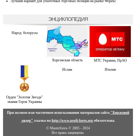
Лучший вариант для убыточных торговых позиций на рынке Форекс
ЭНЦИКЛОПЕДИЯ
Народ: белорусы
Хорезмская область
МТС Украина, ПрАО
Ислам
Италия
Орден "Золотая Звезда"
звания Героя Украины
При полном или частичном использовании материалов сайта
"Биржевой
лидер"
ссылка на
http://www.profi-forex.org
обязательна.
© Masterforex-V 2005 - 2024
Все права защищены.