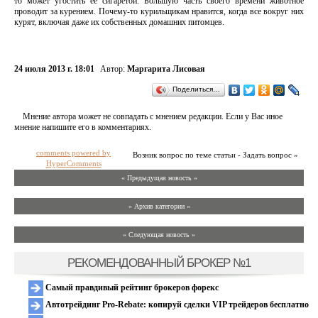
то может угостить ее сигаретой. Большую часть своего времени животное
проводит за курением. Почему-то курильщикам нравится, когда все вокруг них
курят, включая даже их собственных домашних питомцев.
24 июля 2013 г. 18:01
Автор:
Маргарита Лисовая
Поделиться…
Мнение автора может не совпадать с мнением редакции. Если у Вас иное
мнение напишите его в комментариях.
comments powered by
Возник вопрос по теме статьи - Задать вопрос »
HyperComments
« Предыдущая новость «
» Архив категории «
» Следующая новость »
РЕКОМЕНДОВАННЫЙ БРОКЕР №1
Самый правдивый рейтинг брокеров форекс
Автотрейдинг Pro-Rebate: копируй сделки VIP трейдеров бесплатно