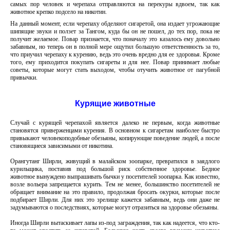
самых пор человек и черепаха отправляются на перекуры вдвоем, так как
животное крепко подсело на никотин.
На данный момент, если черепаху обделяют сигаретой, она издает угрожающие
шипящие звуки и ползет за Тангом, куда бы он не пошел, до тех пор, пока не
получит желаемое. Повар признается, что поначалу это казалось ему довольно
забавным, но теперь он в полной мере ощутил большую ответственность за то,
что приучил черепаху к курению, ведь это очень вредно для ее здоровья. Кроме
того, ему приходится покупать сигареты и для нее. Повар принимает любые
советы, которые могут стать выходом, чтобы отучить животное от пагубной
привычки.
Курящие животные
Случай с курящей черепахой является далеко не первым, когда животные
становятся приверженцами курения. В основном к сигаретам наиболее быстро
привыкают человекоподобные обезьяны, копирующие поведение людей, а после
становящиеся зависимыми от никотина.
Орангутанг Ширли, живущий в малайском зоопарке, превратился в заядлого
курильщика, поставив под большой риск собственное здоровье. Бедное
животное вынуждено выпрашивать бычки у посетителей зоопарка. Как известно,
возле вольера запрещается курить. Тем не менее, большинство посетителей не
обращает внимание на это правило, продолжая бросать окурки, которые после
подбирает Ширли. Для них это зрелище кажется забавным, ведь они даже не
задумываются о последствиях, которые могут отразиться на здоровье обезьяны.
Иногда Ширли вытаскивает лапы из-под заграждения, так как надеется, что кто-