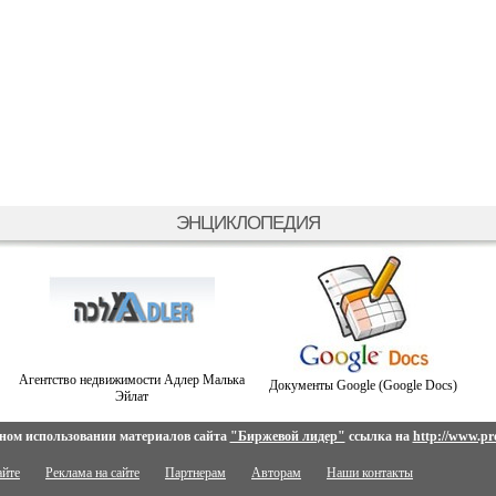
ЭНЦИКЛОПЕДИЯ
Агентство недвижимости Адлер Малька
Документы Google (Google Docs)
Эйлат
ном использовании материалов сайта
"Биржевой лидер"
ссылка на
http://www.pro
айте
Реклама на сайте
Партнерам
Авторам
Наши контакты