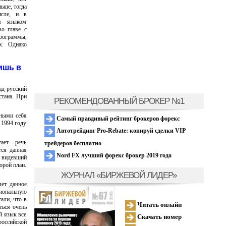
ьше, тогда
исле, и в
им языком
о главе с
рограммы,
х. Однако
ишь в
ад русский
стана. При
РЕКОМЕНДОВАННЫЙ БРОКЕР №1
чными себя
Самый правдивый рейтинг брокеров форекс
 1994 году
Автотрейдинг Pro-Rebate: копируй сделки VIP
ает – речь
трейдеров бесплатно
тся данная
Nord FX лучший форекс брокер 2019 года
, видевший
орой план.
ЖУРНАЛ «БИРЖЕВОЙ ЛИДЕР»
яет данное
циональную
али, что в
Читать онлайн
ться очень
й язык все
Скачать номер
российской