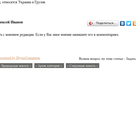
и, относятся Украина и Грузия.
ексей Иванов
Поделиться…
ь с мнением редакции. Если у Вас иное мнение напишите его в комментариях.
powered by HyperComments
Возник вопрос по теме статьи - Задать
« Предыдущая новость «
» Архив категории «
» Следующая новость »