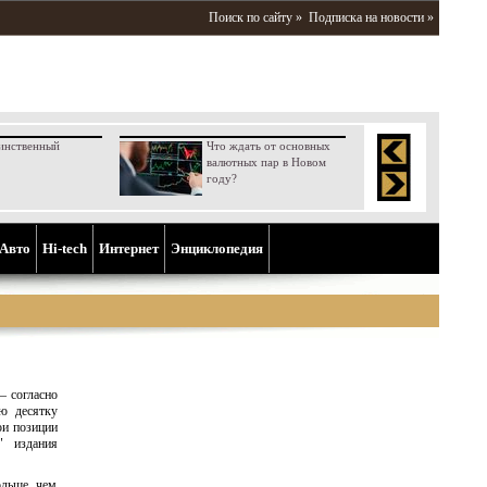
Поиск по сайту »
Подписка на новости »
инственный
Что ждать от основных
валютных пар в Новом
году?
Aвто
Hi-tech
Интернет
Энциклопедия
– согласно
ю десятку
ои позиции
" издания
ольше, чем