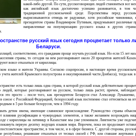
какой-либо другой. По сути, русскоговорящих людей становиться все мен
как английский язык достаточно успешно развивается, в том ч
традиционной русскоязычной среде. Перспективы перед русск
вырисовываются отнюдь не радужные, хотя российские чиновники, в
президентом страны Владимиром Путиным, придумывают различные п
направленные на популяризацию русского языка в других страна
и.
остранстве русский язык сегодня процветает только л
Беларуси.
ллицей, соответственно, его гражданам проще изучать русский язык. Но если 15 лет наз
аселения страны, то сегодня на нем разговаривают около 20 процентов жителей Казах
ируют вовсе отказаться от кириллицы.
ском языке и жители Украины. Согласно соцопросам, в настоящее время русскоязы
з учета жителей Крымского полуострова и оккупированной части Донбасса), тогда как в
странстве есть только лишь одна страна, в которой русский язык действительно процвет
о людей, которые разговаривают на русском, только лишь растет, причем, наблюдае
тся это просто – после того, как президентом Беларуси стал Александр Лукашенко
в союзе с Российской Федерацией, белорусский язык постепенно стал оттесняться на вт
родным в 5 раз больше белорусов, чем в 1994 году.
авать детям имена, имеющие славянское происхождение. Руководство страны объясн
от влияния русификации и чужеродных элементов, а также желанием возрождать на
ходе с кириллицы на латиницу в Казахстане мы уже упоминали. Лингвисты уже подсчит
покинуть первую десятку ведущих языков мира. Впрочем, пока он продолжает остава
стсоветском пространстве, в том числе, и в сфере бизнеса. С другой стороны, русски
 республики, решившие отказаться от тесных связей с РФ, или ставшие жертвами 