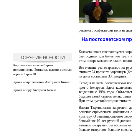
реального эффекта они так и не дал
На постсоветском пр
Казахстан пока еще пользуется кири
был родным для более чем трети н
ГОРЯЧИЕ НОВОСТИ
этом вскоре казахские власти план
Королевская семья набирает
Все меньше разговаривают на рус
популярность. Британцы высоко оценили
считают 24 процента украинцев (бе
короля Карла III
их доля составляла 33 процента.
Уроки сопротивления Австралии Китаю
Сегодня на всем постсоветском про
идет о Беларуси. Здесь количеств
Уроки опору Австралії Китаю
тенденция с 1994 года. Объясняе
будущее своей страны только лишь 
При этом русский сегодня считают 
Власти Таджикистана запретили д
решение стремлением избавиться 
культуру. О запланированном пере
ближайшие 10 лет русский должен 
важным инструментом общения на по
больше отвергают бывшие союзные