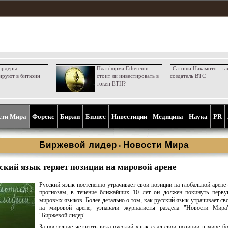
ардеры
Платформа Ethereum -
Сатоши Накамото - та
ируют в биткоин
стоит ли инвестировать в
создатель BTC
токен ETH?
сти Мира
Форекс
Биржи
Бизнес
Инвестиции
Медицина
Наука
PR
Биржевой лидер
Новости Мира
»
ский язык теряет позиции на мировой арене
Русский язык постепенно утрачивает свои позиции на глобальной арене 
прогнозам, в течение ближайших 10 лет он должен покинуть перву
мировых языков. Более детально о том, как русский язык утрачивает св
на мировой арене, узнавали журналисты раздела "Новости Мира
"Биржевой лидер".
За последние четверть века русский язык сдал свои позиции в мире б