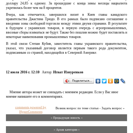
доллару 24,85 к одному. За прошедшие с конца зимы месяцы нацвалюта
укрепилась более чем на 8 процентов.
Вчера, как отмечается, завершился визит в Киев главы канадского
правительства Джастина Трюдо. В его рамках было подписано соглашение о
введении зоны свободной торговли между этими двумя странами. В результате
в будущем с украинских товаров, в первую очередь с агропромышленных,
ввозные сборы взиматься не будут. Также без пошлин можно будет поставлять и
некоторые наименования промышленных товаров.
В этой связи Степан Кубив, заместитель главы украинского правительства,
указал, что указанный договор является первым такого рода документом,
подписанным со страной, находящейся в Северной Америке.
12 июля 2016 г. 12:10
Автор:
Игнат Изнуренков
Поделиться…
Мнение автора может не совпадать с мнением редакции. Если у Вас иное
мнение напишите его в комментариях.
comments powered by
Возник вопрос по теме статьи - Задать вопрос »
HyperComments
« Предыдущая новость «
» Архив категории «