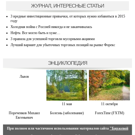
ЖУРНАЛ, ИНТЕРЕСНЫЕ СТАТЬИ
3 вредные инвестиционные привычки, от которых нужно избавиться в 2015
году
Холодная война с Россией никогда и не заканчивалась
Нефть: Все могло быть и хуже…
3 правила для успешной торговли мусорными акциями
Лучший вариант для убыточных торговых позиций на рынке Форекс
ЭНЦИКЛОПЕДИЯ
Львов
11 мая
11 октября
Пореченков Михаил
Болезнь (заболевание)
ForexTime (FXTM)
Евгеньевич
При полном или частичном использовании материалов сайта
"Биржевой