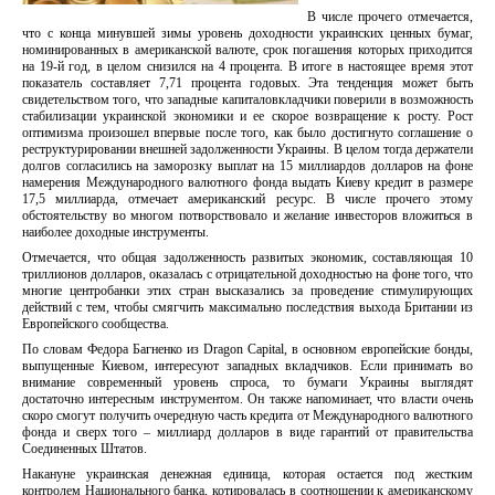
В числе прочего отмечается,
что с конца минувшей зимы уровень доходности украинских ценных бумаг,
номинированных в американской валюте, срок погашения которых приходится
на 19-й год, в целом снизился на 4 процента. В итоге в настоящее время этот
показатель составляет 7,71 процента годовых. Эта тенденция может быть
свидетельством того, что западные капиталовкладчики поверили в возможность
стабилизации украинской экономики и ее скорое возвращение к росту. Рост
оптимизма произошел впервые после того, как было достигнуто соглашение о
реструктурировании внешней задолженности Украины. В целом тогда держатели
долгов согласились на заморозку выплат на 15 миллиардов долларов на фоне
намерения Международного валютного фонда выдать Киеву кредит в размере
17,5 миллиарда, отмечает американский ресурс. В числе прочего этому
обстоятельству во многом потворствовало и желание инвесторов вложиться в
наиболее доходные инструменты.
Отмечается, что общая задолженность развитых экономик, составляющая 10
триллионов долларов, оказалась с отрицательной доходностью на фоне того, что
многие центробанки этих стран высказались за проведение стимулирующих
действий с тем, чтобы смягчить максимально последствия выхода Британии из
Европейского сообщества.
​По словам Федора Багненко из Dragon Capital, в основном европейские бонды,
выпущенные Киевом, интересуют западных вкладчиков. Если принимать во
внимание современный уровень спроса, то бумаги Украины выглядят
достаточно интересным инструментом. Он также напоминает, что власти очень
скоро смогут получить очередную часть кредита от Международного валютного
фонда и сверх того – миллиард долларов в виде гарантий от правительства
Соединенных Штатов.
Накануне украинская денежная единица, которая остается под жестким
контролем Национального банка, котировалась в соотношении к американскому