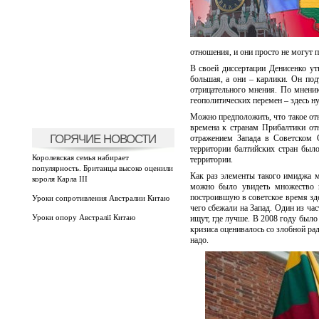
отношения, и они просто не могут 
В своей диссертации Денисенко ут
большая, а они – карлики. Он подт
отрицательного мнения. По мнению
геополитических перемен – здесь н
Можно предположить, что такое от
времена к странам Прибалтики от
ГОРЯЧИЕ НОВОСТИ
отражением Запада в Советском 
территории балтийских стран был
Королевская семья набирает
территории.
популярность. Британцы высоко оценили
Как раз элементы такого имиджа 
короля Карла III
можно было увидеть множество 
построившую в советское время зде
Уроки сопротивления Австралии Китаю
чего сбежали на Запад. Один из ча
Уроки опору Австралії Китаю
ищут, где лучше. В 2008 году было
кризиса оценивалось со злобной рад
надо.