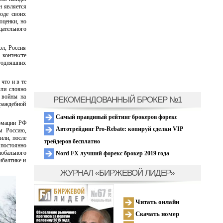
н является
оде своих
оценки, но
цательного
ол, Россия
 контексте
егодняшних
что и в те
ыли словно
 войны на
РЕКОМЕНДОВАННЫЙ БРОКЕР №1
враждебной
Самый правдивый рейтинг брокеров форекс
ормации РФ
Автотрейдинг Pro-Rebate: копируй сделки VIP
м Россию,
или, после
трейдеров бесплатно
 постоянно
лобального
Nord FX лучший форекс брокер 2019 года
ибалтике и
ЖУРНАЛ «БИРЖЕВОЙ ЛИДЕР»
Читать онлайн
Скачать номер