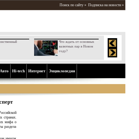
Поиск по сайту »
Подписка на новости »
инственный
Что ждать от основных
валютных пар в Новом
году?
Aвто
Hi-tech
Интернет
Энциклопедия
сперт
оссийской
х странах.
щих мифа о
ты раздела
елом имидж