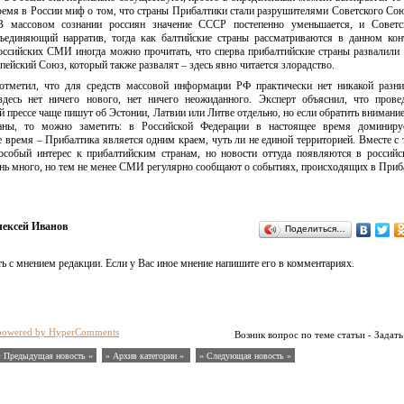
ремя в России миф о том, что страны Прибалтики стали разрушителями Советского Сою
 В массовом сознании россиян значение СССР постепенно уменьшается, и Совет
бъединяющий нарратив, тогда как балтийские страны рассматриваются в данном кон
оссийских СМИ иногда можно прочитать, что сперва прибалтийские страны развалили
пейский Союз, который также развалят – здесь явно читается злорадство.
отметил, что для средств массовой информации РФ практически нет никакой разн
здесь нет ничего нового, нет ничего неожиданного. Эксперт объяснил, что прове
й прессе чаще пишут об Эстонии, Латвии или Литве отдельно, но если обратить внимание
аны, то можно заметить: в Российской Федерации в настоящее время доминируе
время – Прибалтика является одним краем, чуть ли не единой территорией. Вместе с 
 особый интерес к прибалтийским странам, но новости оттуда появляются в российс
чень много, но тем не менее СМИ регулярно сообщают о событиях, происходящих в Приб
ексей Иванов
Поделиться…
ь с мнением редакции. Если у Вас иное мнение напишите его в комментариях.
powered by HyperComments
Возник вопрос по теме статьи - Задать
« Предыдущая новость «
» Архив категории «
» Следующая новость »