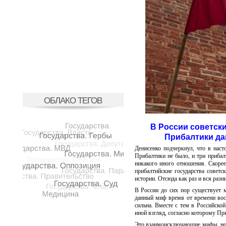
ОБЛАКО ТЕГОВ
В России советски
Прибалтики да
Денисенко подчеркнул, что в наст
Прибалтики не было, и три прибал
никакого иного отношения. Скорее
прибалтийские государства совет
истории. Отсюда как раз и вся разн
В России до сих пор существует 
данный миф время от времени восс
сильна. Вместе с тем в Российско
иной взгляд, согласно которому П
Это взаимоисключающие мифы, но 