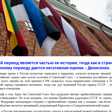
й период является частью ее истории, тогда как в стра
нному периоду дается негативная оценка – Денисенко.
оящее время в России полностью вернулись к нарративу, согласно которому никакой
тийские страны сами хотели вступить в Советский Союз – в нынешнем российском ди
 всего, именно по этой причине в РФ сложилось столь отрицательное отношение к П
ский период оценивают негативно, тогда как для нынешней России период СССР – эт
ица в отношении.
миф о том, будто бы Советский Союз был разрушен именно прибалтийскими страна
танавливают. Но если поверить, что именно Прибалтика разрушила СССР, то значит,
й Федерации непопулярно говорить о прибалтийских странах как о сильных: там более
рибалтика является провинцией, разрушающей Евросоюз и Североатлантический альянс.
в России они нормально сосуществуют, просто в определенный момент выбирается то