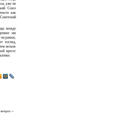
за, уже не
ский Союз
тексте как
 Советский
ицы между
денное им
 на рамки,
т взгляд,
тем нельзя
кой прессе
алтике.
 вопрос »