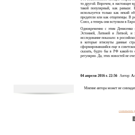
то другой. Впрочем, в настоящее в
такой популярный, как раньше.
используется только как некий о
предатели или как отщепенцы. В р
Союз, а теперь они вступили в Евро
Одновременно с этим Денисенко 
Эстонией, Латвией и Литвой, и 
исследование показало: в российско
в которые втиснуты данные стр
сформировавшийся еще в советское 
сказать, будто бы в РФ какой-то
регулярно. Да, этих новостей не о
04 апреля 2016 г. 22:56
Автор:
Ал
Мнение автора может не совпадат
comments 