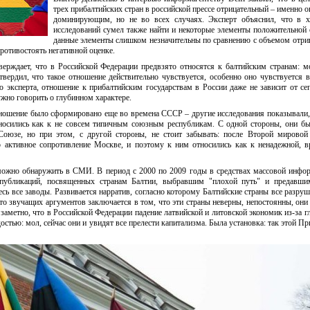
трех прибалтийских стран в российской прессе отрицательный – именно о
доминирующим, но не во всех случаях. Эксперт объяснил, что в х
исследований сумел также найти и некоторые элементы положительной 
данные элементы слишком незначительны по сравнению с объемом отри
противостоять негативной оценке.
верждает, что в Российской Федерации предвзято относятся к балтийским странам: м
вердил, что такое отношение действительно чувствуется, особенно оно чувствуется в
 эксперта, отношение к прибалтийским государствам в России даже не зависит от с
ужно говорить о глубинном характере.
ношение было сформировано еще во времена СССР – другие исследования показывали, 
носились как к не совсем типичным союзным республикам. С одной стороны, они б
Союзе, но при этом, с другой стороны, не стоит забывать: после Второй мировой
о активное сопротивление Москве, и поэтому к ним относились как к ненадежной, 
можно обнаружить в СМИ. В период с 2000 по 2009 годы в средствах массовой инф
публикаций, посвященных странам Балтии, выбравшим "плохой путь" и предавши
сь все заводы. Развивается нарратив, согласно которому Балтийские страны все разруш
сто звучащих аргументов заключается в том, что эти страны неверны, непостоянны, они
 заметно, что в Российской Федерации падение латвийской и литовской экономик из-за г
остью: мол, сейчас они и увидят все прелести капитализма. Была установка: так этой Пр