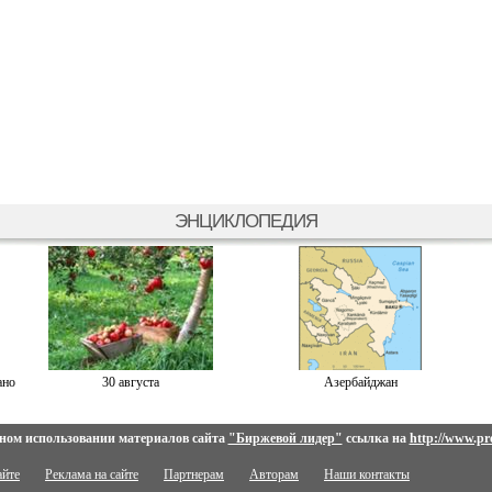
ЭНЦИКЛОПЕДИЯ
ано
30 августа
Азербайджан
ном использовании материалов сайта
"Биржевой лидер"
ссылка на
http://www.pro
айте
Реклама на сайте
Партнерам
Авторам
Наши контакты