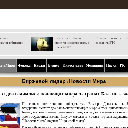
ардеры
Платформа Ethereum -
Сатоши Накамото - та
ируют в биткоин
стоит ли инвестировать в
создатель BTC
токен ETH?
сти Мира
Форекс
Биржи
Бизнес
Инвестиции
Медицина
Наука
PR
Биржевой лидер
Новости Мира
»
ют два взаимоисключающих мифа о странах Балтии – эк
По словам политического обозревателя Виктора Денисенко, в Р
Федерации бытуют два взаимоисключающих мифа о трех прибалтийски
Более детально мнение Денисенко о том, какие два взаимоисключаю
трех государствах Балтии бытуют сегодня в России, изучали журналис
"Новости Мира" издания "Биржевой лидер".
Виктор Денисенко в интервью информагентству Delfi заявил, что в ц