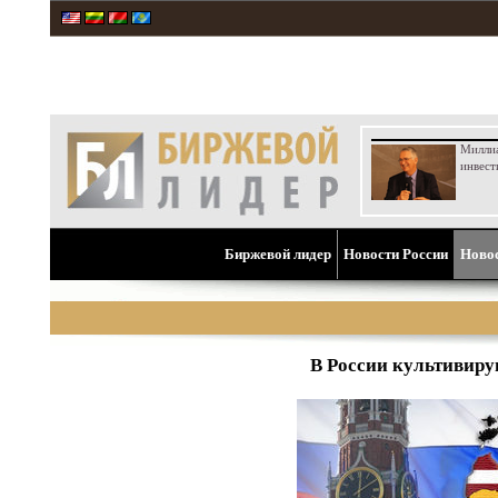
Милли
инвест
Биржевой лидер
Новости России
Ново
В России культивиру