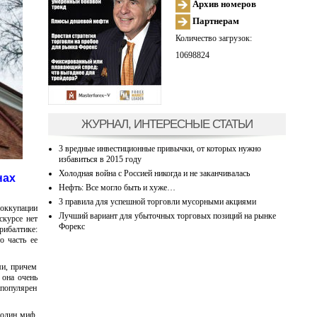
Архив номеров
Партнерам
Количество загрузок:
10698824
ЖУРНАЛ, ИНТЕРЕСНЫЕ СТАТЬИ
3 вредные инвестиционные привычки, от которых нужно
избавиться в 2015 году
Холодная война с Россией никогда и не заканчивалась
нах
Нефть: Все могло быть и хуже…
3 правила для успешной торговли мусорными акциями
 оккупации
Лучший вариант для убыточных торговых позиций на рынке
скурсе нет
Форекс
рибалтике:
о часть ее
ми, причем
 она очень
 популярен
 один миф,