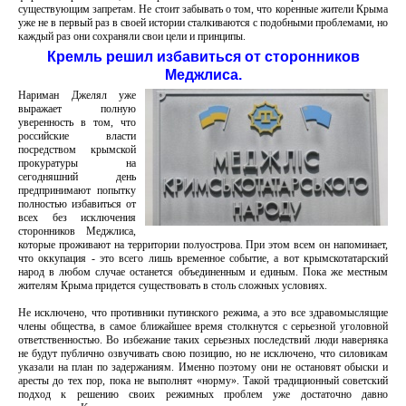
существующим запретам. Не стоит забывать о том, что коренные жители Крыма
уже не в первый раз в своей истории сталкиваются с подобными проблемами, но
каждый раз они сохраняли свои цели и принципы.
Кремль решил избавиться от сторонников
Меджлиса.
Нариман Джелял уже
выражает полную
уверенность в том, что
российские власти
посредством крымской
прокуратуры на
сегодняшний день
предпринимают попытку
полностью избавиться от
всех без исключения
сторонников Меджлиса,
которые проживают на территории полуострова. При этом всем он напоминает,
что оккупация - это всего лишь временное событие, а вот крымскотатарский
народ в любом случае останется объединенным и единым. Пока же местным
жителям Крыма придется существовать в столь сложных условиях.
Не исключено, что противники путинского режима, а это все здравомыслящие
члены общества, в самое ближайшее время столкнутся с серьезной уголовной
ответственностью. Во избежание таких серьезных последствий люди наверняка
не будут публично озвучивать свою позицию, но не исключено, что силовикам
указали на план по задержаниям. Именно поэтому они не остановят обыски и
аресты до тех пор, пока не выполнят «норму». Такой традиционный советский
подход к решению своих режимных проблем уже достаточно давно