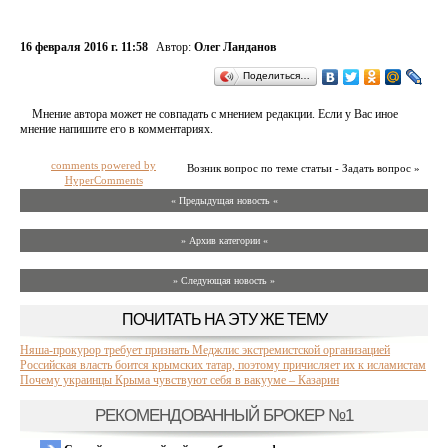
16 февраля 2016 г. 11:58
Автор:
Олег Ланданов
Поделиться…
Мнение автора может не совпадать с мнением редакции. Если у Вас иное
мнение напишите его в комментариях.
comments powered by
Возник вопрос по теме статьи - Задать вопрос »
HyperComments
« Предыдущая новость «
» Архив категории «
» Следующая новость »
ПОЧИТАТЬ НА ЭТУ ЖЕ ТЕМУ
Няша-прокурор требует признать Меджлис экстремистской организацией
Российская власть боится крымских татар, поэтому причисляет их к исламистам
Почему украинцы Крыма чувствуют себя в вакууме – Казарин
РЕКОМЕНДОВАННЫЙ БРОКЕР №1