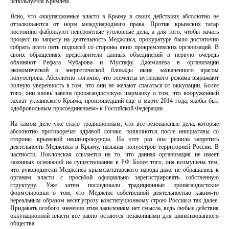
используется Кремлем.
Ясно, что оккупационные власти в Крыму в своих действиях абсолютно не
отталкиваются от норм международного права. Против крымских татар
постоянно фабрикуют невероятные уголовные дела, а для того, чтобы начать
процесс по запрету на деятельность Меджлиса, прокуратуре было достаточно
собрать всего пять подписей со стороны явно прокремлевских организаций. В
своих обращениях представители данных объединений в первую очередь
обвиняют Рефата Чубарова и Мустафу Джемилева в организации
экономической и энергетической блокады ныне захваченного врагом
полуострова. Абсолютно логично, что элементы путинского режима выражают
полную уверенность в том, что они не желают спасаться от оккупации. Более
того, они вновь завели пропагандистскую шарманку о том, что вооруженный
захват украинского Крыма, произошедший еще в марте 2014 года, якобы был
«добровольным присоединением» к Российской Федерации.
На самом деле уже стало традиционным, что все резонансные дела, которые
абсолютно противоречат здравой логике, появляются после инициативы со
стороны крымской няши-прокурора. На этот раз она решила запретить
деятельность Меджлиса в Крыму, называя полуостров территорией России. В
частности, Поклонская ссылается на то, что данная организация не имеет
законных оснований на существования в РФ. Более того, она возмущена тем,
что руководители Меджлиса крымскотатарского народа даже не обращались к
органам власти с просьбой официально зарегистрировать собственную
структуру. Уже затем последовали традиционные пропагандистские
формулировки о том, что Меджлис собственной деятельностью каким-то
нереальным образом несет угрозу конституционному строю России и так далее.
Придавать особого значения этим заявлениям нет смысла, ведь любые действия
оккупационной власти все равно остаются незаконными для цивилизованного
общества.