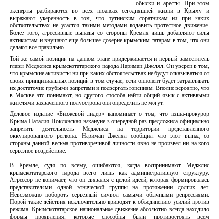
обыски и аресты. При этом
эксперты разбираются во всех нюансах сегодняшней жизни в Крыму и
выражают уверенность в том, что путинским соратникам ни при каких
обстоятельствах не удастся такими методами подавить протестное движение.
Более того, агрессивные выпады со стороны Кремля лишь добавляют силы
активистам и внушают еще большее доверие крымским татарам в том, что они
делают все правильно.
Той же самой позиции на данном этапе придерживается и первый заместитель
главы Меджлиса крымскотатарского народа Нариман Джелял. Он уверен в том,
что крымские активисты ни при каких обстоятельствах не будут отказываться от
своих принципиальных позиций в том случае, если оппонент будет затравливать
их достаточно грубыми запретами и подвергать гонениям. Вполне вероятно, что
в Москве это понимают, но другого способа найти общий язык с активными
жителями захваченного полуострова они определить не могут.
Деловое издание «Биржевой лидер» напоминает о том, что няша-прокурор
Крыма Наталия Поклонская накануне в очередной раз предложила официально
запретить деятельность Меджлиса на территории представленного
оккупированного региона. Нариман Джелял сообщил, что этот выпад со
стороны данной весьма противоречивой личности явно не произвел ни на кого
серьезное воздействие.
В Кремле, судя по всему, ошибаются, когда воспринимают Меджлис
крымскотатарского народа всего лишь как административную структуру.
Агрессор не понимает, что он связался с целой идеей, которая формировалась
представителями одной этнической группы на протяжении долгих лет.
Невозможно побороть серьезный символ самыми обычными репрессиями.
Порой такие действия исключительно приводят к объединению усилий против
режима. Крымскотатарское национальное движение абсолютно всегда находило
формы проявления, которые способны были противостоять всем