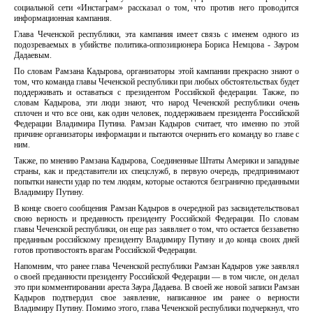
социальной сети «Инстаграм» рассказал о том, что против него проводится
информационная кампания.
Глава Чеченской республики, эта кампания имеет связь с именем одного из
подозреваемых в убийстве политика-оппозиционера Бориса Немцова - Зауром
Дадаевым.
По словам Рамзана Кадырова, организаторы этой кампании прекрасно знают о
том, что команда главы Чеченской республики при любых обстоятельствах будет
поддерживать и оставаться с президентом Российской федерации. Также, по
словам Кадырова, эти люди знают, что народ Чеченской республики очень
сплочен и что все они, как один человек, поддерживаем президента Российской
Федерации Владимира Путина. Рамзан Кадыров считает, что именно по этой
причине организаторы информации и пытаются очернить его команду во главе с
ним.
Также, по мнению Рамзана Кадырова, Соединенные Штаты Америки и западные
страны, как и представители их спецслужб, в первую очередь, предпринимают
попытки нанести удар по тем людям, которые остаются безгранично преданными
Владимиру Путину.
В конце своего сообщения Рамзан Кадыров в очередной раз засвидетельствовал
свою верность и преданность президенту Российской Федерации. По словам
главы Чеченской республики, он еще раз заявляет о том, что остается беззаветно
преданным российскому президенту Владимиру Путину и до конца своих дней
готов противостоять врагам Российской Федерации.
Напомним, что ранее глава Чеченской республики Рамзан Кадыров уже заявлял
о своей преданности президенту Российской Федерации — в том числе, он делал
это при комментировании ареста Заура Дадаева. В своей же новой записи Рамзан
Кадыров подтвердил свое заявление, написанное им ранее о верности
Владимиру Путину. Помимо этого, глава Чеченской республики подчеркнул, что