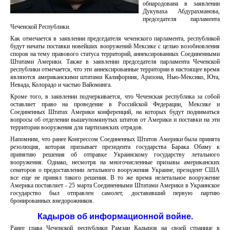
обнародована в заявлении
Дукуваха Абдурахманова,
председателя парламента
Чеченской Республики.
Как отмечается в заявлении председателя чеченского парламента, республикой
будут начаты поставки новейших вооружений Мексике с целью возобновления
споров на тему правового статуса территорий, аннексированных Соединенными
Штатами Америки. Также в заявлении председателя парламента Чеченской
республики отмечается, что эти аннексированные территории в настоящее время
являются американскими штатами Калифорния, Аризона, Нью-Мексико, Юта,
Невада, Колорадо и частью Вайоминга.
Кроме того, в заявлении подчеркивается, что Чеченская республика за собой
оставляет право на проведение в Российской Федерации, Мексике и
Соединенных Штатах Америки конференций, на которых будут подниматься
вопросы об отделении вышеупомянутых штатов от Америки и поставки на эти
территории вооружения для партизанских отрядов.
Напомним, что ранее Конгрессом Соединенных Штатов Америки была принята
резолюция, которая призывает президента государства Барака Обаму к
принятию решения об отправке Украинскому государству летального
вооружения. Однако, несмотря на многочисленные призывы американских
сенаторов о предоставлении летального вооружения Украине, президент США
все еще не принял такого решения. В то же время нелетальное вооружение
Америка поставляет - 25 марта Соединенными Штатами Америки в Украинское
государство был отправлен самолет, доставивший первую партию
бронированных внедорожников.
Кадыров об информационной войне.
Ранее глава Чеченской республики Рамзан Кадыров на своей странице в