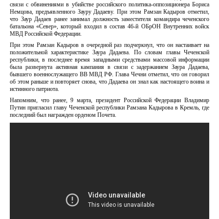
связи с обвинениями в убийстве российского политика-оппозиционера Бориса
Немцова, предъявленного Зауру Дадаеву. При этом Рамзан Кадыров отметил,
что Заур Дадаев ранее занимал должность заместителя командира чеченского
батальона «Север», который входил в состав 46-й ОБрОН Внутренних войск
МВД Российской Федерации.
При этом Рамзан Кадыров в очередной раз подчеркнул, что он настаивает на
положительной характеристике Заура Дадаева. По словам главы Чеченской
республики, в последнее время западными средствами массовой информации
была развернута активная кампания в связи с задержанием Заура Дадаева,
бывшего военнослужащего ВВ МВД РФ. Глава Чечни отметил, что он говорил
об этом раньше и повторяет снова, что Дадаева он знал как настоящего воина и
истинного патриота.
Напомним, что ранее, 9 марта, президент Российской Федерации Владимир
Путин пригласил главу Чеченской республики Рамзана Кадырова в Кремль, где
последний был награжден орденом Почета.