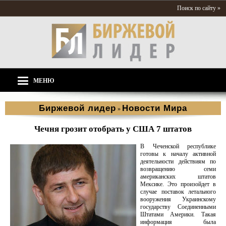
Поиск по сайту »
МЕНЮ
Биржевой лидер
Новости Мира
»
Чечня грозит отобрать у США 7 штатов
В Чеченской республике
готовы к началу активной
деятельности действиям по
возвращению семи
американских штатов
Мексике. Это произойдет в
случае поставок летального
вооружения Украинскому
государству Соединенными
Штатами Америки. Такая
информация была