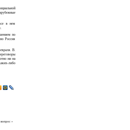
фициальной
арубежные
все в нем
.
ешением по
 но Россия
евраля. В.
переговоры
ютно ни на
аких-либо
 вопрос »