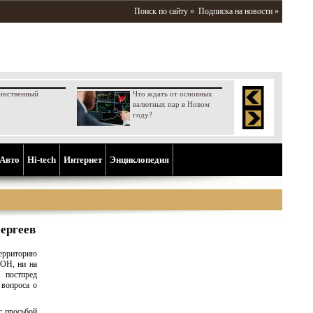
Поиск по сайту »
Подписка на новости »
инственный
Что ждать от основных
валютных пар в Новом
году?
Aвто
Hi-tech
Интернет
Энциклопедия
ергеев
территорию
ООН, ни на
 постпред
 вопроса о
с просьбой