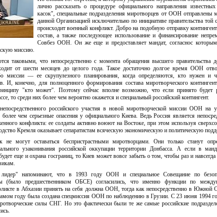
лично рассказать о процедуре официального направления известных
касок", специальные подразделения миротворцев от ООН отправлены 
данной Организацией исключительно по инициативе правительства той с
происходит военный конфликт. Добро на подобную отправку контингента
состав, а также последующее использование и финансирование непре
Совбез ООН. Он же еще и предоставляет мандат, согласнос которым
ескую миссию.
тся таковыми, что непосредственно с момента обращения высшего правительства д
одит от шести месяцев до целого года. Такое достаточно долгое время ООН отво
ибо миссии — ее скрупулезного планирования, когда определяются, кто нужен и ч
в. И, конечно, для полноценного формирования состава миротворческого контингент
принципу "кто может". Поэтому сейчас вполне возможно, что если принято будет 
се, то среди них более чем вероятно окажется и специальный российский контингент.
непосредственного российского участия в новой миротворческой миссии ООН на у
 более чем серьезные опасения у официального Киева. Ведь Россия является непоср
енного конфликта: ее солдаты активно воюют на Востоке, при этом используя сверхс
водство Кремля оказывает сепаратистам всяческую экономическую и политическую подд
к не могут оставаться беспристрастными миротворцами. Они только станут опр
льного узаконивания российской оккупации территории Донбасса. А если в манд
удет еще и охрана госграниц, то Киев может вовсе забыть о том, чтобы раз и навсегда
викам.
 лидер" напоминают, что в 1993 году ООН и специальное Совещание по безоп
пы (было предшественником ОБСЕ) согласились, что именно функции по между
фликте в Абхазии принять на себя должна ООН, тогда как непосредственно в Южной 
амом году была создана спецмиссия ООН по наблюдению в Грузии. С 23 июня 1994 го
ротворческие силы СНГ. Но это фактически были те же самые российские подразде
ись.