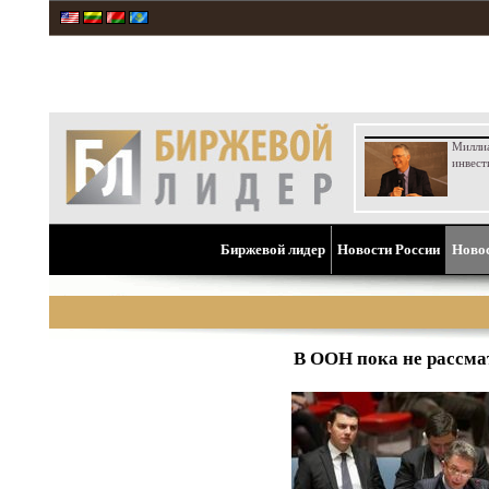
Милли
инвест
Биржевой лидер
Новости России
Ново
В ООН пока не рассма