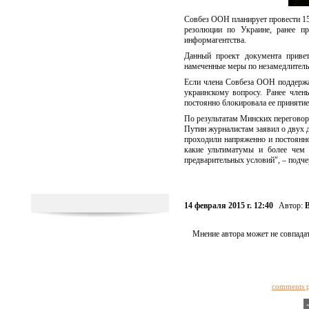
Совбез ООН планирует провести 15 
резолюции по Украине, ранее пр
информагентства.
Данный проект документа привет
намеченные меры по незамедлитель
Если члена Совбеза ООН поддержа
украинскому вопросу. Ранее член
постоянно блокировала ее принятие
По результатам Минских переговоро
Путин журналистам заявил о двух 
проходили напряженно и постоянн
какие ультиматумы и более чем 
предварительных условий", – подче
14 февраля 2015 г. 12:40
Автор:
В
Мнение автора может не совпадат
comments 