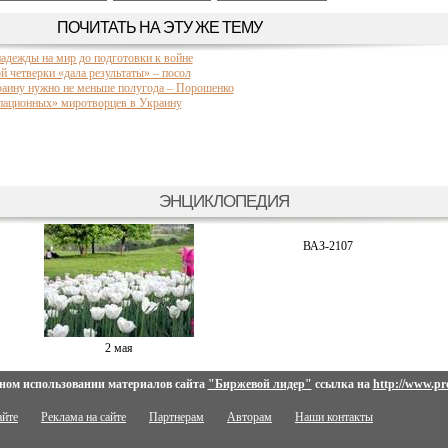
ПОЧИТАТЬ НА ЭТУ ЖЕ ТЕМУ
надежды на мир до подготовки к войне
й четверки «дала результаты» – посол
аину нужно не меньше полугода – Порошенко
пационных» миротворцев в Украину
ЭНЦИКЛОПЕДИЯ
ВАЗ-2107
2 мая
ном использовании материалов сайта
"Биржевой лидер"
ссылка на
http://www.pro
айте
Реклама на сайте
Партнерам
Авторам
Наши контакты