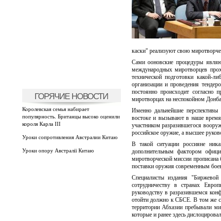
каски" реализуют свою миротворч
Сами ооновские процедуры являю
международных миротворцев прох
технической подготовки какой-л
организации и проведения тендеро
постоянно происходит согласно 
ГОРЯЧИЕ НОВОСТИ
миротворцах на неспокойном Донбас
Королевская семья набирает
Именно дальнейшие перспективы 
популярность. Британцы высоко оценили
востоке и вызывают в наше время
короля Карла III
участником разразившегося вооруж
российское оружие, а высшее руко
Уроки сопротивления Австралии Китаю
В такой ситуации россияне ника
Уроки опору Австралії Китаю
дополнительным фактором официа
миротворческой миссии прописана б
поставки оружия современным бое
Специалисты издания "Биржевой
сотрудничеству в странах Евро
руководству в разразившемся кон
отойти должно к СБСЕ. В том же с
территории Абхазии пребывали ми
которые и ранее здесь дислоцировал