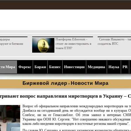
ардеры
Платформа Ethereum -
Сатоши Накамото - та
ируют в биткоин
стоит ли инвестировать в
создатель BTC
токен ETH?
сти Мира
Форекс
Биржи
Бизнес
Инвестиции
Медицина
Наука
PR
Биржевой лидер
Новости Мира
»
тривают вопрос направления миротворцев в Украину – С
Вопрос об официальном направлении международных миротворцев на 
Донбасса на сегодняшний день не обсуждается вообще ни в кулуарах 
Совбезе, ни на ее Генассамблее. Об этом заявил в интервью СМИ
Украины при ООН Ю. Сергеев: "Нет совершенно никакого обсуждения
каком-либо введении миротворцев в восточные регионы нашей страны".
По словам Ю. Сергеева, к которому украинские журналисты обратились 