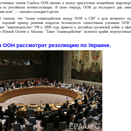
постоянных членов Совбеза ООН именно в пользу присутствия мощнейших миротвор
и из российских военнослужащих. В свою очередь, ООН до последнего дня зани
ия огня", — пояснил господин Сергеев.
 считали, что "тесное взаимодействие между ООН и СНГ в деле активного по
 хороший пример решения вопросов безопасности совместными усилиями ООН
акое "миротворчество" РФ в 2008 году привело к российско-грузинской войне и оф
и Южной Осетии и Абхазии. "Такое "взаимодействие" является крайне недопустимы
з ООН рассмотрит резолюцию по Украине.