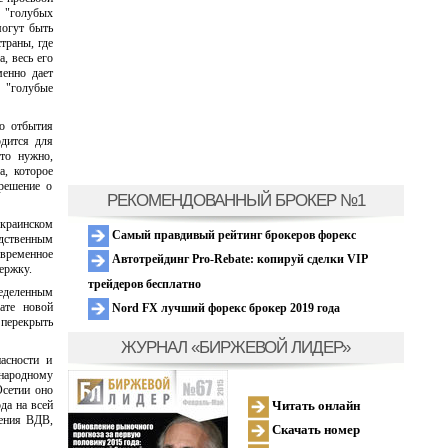
 "голубых
могут быть
траны, где
, весь его
менно дает
 "голубые
о отбытия
дится для
то нужно,
а, которое
решение о
РЕКОМЕНДОВАННЫЙ БРОКЕР №1
краинском
Самый правдивый рейтинг брокеров форекс
едственным
овременное
Автотрейдинг Pro-Rebate: копируй сделки VIP
ержку.
трейдеров бесплатно
еделенным
ате новой
Nord FX лучший форекс брокер 2019 года
 перекрыть
ЖУРНАЛ «БИРЖЕВОЙ ЛИДЕР»
асности и
народному
Осетии оно
Читать онлайн
да на всей
ления ВДВ,
Скачать номер