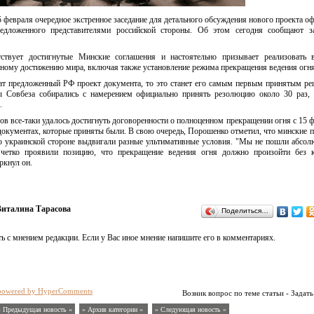
февраля очередное экстренное заседание для детального обсуждения нового проекта о
едложенного представителями российской стороны. Об этом сегодня сообщают з
ствует достигнутые Минские соглашения и настоятельно призывает реализовать 
ному достижению мира, включая также установление режима прекращения ведения огня
т предложенный РФ проект документа, то это станет его самым первым принятым р
ы Совбеза собирались с намерением официально принять резолюцию около 30 раз,
.
в все-таки удалось достигнуть договоренности о полноценном прекращении огня с 15 ф
документах, которые приняты были. В свою очередь, Порошенко отметил, что минские 
о украинской стороне выдвигали разные ультимативные условия. "Мы не пошли абсол
четко проявили позицию, что прекращение ведения огня должно произойти без к
ркнул он.
италина Тарасова
Поделиться…
ь с мнением редакции. Если у Вас иное мнение напишите его в комментариях.
powered by HyperComments
Возник вопрос по теме статьи - Задать
« Предыдущая новость «
» Архив категории «
» Следующая новость »