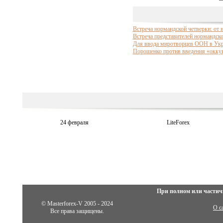
Встреча нормандской четверки: от 
Встреча представителей нормандско
Для ввода миротворцев ООН в Укр
Порошенко против введения «окку
24 февраля
LiteForex
При полном или частич
© Masterforex-V 2005 - 2024
О с
Все права защищены.