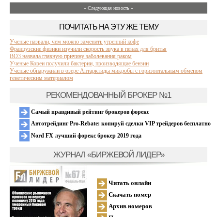
» Следующая новость »
ПОЧИТАТЬ НА ЭТУ ЖЕ ТЕМУ
Ученые назвали, чем можно заменить утренний кофе
Французские физики изучили скорость звука в пенах для бритья
ВОЗ назвала главную причину заболевания раком
Ученые Кореи получили бактерии, производящие бензин
Ученые обнаружили в озере Антарктиды микробы с горизонтальным обменом
генетическим материалом
РЕКОМЕНДОВАННЫЙ БРОКЕР №1
Самый правдивый рейтинг брокеров форекс
Автотрейдинг Pro-Rebate: копируй сделки VIP трейдеров бесплатно
Nord FX лучший форекс брокер 2019 года
ЖУРНАЛ «БИРЖЕВОЙ ЛИДЕР»
Читать онлайн
Скачать номер
Архив номеров