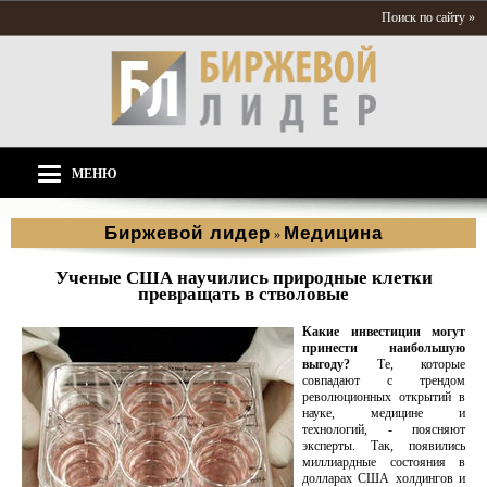
Поиск по сайту »
МЕНЮ
Биржевой лидер
Медицина
»
Ученые США научились природные клетки
превращать в стволовые
Какие инвестиции могут
принести наибольшую
выгоду?
Те, которые
совпадают с трендом
революционных открытий в
науке, медицине и
технологий, - поясняют
эксперты. Так, появились
миллиардные состояния в
долларах США холдингов и