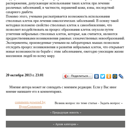
распоряжения, допускающие использование таких клеток при лечении
различных заболеваний, в частности, поражений кожи, язвы, последствий
сахарного диабета.
Помимо этого, учеными рассматривается возможность использования
стволовых клеток при лечении онкологических заболеваний. В основу такой
методики положено свойство стволовых клеток к самообновлению, что
позволяет воздействовать на процесс образования клеток опухоли путем
угнетения нейральных стволовых клеток, которые, как считается, являются
предшественниками возникновения раковых злокачественных новообразований.
Эксперименты, произведенные учеными на лабораторных мышах позволили
отследить процесс возникновения и развития нейральных клеток, что открывает
новые возможности по борьбе с этим заболеванием, ежегодно уносящим жизни
миллионов людей по всему миру.
20 октября 2013 г. 23:01
Поделиться…
Мнение автора может не совпадать с мнением редакции. Если у Вас иное
мнение напишите его в комментариях.
comments powered by
Возник вопрос по теме статьи - Задать вопрос »
HyperComments
« Предыдущая новость «
» Архив категории «