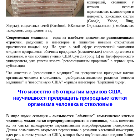
корпораций, стоявших у
истоков первых
персональных компьютеров и
интернета, поисковых систем
(Google, Yahoo, Bing,
Яндекс), социальных сетей (Facebook, ВКонтакте, Одноклассники ), мобильных
телефонов, смартфонов и т.д.
Современная медицина - одна из наиболее динамично развивающихся
отраслей
, радующих и инвесторов и пациентов новыми открытиями
практически каждый год. Но даже в этой сфере современной экономики
открытие превращения обычных природных (соматических) клеток организма в
стволовые, о чем сообщил ученый США Сун Ли (Song Li) из Калифорнийского
университета, уже успели назвать "революционным прорывом" в первый день
публикации.
Что известно о "революции в медицине" по превращению природных клеток
организма человека в стволовые, - разбирались аналитики разделов "новости
медицины" и "новости науки США" журнала инвесторов "Биржевой лидер".
Что известно об открытии медиков США,
научившихся превращать природные клетки
организма человека в стволовые
В мире науки сенсация - оказывается "обычные" соматические клетки
человека, можно легко перепрограммировать в стволовые
, лишь поместив
их на слегка испещренную параллельными микробороздками поверхность.
Данная возможность открывает перспективы в развитии клеточной инженерии,
идет речь в статье ученых из США, которая была опубликована в издании Nature
Materials.