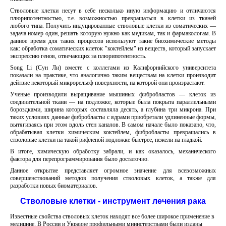
Стволовые клетки несут в себе несколько иную информацию и отличаются
плюрипотентностью, т.е. возможностью превращаться в клетки из тканей
любого типа. Получить индуцированные стволовые клетки из соматических —
задача номер один, решать которую нужно как медикам, так и фармакологам. В
данное время для таких процессов используют такие биохимические методы
как: обработка соматических клеток "коктейлем" из веществ, который запускает
экспрессию генов, отвечающих за плюрипотентность.
Song Li (Сун Ли) вместе с коллегами из Калифорнийского университета
показали на практике, что аналогично таким веществам на клетки производит
дейтвие некоторый микрорельеф поверхности, на которой они произрастают.
Ученые производили выращивание мышиных фибробластов — клеток из
соединительной ткани — на подложке, которые была покрыта параллельными
бороздками, ширина которых составляла десять, а глубина три микрона. При
таких условиях данные фибробласты с ядрами приобретали удлиненные формы,
вытягиваясь при этом вдоль стен каналов. В самом начале было показано, что,
обрабатывая клетки химическим коктейлем, фибробласты превращались в
стволовые клетки на такой рифленой подложке быстрее, нежели на гладкой.
В итоге, химическую обработку забрали, и как оказалось, механического
фактора для перепрограммирования было достаточно.
Данное открытие представляет огромное значение для всевозможных
совершенствований методов получения стволовых клеток, а также для
разработки новых биоматериалов.
Стволовые клетки - инструмент лечения рака
Известные свойства стволовых клеток находят все более широкое применение в
медицине. В России и Украине профильными министерствами были изданы