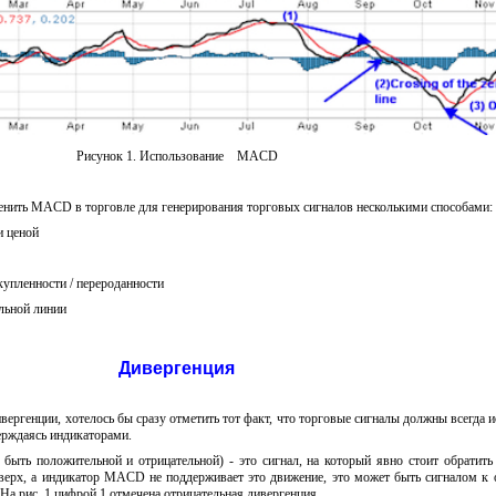
Рисунок 1. Использование MACD
нить MACD в торговле для генерирования торговых сигналов несколькими способами:
и ценой
купленности / перероданности
льной линии
Дивергенция
ивергенции, хотелось бы сразу отметить тот факт, что торговые сигналы должны всегда и
ерждаясь индикаторами.
 быть положительной и отрицательной) - это сигнал, на который явно стоит обратить
вверх, а индикатор MACD не поддерживает это движение, это может быть сигналом к
На рис. 1 цифрой 1 отмечена отрицательная дивергенция.