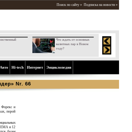
Поиск по сайту »
Подписка на новости »
инственный
Что ждать от основных
валютных пар в Новом
году?
Aвто
Hi-tech
Интернет
Энциклопедия
дер» Nr. 66
а Форекс и
ках, порой
енциальных
6 EMA и 12
тся более