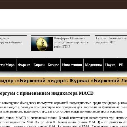
ардеры
Платформа Ethereum -
Сатоши Накамото - та
ируют в биткоин
стоит ли инвестировать в
создатель BTC
токен ETH?
сти Мира
Форекс
Биржи
Бизнес
Инвестиции
Медицина
Наука
PR
лидер
«Биржевой лидер»
Журнал «Биржевой Ли
»
»
оргуем с применением индикатора MACD
convergence divergence) пользуется огромной популярностью среди трейдеров рынк
он и входит в базовую комплектацию все программ для торговли на финансовых рын
 и неправильно используют его, а в этом случае всегда полезно вернуться к основам.
й: линии MACD и сигнальной линии. В этой конструкции используется три экспон
артные параметры MACD - 12, 26 и 9. Первая линия (линия MACD) – это разность 2
ю линию, нужно сгладить линию MACD с помощью 9 EMA. Сигнальная линия являе