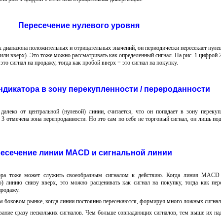
Пересечение нулевого уровня
 диапазона положительных и отрицательных значений, он периодически пересекает нул
 или вверх). Это тоже можно рассматривать как определенный сигнал. На рис. 1 цифрой 
это сигнал на продажу, тогда как пробой вверх = это сигнал на покупку.
дикатора в зону перекупленности / перероданности
алеко от центральной (нулевой) линии, считается, что он попадает в зону перекуп
 3 отмечена зона перепроданности. Но это сам по себе не торговый сигнал, он лишь по
есечение линии MACD и сигнальной линии
ора тоже может служить своеобразным сигналом к действию. Когда линия MACD 
) линию снизу вверх, это можно расценивать как сигнал на покупку, тогда как пер
продажу.
ом боковом рынке, когда линии постоянно пересекаются, формируя много ложных сигнал
ание сразу нескольких сигналов. Чем больше совпадающих сигналов, тем выше их на