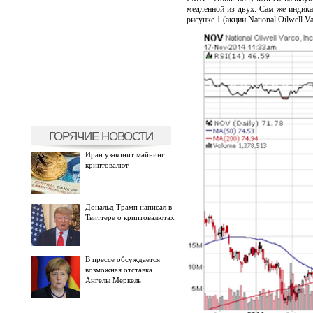
медленной из двух. Сам же индик
рисунке 1 (акции National Oilwell Va
ГОРЯЧИЕ НОВОСТИ
Иран узаконит майнинг
криптовалют
Дональд Трамп написал в
Твиттере о криптовалютах
В прессе обсуждается
возможная отставка
Ангелы Меркель