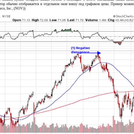
атор обычно отображается в отдельном окне внизу под графиком цены. Пример можно
rco, Inc., (NOV))