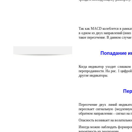
Так как MACD колеблется в рамках
в одном из двух направлений (вниз
такое пересечение. В данном случае 
Попадание ин
Когда индикатор уходит слишком д
перепроданности. На рис. 1 цифрой
другие индикаторы.
Пер
Пересечение двух линий индикат
пересекает сигнальную (медленную
обратном направлении – сигнал на 
Опасность возникает на волатильн
Иногда можно наблюдать формиров
вероятность их реализации.