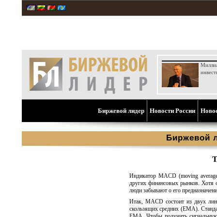
Милли
инвест
Биржевой лидер
Новости России
Ново
Биржевой 
Т
Индикатор MACD (moving average 
других финансовых рынков. Хотя 
люди забывают о его предназначении
Итак, MACD состоит из двух лини
скользящих средних (EMA). Станд
EMA. Чтобы получить сигнальну