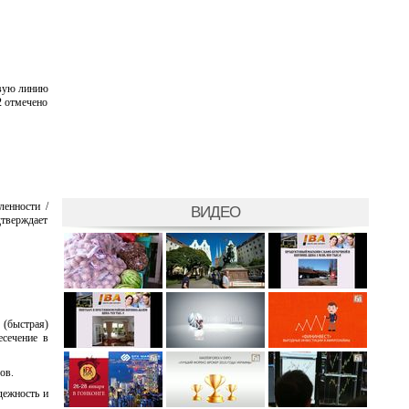
евую линию
2 отмечено
ленности /
ВИДЕО
дтверждает
(быстрая)
есечение в
ов.
дежность и