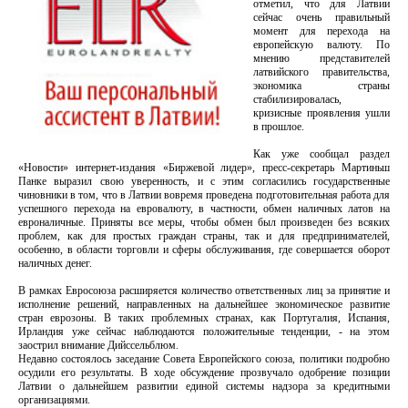
отметил, что для Латвии
сейчас очень правильный
момент для перехода на
европейскую валюту. По
мнению представителей
латвийского правительства,
экономика страны
стабилизировалась,
кризисные проявления ушли
в прошлое.
Как уже сообщал раздел
«Новости» интернет-издания «Биржевой лидер», пресс-секретарь Мартиньш
Панке выразил свою уверенность, и с этим согласились государственные
чиновники в том, что в Латвии вовремя проведена подготовительная работа для
успешного перехода на евровалюту, в частности, обмен наличных латов на
евроналичные. Приняты все меры, чтобы обмен был произведен без всяких
проблем, как для простых граждан страны, так и для предпринимателей,
особенно, в области торговли и сферы обслуживания, где совершается оборот
наличных денег.
В рамках Евросоюза расширяется количество ответственных лиц за принятие и
исполнение решений, направленных на дальнейшее экономическое развитие
стран еврозоны. В таких проблемных странах, как Португалия, Испания,
Ирландия уже сейчас наблюдаются положительные тенденции, - на этом
заострил внимание Дийссельблюм.
Недавно состоялось заседание Совета Европейского союза, политики подробно
осудили его результаты. В ходе обсуждение прозвучало одобрение позиции
Латвии о дальнейшем развитии единой системы надзора за кредитными
организациями.