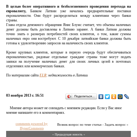
В целью более оперативного и безболезненного проведения перехода на
евровалюту,
Банком Латвии уже начались предварительные поставки
евроналичности. Они будут распределяться между клиентами через банки
страны.
Глава отдела денежного обращения Янис Блумс считает, что объемы наличных
денег должны быть доставлены в Латвию заранее. А банки Латвии должны
точно знать о размерах потребностей своих клиентов, о том, какие суммы
наличных евро они востребуют. С 10 декабря латвийские банки должны быть
готовы к удовлетворению запросов на наличность своих клиентов.
Кроме крупных клиентов, которые в первую очередь будут обеспечиваться
евроналичностью, рядовые отдельные граждане страны тоже могут подать
заявки на получение наличных денег для своих личных целей в почтовых
отделениях или коммерческих банках.
По материалам сайта
ELR
:
недвижимость в Латвии
03 ноября 2013 г. 16:51
Поделиться…
Мнение автора может не совпадать с мнением редакции. Если у Вас иное
мнение напишите его в комментариях.
comments powered by
Возник вопрос по теме статьи - Задать вопрос »
HyperComments
« Предыдущая новость «