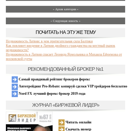
» Архив категории «
» Следующая новость »
ПОЧИТАТЬ НА ЭТУ ЖЕ ТЕМУ
Недвижимость Латвии: в чем притягательная сила Балтики
Как повлияет введение в Латвии двойного гражданства на местный рынок
недвижимости?
Недвижимость в Латвии спасает Леонида Ярмольника и Михаила Ефремова от
московской суеты
РЕКОМЕНДОВАННЫЙ БРОКЕР №1
Самый правдивый рейтинг брокеров форекс
Автотрейдинг Pro-Rebate: копируй сделки VIP трейдеров бесплатно
Nord FX лучший форекс брокер 2019 года
ЖУРНАЛ «БИРЖЕВОЙ ЛИДЕР»
Читать онлайн
Скачать номер