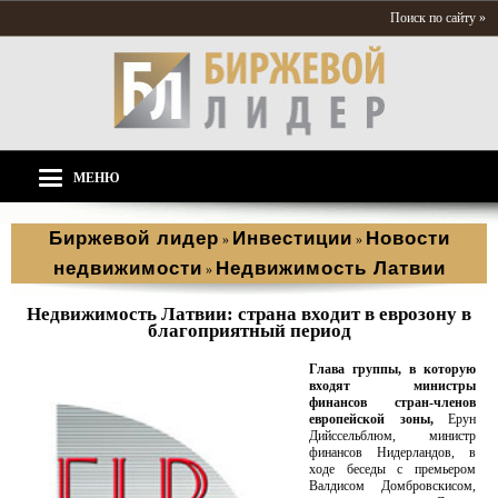
Поиск по сайту »
МЕНЮ
Биржевой лидер
Инвестиции
Новости
»
»
недвижимости
Недвижимость Латвии
»
Недвижимость Латвии: страна входит в еврозону в
благоприятный период
Глава группы, в которую
входят министры
финансов стран-членов
европейской зоны,
Ерун
Дийссельблюм, министр
финансов Нидерландов, в
ходе беседы с премьером
Валдисом Домбровскисом,