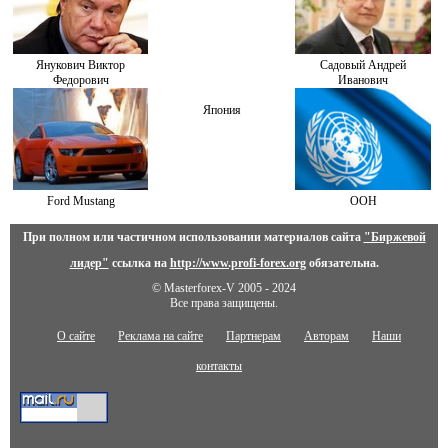
Янукович Виктор
Садовый Андрей
Федорович
Иванович
Япония
Ford Mustang
ООН
При полном или частичном использовании материалов сайта
"Биржевой
лидер"
ссылка на
http://www.profi-forex.org
обязательна.
© Masterforex-V 2005 - 2024
Все права защищены.
О сайте
Реклама на сайте
Партнерам
Авторам
Наши
контакты