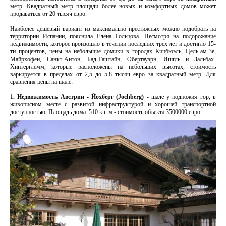
метр. Квадратный метр площади более новых и комфортных домов может
продаваться от 20 тысяч евро.
Наиболее дешевый вариант из максимально престижных можно подобрать на
территории Испании, пояснила Елена Гольцова. Несмотря на подорожание
недвижимости, которое произошло в течении последних трех лет и достигло 15-
ти процентов, цены на небольшие домики в городах Кицбюэль, Цель-ам-Зе,
Майрхофен, Санкт-Антон, Бад-Гаштайн, Обертауэрн, Ишгль и Зальбах-
Хинтерглемм, которые расположены на небольших высотах, стоимость
варьируется в пределах от 2,5 до 5,8 тысяч евро за квадратный метр. Для
сравнения цены на шале:
1. Недвижимость Австрии - Йохберг (Jochberg)
- шале у подножия гор, в
живописном месте с развитой инфраструктурой и хорошей транспортной
доступностью. Площадь дома: 510 кв. м - стоимость объекта 3500000 евро.