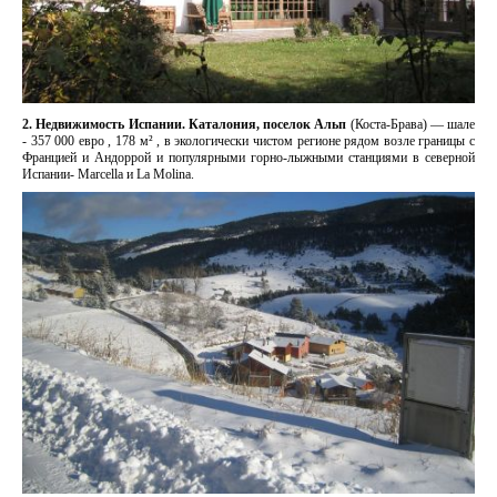
2. Недвижимость Испании. Каталония, поселок Альп
(Коста-Брава) — шале
- 357 000 евро , 178 м² , в экологически чистом регионе рядом возле границы с
Францией и Андоррой и популярными горно-лыжными станциями в северной
Испании- Marcella и La Мolina.