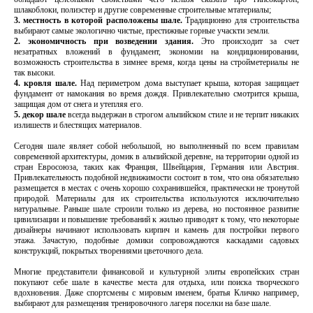
шлакоблоки, полиэстер и другие современные строительные мтатериалы;
3. местность в которой расположены шале.
Традиционно для строительства
выбирают самые экологично чистые, престижные горные учаскти земли.
2. экономичность при возведении здания.
Это происходит за счет
незатратных вложений в фундамент, экономии на кондиционировании,
возможность строительства в зимнее время, когда цены на стройметериалы не
так высоки.
4. кровля шале.
Над периметром дома выступает крыша, которая защищает
фундамент от намокания во время дождя. Привлекательно смотрится крыша,
защищая дом от снега и утепляя его.
5. декор шале
всегда выдержан в строгом альпийском стиле и не терпит никаких
излишеств и блестящих материалов.
Сегодня шале являет собой небольшой, но выполненный по всем правилам
современной архитектуры, домик в альпийской деревне, на территории одной из
стран Евросоюза, таких как Франция, Швейцария, Германия или Австрия.
Привлекательность подобной недвижимости состоит в том, что она обязательно
размещается в местах с очень хорошо сохранившейся, практически не тронутой
природой. Материалы для их строительства используются исключительно
натуральные. Раньше шале строили только из дерева, но постоянное развитие
цивилизации и повышение требований к жилью приводят к тому, что некоторые
дизайнеры начинают использовать кирпич и камень для постройки первого
этажа. Зачастую, подобные домики сопровождаются каскадами садовых
конструкций, покрытых творениями цветочного дела.
Многие представители финансовой и культурной элиты европейских стран
покупают себе шале в качестве места для отдыха, или поиска творческого
вдохновения. Даже спортсмены с мировым именем, братья Кличко например,
выбирают для размещения тренировочного лагеря поселки на базе шале.