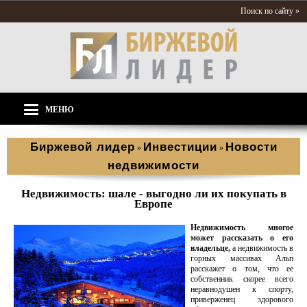
Поиск по сайту »
МЕНЮ
Биржевой лидер
Инвестиции
Новости
»
»
недвижимости
Недвижимость: шале - выгодно ли их покупать в
Европе
Недвижимость многое
может рассказать о его
владельце,
а недвижимость в
горных массивах Альп
расскажет о том, что ее
собственник скорее всего
неравнодушен к спорту,
приверженец здорового