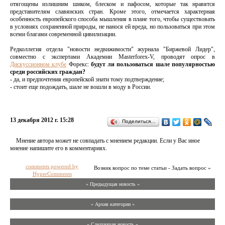
отягощены излишним шиком, блеском и пафосом, которые так нравятся
представителям славянских стран. Кроме этого, отмечается характерная
особенность европейского способа мышления в плане того, чтобы существовать
в условиях сохраненной природы, не нанося ей вреда, но пользоваться при этом
всеми благами современной цивилизации.
Редколлегия отдела "новости недвижимости" журнала "Биржевой Лидер",
совместно с экспертами Академии Masterforex-V, проводят опрос в
Дискуссионном клубе
Форекс:
будут ли пользоваться шале популярностью
среди российских граждан?
- да, и предпочтения европейской знати тому подтверждение;
- стоит еще подождать, шале не вошли в моду в России.
13 декабря 2012 г. 15:28
Поделиться…
Мнение автора может не совпадать с мнением редакции. Если у Вас иное
мнение напишите его в комментариях.
comments powered by
Возник вопрос по теме статьи - Задать вопрос »
HyperComments
« Предыдущая новость «
» Архив категории «
» Следующая новость »