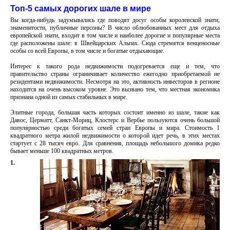
Топ-5 самых дорогих шале в мире
Вы когда-нибудь задумывались где поводят досуг особы королевской знати,
знаменитости, публичные персоны? В число облюбованных мест для отдыха
европейской знати, входит в том числе и наиболее дорогие и популярные места
где расположены шале: в Швейцарских Альпах. Сюда стремятся венценосные
особы со всей Европы, в том числе и богатые отдыхающие.
Интерес к такого рода недвижимости подогревается еще и тем, что
правительство страны ограничивает количество ежегодно приобретаемой не
резидентами недвижимости. Несмотря на это, активность инвесторов в регионе
находится на очень высоком уровне. Это вызвано тем, что местная экономика
признана одной из самых стабильных в мире.
Элитные города, большая часть которых состоит именно из шале, такие как
Давос, Церматт, Санкт-Мориц, Клостерс и Вербье пользуются очень большой
популярностью среди богатых семей стран Европы и мира. Стоимость 1
квадратного метра жилой недвижимости о которой идет речь, в этих местах
стартует с 28 тысяч евро. Для сравнения, площадь небольшого домика редко
бывает меньше 100 квадратных метров.
1.