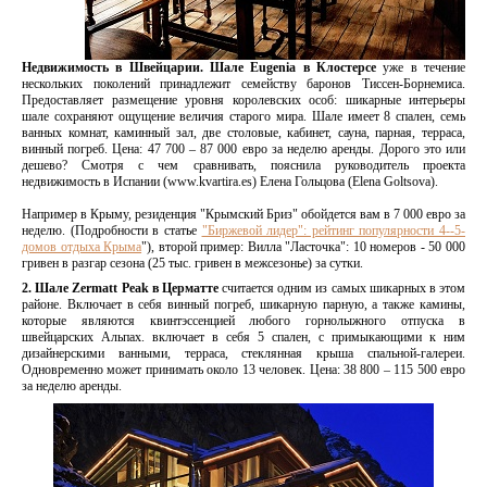
Недвижимость в Швейцарии. Шале Eugenia в Клостерсе
уже в течение
нескольких поколений принадлежит семейству баронов Тиссен-Борнемиса.
Предоставляет размещение уровня королевских особ: шикарные интерьеры
шале сохраняют ощущение величия старого мира. Шале имеет 8 спален, семь
ванных комнат, каминный зал, две столовые, кабинет, сауна, парная, терраса,
винный погреб. Цена: 47 700 – 87 000 евро за неделю аренды. Дорого это или
дешево? Смотря с чем сравнивать, пояснила руководитель проекта
недвижимость в Испании (www.kvartira.es) Елена Гольцова (Elena Goltsova).
Например в Крыму, резиденция "Крымский Бриз" обойдется вам в 7 000 евро за
неделю. (Подробности в статье
"Биржевой лидер": рейтинг популярности 4--5-
домов отдыха Крыма
"), второй пример: Вилла "Ласточка": 10 номеров - 50 000
гривен в разгар сезона (25 тыс. гривен в межсезонье) за сутки.
2. Шале Zermatt Peak в Церматте
считается одним из самых шикарных в этом
районе. Включает в себя винный погреб, шикарную парную, а также камины,
которые являются квинтэссенцией любого горнолыжного отпуска в
швейцарских Альпах. включает в себя 5 спален, с примыкающими к ним
дизайнерскими ванными, терраса, стеклянная крыша спальной-галереи.
Одновременно может принимать около 13 человек. Цена: 38 800 – 115 500 евро
за неделю аренды.