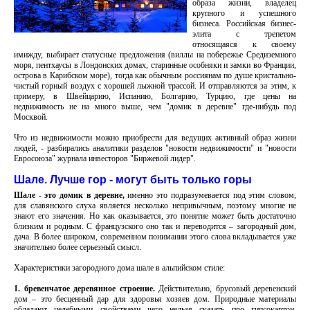
образа жизни, владелец
крупного и успешного
бизнеса. Российская бизнес-
элита с трепетом
относящаяся к своему
имижду, выбирает статусные предложения (виллы на побережье Средиземного
моря, пентхаусы в Лондонских домах, старинные особняки и замки во Франции,
острова в Карибском море), тогда как обычным россиянам по душе кристально-
чистый горный воздух с хорошей лыжной трассой. И отправляются за этим, к
примеру, в Швейцарию, Испанию, Болгарию, Турцию, где цены на
недвижимость не на много выше, чем "домик в деревне" где-нибудь под
Москвой.
Что из недвижимости можно приобрести для ведущих активный образ жизни
людей, - разбирались аналитики разделов "новости недвижимости" и "новости
Евросоюза" журнала инвесторов "Биржевой лидер".
Шале. Лучше гор - могут быть только горы
Шале - это домик в деревне,
именно это подразумевается под этим словом,
для славянского слуха является несколько непривычным, поэтому многие не
знают его значения. Но как оказывается, это понятие может быть достаточно
близким и родным. С французского оно так и переводится – загородный дом,
дача. В более широком, современном понимании этого слова вкладывается уже
значительно более серьезный смысл.
Характеристики загородного дома шале в альпийском стиле:
1. бревенчатое деревянное строение.
Действительно, брусовый деревенский
дом – это бесценный дар для здоровья хозяев дом. Природные материалы
обладают целебными свойствами чего нельзя сказать про гипсокартон,