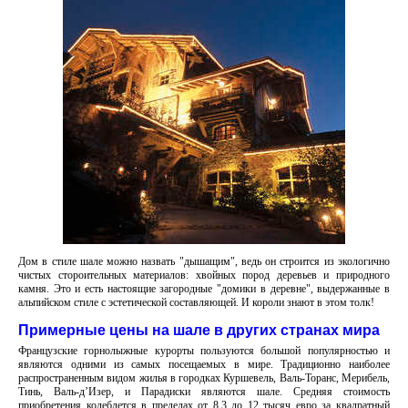
Дом в стиле шале можно назвать "дышащим", ведь он строится из экологично
чистых стороительных материалов: хвойных пород деревьев и природного
камня. Это и есть настоящие загородные "домики в деревне", выдержанные в
альпийском стиле с эстетической составляющей. И короли знают в этом толк!
Примерные цены на шале в других странах мира
Французские горнолыжные курорты пользуются большой популярностью и
являются одними из самых посещаемых в мире. Традиционно наиболее
распространенным видом жилья в городках Куршевель, Валь-Торанс, Мерибель,
Тинь, Валь-д’Изер, и Парадиски являются шале. Средняя стоимость
приобретения колеблется в пределах от 8,3 до 12 тысяч евро за квадратный