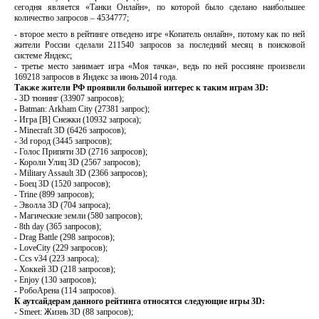
сегодня является «Танки Онлайн», по которой было сделано наибольшее
количество запросов – 4534777;
- второе место в рейтинге отведено игре «Копатель онлайн», потому как по ней
жители России сделали 211540 запросов за последний месяц в поисковой
системе Яндекс;
- третье место занимает игра «Моя тачка», ведь по ней россияне произвели
169218 запросов в Яндекс за июнь 2014 года.
Также жители РФ проявили большой интерес к таким играм 3D:
- 3D тюнинг (33907 запросов);
- Batman: Arkham City (27381 запрос);
- Игра [В] Снежки (10932 запроса);
- Minecraft 3D (6426 запросов);
- 3d город (3445 запросов);
- Голос Припяти 3D (2716 запросов);
- Короли Улиц 3D (2567 запросов);
- Military Assault 3D (2366 запросов);
- Боец 3D (1520 запросов);
- Trine (899 запросов);
- Эволла 3D (704 запроса);
- Магические земли (580 запросов);
- 8th day (365 запросов);
- Drag Battle (298 запросов);
- LoveCity (229 запросов);
- Ccs v34 (223 запроса);
- Хоккей 3D (218 запросов);
- Enjoy (130 запросов);
- РобоАрена (114 запросов).
К аутсайдерам данного рейтинга относятся следующие игры 3D:
- Smeet: Жизнь 3D (88 запросов);