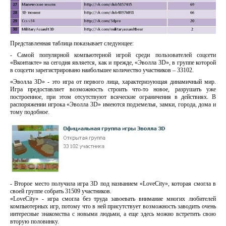
Представленная таблица показывает следующее:
- Самой популярной компьютерной игрой среди пользователей соцсети
«Вконтакте» на сегодня является, как и прежде, «Эволла 3D», в группе которой
в соцсети зарегистрировано наибольшее количество участников – 33102.
«Эволла 3D» - это игра от первого лица, характеризующая динамичный мир.
Игра предоставляет возможность строить что-то новое, разрушать уже
построенное, при этом отсутствуют всяческие ограничения в действиях. В
распоряжении игрока «Эволла 3D» имеются подземелья, замки, города, дома и
тому подобное.
- Второе место получила игра 3D под названием «LoveCity», которая смогла в
своей группе собрать 31509 участников.
«LoveCity» - игра смогла без труда завоевать внимание многих любителей
компьютерных игр, потому что в ней присутствует возможность заводить очень
интересные знакомства с новыми людьми, а еще здесь можно встретить свою
вторую половинку.