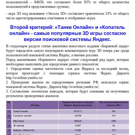
пользователей – 84658, что составляет более 83% от общего количества
пользователей в представленных группах;
- игра 3D под названием «Эволла 3D» составляет практически 33% от общего
числа зарегистрированных участников в отобранных играх.
Второй критерий: «Танки Онлайн» и «Копатель
онлайн» - самые популярные 3D игры согласно
версии поисковой системы Яндекс.
В следующем разделе статьи аналитики новостного издания «Биржевой лидер»
будут определять самую популярную компьютерную игру 3D теперь уже среди
пользователей поисковой системы Яндекс, а именно россиян.
Перед аналитиками «Биржевого лидера» стоит следующий ряд задач, которые
необходимо выполнить для определения данного показателя:
1. Определение оценки частотности слов для Яндекса за последний месяц,
которое происходит с помощью сервиса системы Яндекс. Директа
http://wordstat.yandex.ru/.
2. Проведение анализа по определенным регионам РФ, используя сервис
поисковой системы Яндекс. Директа http://wordstat.yandex.ru/.
3. Составление логических выводов, которые будут основаны на полученных
результатах проведенных анализов.