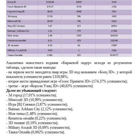
Аналитики новостного издания «Биржевой лидер» исходя из результатов
таблицы, сделали такие выводы:
- на первом месте находится пиар игры 3D под названием «Боец 3D», у которой
показатель успешности равен 1318,88%;
- второе место принадлежит игре «Голос Припяти 3D» (174,37% успешности);
- третье – игре «Короли Улиц 3D» (40,83% успешности).
Далее по убывающей следуют:
- 3d город (17,01% успешности);
- Minecraft 3D (10,99% успешности);
- Игра [В] Снежки (3,87% успешности);
- Batman: Arkham City (2,12% успешности);
- Моя тачка (1,48% успешности);
- Копатель онлайн (0,22% успешности);
- 3D тюнинг (0,19% успешности);
- Military Assault 3D (0,09% успешности);
- Танки Онлайн (0,002% успешности).