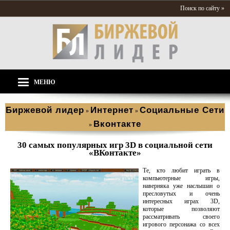
Поиск по сайту »
МЕНЮ
Биржевой лидер
Интернет
Социальные Сети
»
»
Вконтакте
»
30 самых популярных игр 3D в социальной сети
«ВКонтакте»
Те, кто любит играть в
компьютерные игры,
наверняка уже наслышан о
пресловутых и очень
интересных играх 3D,
которые позволяют
рассматривать своего
игрового персонажа со всех