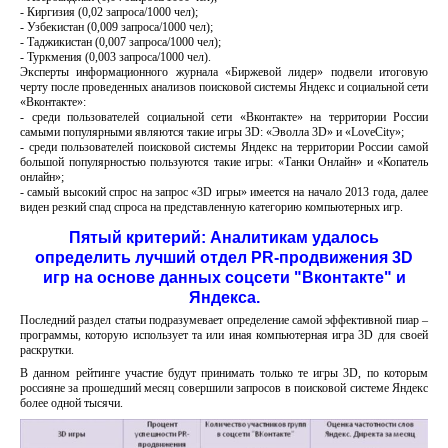
- Киргизия (0,02 запроса/1000 чел);
- Узбекистан (0,009 запроса/1000 чел);
- Таджикистан (0,007 запроса/1000 чел);
- Туркмения (0,003 запроса/1000 чел).
Эксперты информационного журнала «Биржевой лидер» подвели итоговую
черту после проведенных анализов поисковой системы Яндекс и социальной сети
«Вконтакте»:
- среди пользователей социальной сети «Вконтакте» на территории России
самыми популярными являются такие игры 3D: «Эволла 3D» и «LoveCity»;
- среди пользователей поисковой системы Яндекс на территории России самой
большой популярностью пользуются такие игры: «Танки Онлайн» и «Копатель
онлайн»;
- самый высокий спрос на запрос «3D игры» имеется на начало 2013 года, далее
виден резкий спад спроса на представленную категорию компьютерных игр.
Пятый критерий: Аналитикам удалось
определить лучший отдел PR-продвижения 3D
игр на основе данных соцсети "Вконтакте" и
Яндекса.
Последний раздел статьи подразумевает определение самой эффективной пиар –
программы, которую использует та или иная компьютерная игра 3D для своей
раскрутки.
В данном рейтинге участие будут принимать только те игры 3D, по которым
россияне за прошедший месяц совершили запросов в поисковой системе Яндекс
более одной тысячи.