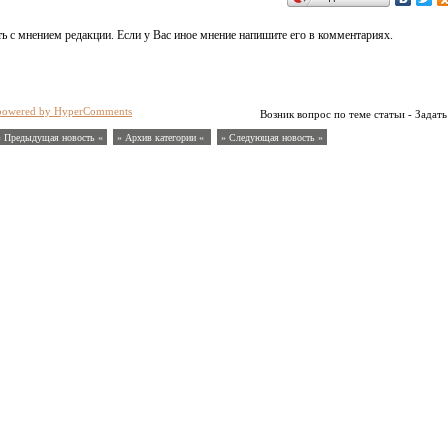
ь с мнением редакции. Если у Вас иное мнение напишите его в комментариях.
powered by HyperComments
Возник вопрос по теме статьи - Задать
« Предыдущая новость «
» Архив категории «
» Следующая новость »