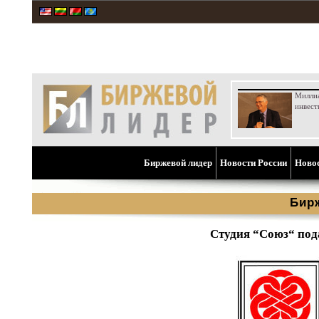
Милли
инвест
Биржевой лидер
Новости России
Ново
Бир
Студия “Союз“ под