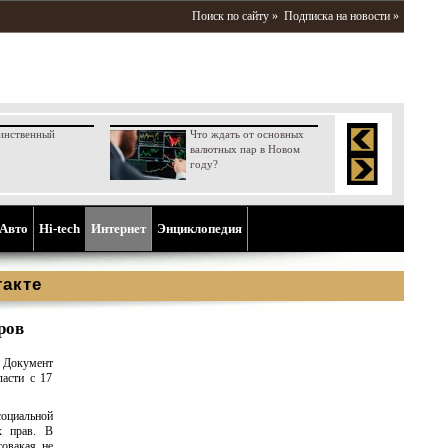
Поиск по сайту »
Подписка на новости »
инственный
Что ждать от основных
валютных пар в Новом
году?
Aвто
Hi-tech
Интернет
Энциклопедия
такте
ров
 Документ
ласти с 17
социальной
х прав. В
совакая не