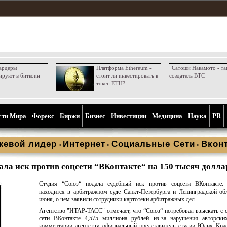
ардеры
Платформа Ethereum -
Сатоши Накамото - та
ируют в биткоин
стоит ли инвестировать в
создатель BTC
токен ETH?
сти Мира
Форекс
Биржи
Бизнес
Инвестиции
Медицина
Наука
PR
жевой лидер
Интернет
Социальные Сети
Вкон
»
»
»
ала иск против соцсети “ВКонтакте“ на 150 тысяч долла
Студия “Союз“ подала судебный иск против соцсети ВКонтакте.
находится в арбитражном суде Санкт-Петербурга и Ленинградской об
июня, о чем заявили сотрудники картотеки арбитражных дел.
Агентство "ИТАР-ТАСС" отмечает, что “Союз“ потребовал взыскать с 
сети ВКонтакте 4,575 миллиона рублей из-за нарушения авторски
комментарии агентству официальный представитель студии Юлия Кра