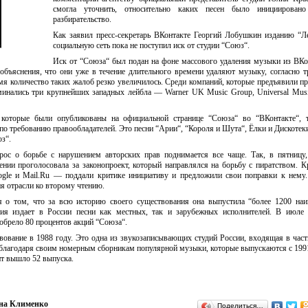
смогла уточнить, относительно каких песен было инициировано
разбирательство.
Как заявил пресс-секретарь ВКонтакте Георгий Лобушкин изданию “Ле
социальную сеть пока не поступил иск от студии “Союз“.
Иск от “Союза“ был подан на фоне массового удаления музыки из ВКо
 объяснения, что они уже в течение длительного времени удаляют музыку, согласно 
мя количество таких жалоб резко увеличилось. Среди компаний, которые предъявили пр
оминались три крупнейших западных лейбла — Warner UK Music Group, Universal Mus
, которые были опубликованы на официальной странице “Союза“ во “ВКонтакте“, т
о требованию правообладателей. Это песни “Арии“, “Короля и Шута“, Ёлки и Дискотек
з“.
рос о борьбе с нарушением авторских прав поднимается все чаще. Так, в пятницу
ении проголосовала за законопроект, который направлялся на борьбу с пиратством. 
gle и Mail.Ru — поддали критике инициативу и предложили свои поправки к нему
я отрасли ко второму чтению.
я о том, что за всю историю своего существования она выпустила “более 1200 на
ия издает в России песни как местных, так и зарубежных исполнителей. В июле 
обрело 80 процентов акций “Союза“.
вование в 1988 году. Это одна из звукозаписывающих студий России, входящая в част
 благодаря своим номерным сборникам популярной музыки, которые выпускаются с 1991
т вышло 52 выпуска.
на Клименко
Поделиться…