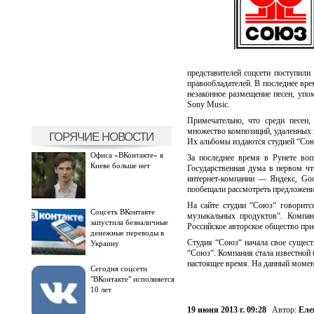
представителей соцсети поступили
правообладателей. В последнее вре
незаконное размещение песен, уп
Sony Music.
Примечательно, что среди песен
множество композиций, удаленных п
ГОРЯЧИЕ НОВОСТИ
Их альбомы издаются студией “Сою
Офиса «ВКонтакте» в
За последнее время в Рунете воп
Киеве больше нет
Государственная дума в первом чт
интернет-компании — Яндекс, Goo
пообещали рассмотреть предложени
На сайте студии “Союз“ говоритс
Соцсеть ВКонтакте
музыкальных продуктов“. Компан
запустила безналичные
Российское авторское общество при
денежные переводы в
Студия “Союз“ начала свое сущест
Украину
“Союз“. Компания стала известной
настоящее время. На данный момен
Сегодня соцсети
"ВКонтакте" исполняется
10 лет
19 июня 2013 г. 09:28
Автор:
Еле