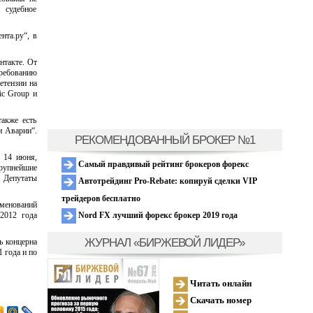
 судебное
нта.ру“, в
нтакте. От
требованию
етензии на
ic Group и
акже есть
и Аварии“.
РЕКОМЕНДОВАННЫЙ БРОКЕР №1
, 14 июня,
Самый правдивый рейтинг брокеров форекс
Крупнейшие
. Депутаты
Автотрейдинг Pro-Rebate: копируй сделки VIP
трейдеров бесплатно
именований
Nord FX лучший форекс брокер 2019 года
2012 года
ЖУРНАЛ «БИРЖЕВОЙ ЛИДЕР»
ь концерна
 года и по
Читать онлайн
Скачать номер