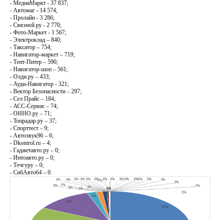
- МедиаМаркт - 37 837;
- Автомаг - 14 574;
- Пролайн - 3 286;
- Связной.ру - 2 770;
- Фото-Маркет - 1 567;
- Электроклад – 840;
- Таксатор – 754;
- Навигатор-маркет – 719;
- Тент-Питер – 590;
- Навигатор-шоп – 561;
- Олди.ру – 433;
- Ауди-Навигатор - 321;
- Вектор Безопасности – 297;
- Сел Прайс – 184;
- АСС-Сервис – 74;
- ОННО.ру – 71;
- Топрадар.ру – 37;
- Спорттест – 9;
- Автозвук96 – 6;
- Dkontrol.ru – 4;
- Гаджетавто.ру – 0;
- Интоавто.ру – 0;
- Течгуру – 0;
- СибАвто64 – 0.