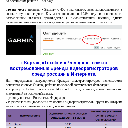
на российском рынке с 1996 года.
Третье место
занимает «Garmin» с 450 участниками, зарегистрированными в
соответствующей группе. Компания основана в 1989 году, и основным ее
направлением является производство GPS-навигационной техники, однако
параллельно она занимается выпуском и других автомобильных гаджетов.
«Supra», «Texet» и «Prestigio» - самые
востребованные бренды видеорегистраторов
среди россиян в Интернете.
Для определения популярности брендов видеорегистраторов используется
поисковая система Яндекс, рейтинг по которой составляется благодаря:
- сервису «Подбор слов» (wordstat.yandex.ru) для определения количества
упоминаний за последний месяц;
- региону поиска – Российская Федерация;
- В рейтинг были добавлены те бренды видеорегистраторов, групп по которым
не нашлось в социальной сети «Одноклассники».