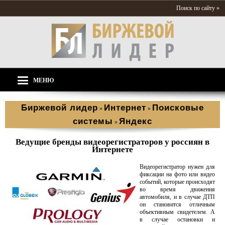
Поиск по сайту »
МЕНЮ
Биржевой лидер
Интернет
Поисковые
»
»
системы
Яндекс
»
Ведущие бренды видеорегистраторов у россиян в
Интернете
Видеорегистратор нужен для
фиксации на фото или видео
событий, которые происходят
во время движения
автомобиля, и в случае ДТП
он становится отличным
объективным свидетелем. А
в случае остановки и