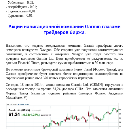
- Узбекистан - 0,02;
- Азербайджан - 0,01;
- Таджикистан - 0,01;
- Туркмения - 0,01.
Акции навигационной компании Garmin глазами
трейдеров биржи.
Напомним, что недавно американская компания Garmin приобрела своего
немецкого конкурента Navigon. Обе стороны уже подписали соответствующее
соглашение, в соответствии с которыми Navigon уже будет работать как
дочерняя компания Garmin Ltd. Цена приобретения не раскрывается, но, по
данным Financial Times, речь идет о сумме приблизительно в 50 млн. евро.
По мнению аналитиков брокерской компании Forex Trend (Форекс Тренд), для
Garmin приобретение будет означать более плодотворное взаимодействие на
европейском рынке из-за 370 новых европейских партнеров.
Сегодня, 18 июня 2014г., акции компании Garmin Ltd. (GRMN) торгуются в
восходящем тренде на уровне 61,24 доллара США. Это отмечают аналитики
Форекс Тренд (является лидером рейтинга брокеров Форекс Академии
Masterforex-V):