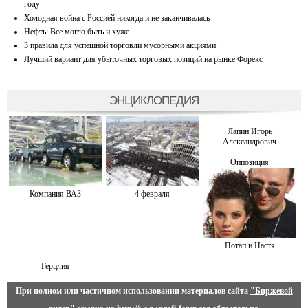
году
Холодная война с Россией никогда и не заканчивалась
Нефть: Все могло быть и хуже…
3 правила для успешной торговли мусорными акциями
Лучший вариант для убыточных торговых позиций на рынке Форекс
ЭНЦИКЛОПЕДИЯ
Лапин Игорь
Александрович
Оппозиция
Компания ВАЗ
4 февраля
Потап и Настя
Герцлия
При полном или частичном использовании материалов сайта
"Биржевой