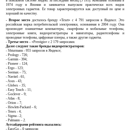
в поисковой системе Яндекс за последний месяц (5 195). Компания основана в
1974 году в Японии и занимается выпуском практически всех видов
электронных гаджетов. Ее товар характеризируется как доступный по цене и
хороший по качеству.
- Второе место
досталось бренду «Texet» с 4 791 запросом в Яндексе. Это
российская марка потребительской электроники, основанная в 2004 году. Она
производит планшетные компьютеры, смартфоны и мобильные телефоны,
электронные книги, видеорегистраторы и навигаторы, радиотелефоны и
проводные телефоны, цифровые плееры, а также другие гаджеты.
- Третье место
– «Prestigio» с 2 179 запросами.
Далее следуют такие бренды видеорегистраторов:
- Shturmann - 955 запросов в Яндексе;
- Prology - 726;
- Garmin - 394;
- Pioneer – 124;
- Ergo - 123;
- Seemax – 75;
- Navitel - 61;
- Asus - 43;
- Globex – 35;
- Easy Touch – 11;
- Goclever – 9;
- Atlas - 8;
- Orion – 7;
- Hewlett-Packard – 6;
- Tenex - 4;
- Sigma - 2;
- Palmann – 2.
Аутсайдерами рейтинга оказались:
- EasyGo – 0 запросов;