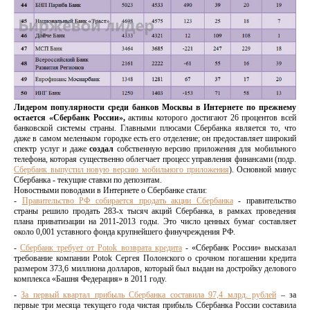
Лидером популярности среди банков Москвы в Интернете по прежнему
остается «Сбербанк России»,
активы которого достигают 26 процентов всей
банковской системы страны. Главными плюсами Сбербанка является то, что
даже в самом меленьком городке есть его отделение; он предоставляет широкий
спектр услуг и даже
создал
собственную версию приложения для мобильного
телефона, которая существенно облегчает процесс управления финансами (подр.
Сбербанк выпустил новую версию мобильного приложения
). Основной минус
Сбербанка - текущие ставки по депозитам.
Новостными поводами в Интернете о Сбербанке стали:
-
Правительство РФ собирается продать акции Сбербанка
- правительство
страны решило продать 283-х тысяч акций Сбербанка, в рамках проведения
плана приватизации на 2011-2013 годы. Это число ценных бумаг составляет
около 0,001 уставного фонда крупнейшего финучреждения РФ.
-
Сбербанк требует от Potok возврата кредита
- «Сбербанк России» высказал
требование компании Potok Сергея Полонского о срочном погашении кредита
размером 373,6 миллиона долларов, который был выдан на достройку делового
комплекса «Башня Федерация» в 2011 году.
-
За первый квартал прибыль Сбербанка составила 97,4 млрд. рублей
– за
первые три месяца текущего года чистая прибыль Сбербанка России составила