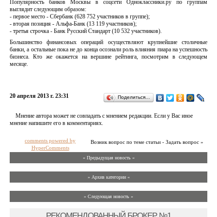
Популярность банков Москвы в соцсети Одноклассники.ру по группам
выглядит следующим образом:
- первое место - Сбербанк (628 752 участников в группе);
- вторая позиция - Альфа-Банк (13 119 участников);
- третья строчка - Банк Русский Стандарт (10 532 участников).
Большинство финансовых операций осуществляют крупнейшие столичные
банки, а остальные пока не до конца осознали роль влияния пиара на успешность
бизнеса. Кто же окажется на вершине рейтинга, посмотрим в следующем
месяце.
20 апреля 2013 г. 23:31
Поделиться…
Мнение автора может не совпадать с мнением редакции. Если у Вас иное
мнение напишите его в комментариях.
comments powered by
Возник вопрос по теме статьи - Задать вопрос »
HyperComments
« Предыдущая новость «
» Архив категории «
» Следующая новость »
РЕКОМЕНДОВАННЫЙ БРОКЕР №1