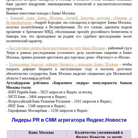
банк уделяет внедрению инновационных технологий и высокотехнологичных
продуктов.
Важные новостные поводы о Банке Москвы:
-
Бывший глава Банка Москвы Андрей Бородин получил убежище в
Великобритании
–Андрей Бородин, екс-совладелец и президент Банка Москвы,
получил политубежище в Великобритании. По его словам, адвокаты подали
прошение в британское МВД, обосновывая просьбу российского бизнесмена и
банкира тем, что проведенное на родине его судебное преследование носит
политический характер.
-
Два торговых центра были арестованы по делу банка Москвы
- районный суд в
Твери в рамках расследования уголовного дела, касательно хищения в Банке
Москвы, принял решение арестовать два торговых дома: «Наутилус» и «Весна».
-
Подмосковье покроет дефицит бюджета с помощью Банка Москвы
- чтобы
покрыть дефицит бюджета в наступающем году и погасить долговые
обязательства государства, Банк Москвы выделит специально для Московской
области 3 миллиарда рублей.
Аутсайдерами рейтинга «Биржевого лидера» популярности банков
Москвы стали:
- БНП Париба Банк – 5023 запросов в Яндекс за месяц;
- МСП Банк – 3464 запросов в Яндекс;
- Всероссийский Банк Развития Регионов – 2161 запросов в Яндекс;
- ИНГ Банк – 1348 запросов в Яндекс;
- Еврофинанс Моснарбанк – 1250 запросов в Яндекс.
Лидеры
PR
в СМИ агрегатора Яндекс.Новости