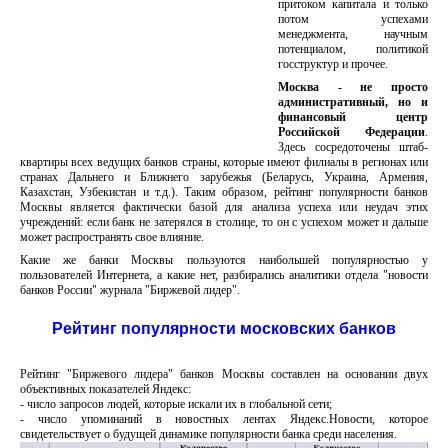
притоком капитала и только
потом успехами
менеджмента, научным
потенциалом, политикой
госструктур и прочее.
Москва - не просто
административный, но и
финансовый центр
Российской Федерации
.
Здесь сосредоточены штаб-
квартиры всех ведущих банков страны, которые имеют филиалы в регионах или
странах Дальнего и Ближнего зарубежья (Беларусь, Украина, Армения,
Казахстан, Узбекистан и т.д.). Таким образом, рейтинг популярности банков
Москвы является фактически базой для анализа успеха или неудач этих
учреждений: если банк не затерялся в столице, то он с успехом может и дальше
может распространять свое влияние.
Какие же банки Москвы пользуются наибольшей популярностью у
пользователей Интернета, а какие нет, разбирались аналитики отдела "новости
банков России" журнала "Биржевой лидер".
Рейтинг популярности московских банков
Рейтинг "Биржевого лидера" банков Москвы составлен на основании двух
объективных показателей Яндекс:
- число запросов людей, которые искали их в глобальной сети;
- число упоминаний в новостных лентах Яндекс.Новости, которое
свидетельствует о будущей динамике популярности банка среди населения.