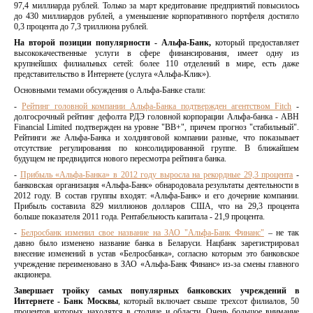
97,4 миллиарда рублей. Только за март кредитование предприятий повысилось
до 430 миллиардов рублей, а уменьшение корпоративного портфеля достигло
0,3 процента до 7,3 триллиона рублей.
На второй позиции популярности - Альфа-Банк,
который предоставляет
высококачественные услуги в сфере финансирования, имеет одну из
крупнейших филиальных сетей: более 110 отделений в мире, есть даже
представительство в Интернете (услуга «Альфа-Клик»).
Основными темами обсуждения о Альфа-Банке стали:
-
Рейтинг головной компании Альфа-Банка подтвержден агентством Fitch
-
долгосрочный рейтинг дефолта РДЭ головной корпорации Альфа-банка - ABH
Financial Limited подтвержден на уровне "BB+", причем прогноз "стабильный".
Рейтинги же Альфа-Банка и холдинговой компании разные, что показывает
отсутствие регулирования по консолидированной группе. В ближайшем
будущем не предвидится нового пересмотра рейтинга банка.
-
Прибыль «Альфа-Банка» в 2012 году выросла на рекордные 29,3 процента
-
банковская организация «Альфа-Банк» обнародовала результаты деятельности в
2012 году. В состав группы входят: «Альфа-Банк» и его дочерние компании.
Прибыль составила 829 миллионов долларов США, что на 29,3 процента
больше показателя 2011 года. Рентабельность капитала - 21,9 процента.
-
Белросбанк изменил свое название на ЗАО "Альфа-Банк Финанс"
– не так
давно было изменено название банка в Беларуси. Нацбанк зарегистрировал
внесение изменений в устав «Белросбанка», согласно которым это банковское
учреждение переименовано в ЗАО «Альфа-Банк Финанс» из-за смены главного
акционера.
Завершает тройку самых популярных банковских учреждений в
Интернете - Банк Москвы
, который включает свыше трехсот филиалов, 50
процентов которых находятся в столице и области. Очень большое внимание