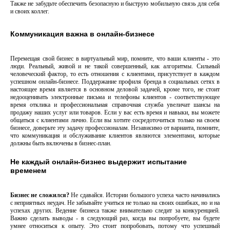
Также не забудьте обеспечить безопасную и быструю мобильную связь для себя
и своих коллег.
Коммуникация важна в онлайн-бизнесе
Перемещая свой бизнес в виртуальный мир, помните, что ваши клиенты - это
люди. Реальный, живой и не такой совершенный, как алгоритмы. Сильный
человеческий фактор, то есть отношения с клиентами, присутствует в каждом
успешном онлайн-бизнесе. Поддержание профиля бренда в социальных сетях в
настоящее время является в основном деловой задачей, кроме того, не стоит
недооценивать электронные письма и телефоны клиентов - соответствующее
время отклика и профессиональная справочная служба увеличат шансы на
продажу наших услуг или товаров. Если у вас есть время и навыки, вы можете
общаться с клиентами лично. Если вы хотите сосредоточиться только на своем
бизнесе, доверьте эту задачу профессионалам. Независимо от варианта, помните,
что коммуникация и обслуживание клиентов являются элементами, которые
должны быть включены в бизнес-план.
Не каждый онлайн-бизнес выдержит испытание
временем
Бизнес не сложился?
Не сдавайся. Истории большого успеха часто начинались
с неприятных неудач. Не забывайте учиться не только на своих ошибках, но и на
успехах других. Ведение бизнеса также внимательно следит за конкуренцией.
Важно сделать выводы - в следующий раз, когда вы попробуете, вы будете
умнее относиться к опыту. Это стоит попробовать, потому что успешный