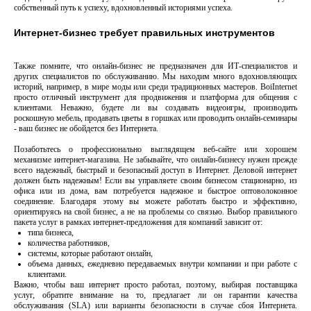
собственный путь к успеху, вдохновленный историями успеха.
Интернет-бизнес требует правильных инструментов
Также помните, что онлайн-бизнес не предназначен для ИТ-специалистов и
других специалистов по обслуживанию. Мы находим много вдохновляющих
историй, например, в мире моды или среди традиционных мастеров. BoiInternet
просто отличный инструмент для продвижения и платформа для общения с
клиентами. Неважно, будете ли вы создавать видеоигры, производить
роскошную мебель, продавать цветы в горшках или проводить онлайн-семинары
- ваш бизнес не обойдется без Интернета.
Позаботьтесь о профессионально выглядящем веб-сайте или хорошем
механизме интернет-магазина. Не забывайте, что онлайн-бизнесу нужен прежде
всего надежный, быстрый и безопасный доступ в Интернет. Деловой интернет
должен быть надежным! Если вы управляете своим бизнесом стационарно, из
офиса или из дома, вам потребуется надежное и быстрое оптоволоконное
соединение. Благодаря этому вы можете работать быстро и эффективно,
ориентируясь на свой бизнес, а не на проблемы со связью. Выбор правильного
пакета услуг в рамках интернет-предложения для компаний зависит от:
типа бизнеса,
количества работников,
системы, которые работают онлайн,
объема данных, ежедневно передаваемых внутри компании и при работе с
клиентами.
Важно, чтобы ваш интернет просто работал, поэтому, выбирая поставщика
услуг, обратите внимание на то, предлагает ли он гарантии качества
обслуживания (SLA) или варианты безопасности в случае сбоя Интернета.