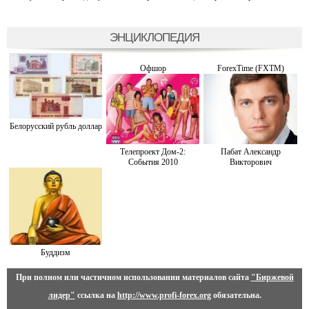
ЭНЦИКЛОПЕДИЯ
Офшор
ForexTime (FXTM)
Белорусский рубль доллар
Телепроект Дом-2:
Пабат Александр
События 2010
Викторович
Буддизм
При полном или частичном использовании материалов сайта
"Биржевой
лидер"
ссылка на
http://www.profi-forex.org
обязательна.