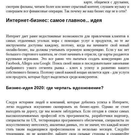
карте, общаемся с друзьями,
смотрим фильмы, читаем более или менее серьезный контент, слушаем музыку и
совершаем все финансовые операции. Так почему же ваш бизнес еще не в сети?
Интернет-бизнес: самое главное... идея
Интернет дает ранее недостижимые возможности для привлечения клиентов в
самых отдаленных уголках мира с помощью услуг и продуктов, но те же
инструменты доступны каждому, поэтому, когда вы начинаете свой новый
онлайн-бизнес, вы должны учитывать огромную конкуренцию. Если у вас нет
большого стартового капитала, не стоит начинать в отрасли, где карты раздаются
крупными игроками. Это все равно что пытаться создать конкуренцию для
Facebook, Allegro или Google. Поиск своей ниши и последовательное завоевание
выбранного узкого сегмента рынка - ключ к успеху и развитию вашего
собственного бизнеса. Поэтому самой важной вещью является идея - для услуги
или продукта, которые будут выделяться среди конкурентов.
Бизнес-идея 2020: где черпать вдохновение?
Следуя историям людей и компаний, которые добились успеха в Интернете,
легко поддаться искушению скопировать их бизнес-идею. Однако не стоит
выходить на дорогу, где мы можем заблудиться. Если сегодня в списке самых
высокооплачиваемых профессий есть программисты, разработчики видеоигр,
специалисты по UX, тестировщики программного обеспечения, специалисты по
искусственному интеллекту, аналитики данных, это не значит, что каждый может
стать таким выдающимся профессионалом за несколько месяцев. Следуйте
тенденциям, но не копируйте, найдите свои сильные стороны и спланируйте