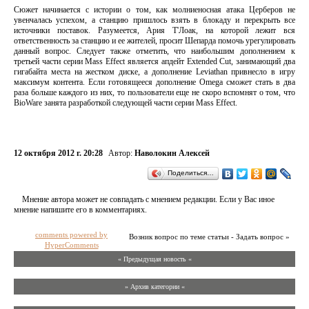
Сюжет начинается с истории о том, как молниеносная атака Церберов не
увенчалась успехом, а станцию пришлось взять в блокаду и перекрыть все
источники поставок. Разумеется, Ария Т'Лоак, на которой лежит вся
ответственность за станцию и ее жителей, просит Шепарда помочь урегулировать
данный вопрос. Следует также отметить, что наибольшим дополнением к
третьей части серии Mass Effect является апдейт Extended Cut, занимающий два
гигабайта места на жестком диске, а дополнение Leviathan привнесло в игру
максимум контента. Если готовящееся дополнение Omega сможет стать в два
раза больше каждого из них, то пользователи еще не скоро вспомнят о том, что
BioWare занята разработкой следующей части серии Mass Effect.
12 октября 2012 г. 20:28
Автор:
Наволокин Алексей
Поделиться…
Мнение автора может не совпадать с мнением редакции. Если у Вас иное
мнение напишите его в комментариях.
comments powered by
Возник вопрос по теме статьи - Задать вопрос »
HyperComments
« Предыдущая новость «
» Архив категории «