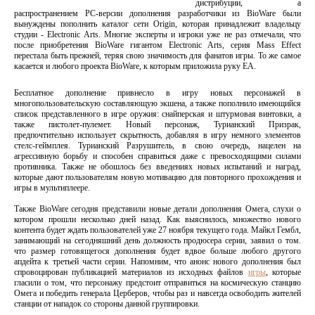
дистрибуции, а
распространением РС-версии дополнения разработчики из BioWare были
вынуждены пополнить каталог сети Origin, которая принадлежит владельцу
студии - Electronic Arts. Многие эксперты и игроки уже не раз отмечали, что
после приобретения BioWare гигантом Electronic Arts, серия Mass Effect
перестала быть прежней, теряя свою значимость для фанатов игры. То же самое
касается и любого проекта BioWare, к которым приложила руку ЕА.
Бесплатное дополнение привнесло в игру новых персонажей в
многопользовательскую составляющую экшена, а также пополнило имеющийся
список представленного в игре оружия: снайперская и штурмовая винтовки, а
также пистолет-пулемет. Новый персонаж, Турианский Призрак,
предпочтительно использует скрытность, добавляя в игру немного элементов
стелс-геймплея. Турианский Разрушитель, в свою очередь, нацелен на
агрессивную борьбу и способен справиться даже с превосходящими силами
противника. Также не обошлось без введениях новых испытаний и наград,
которые дают пользователям новую мотивацию для повторного прохождения и
игры в мультиплеере.
Также BioWare сегодня представили новые детали дополнения Омега, слухи о
котором прошли несколько дней назад. Как выяснилось, множество нового
контента будет ждать пользователей уже 27 ноября текущего года. Майкл Гембл,
занимающий на сегодняшний день должность продюсера серии, заявил о том.
что размер готовящегося дополнения будет вдвое больше любого другого
апдейта к третьей части серии. Напомним, что анонс нового дополнения был
спровоцирован публикацией материалов из исходных файлов
игры
, которые
гласили о том, что персонажу предстоит отправиться на космическую станцию
Омега и победить генерала Церберов, чтобы раз и навсегда освободить жителей
станции от нападок со стороны данной группировки.