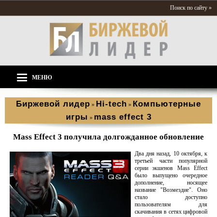
Поиск по сайту »
МЕНЮ
Биржевой лидер
Hi-tech
Компьютерные
»
»
игры
mass effect 3
»
Mass Effect 3 получила долгожданное обновление
Два дня назад, 10 октября, к
третьей части популярной
серии экшенов Mass Effect
было выпущено очередное
дополнение, носящее
название "Возмездие". Оно
стало доступно
пользователям для
скачивания в сетях цифровой