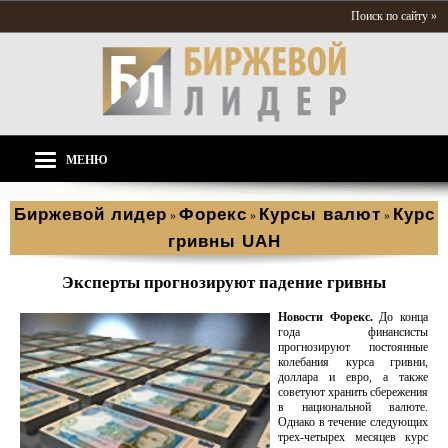
Поиск по сайту »
МЕНЮ
Биржевой лидер
Форекс
Курсы валют
Курс
»
»
»
гривны UAH
Эксперты прогнозируют падение гривны
Новости Форекс.
До конца
года финансисты
прогнозируют постоянные
колебания курса гривни,
доллара и евро, а также
советуют хранить сбережения
в национальной валюте.
Однако в течение следующих
трех-четырех месяцев курс