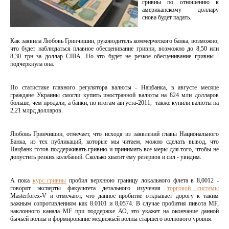
гривны по отношению к
американскому доллару
снова будет падать.
Как заявила Любовь Гринчишин, руководитель коммерческого банка, возможно,
что будет наблюдаться плавное обесценивание гривни, возможно до 8,50 или
8,30 грн за доллар США. Но это будет не резкое обесценивание гривны -
подчеркнула она.
По статистике главного регулятора валюты - Нацбанка, в августе месяце
граждане Украины смогли купить иностранной валюты на 824 млн долларов
больше, чем продали, а банки, по итогам августа-2011, также купили валюты на
2,21 млрд долларов.
Любовь Гринчишин, отмечает, что исходя из заявлений главы Национального
Банка, из тех публикаций, которые мы читаем, можно сделать вывод, что
Нацбанк готов поддерживать гривню и принимать все меры для того, чтобы не
допустить резких колебаний. Сколько хватит ему резервов и сил - увидим.
А пока
курс гривны
пробил верхнюю границу локального флета в 8,0012 -
говорят эксперты факультета детального изучения
торговой системы
Masterforex-V и отмечают, что данное пробитие открывает дорогу к таким
важным сопротивлениям как 8.0101 и 8,0574. В случае пробития пивота MF,
наклонного канала MF при поддержке АО, это укажет на окончание данной
бычьей волны и формирование медвежьей волны старшего волнового уровня.