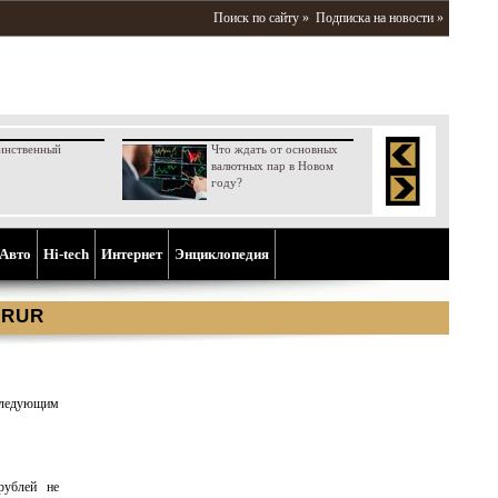
Поиск по сайту »
Подписка на новости »
инственный
Что ждать от основных
валютных пар в Новом
году?
Aвто
Hi-tech
Интернет
Энциклопедия
 RUR
следующим
рублей не