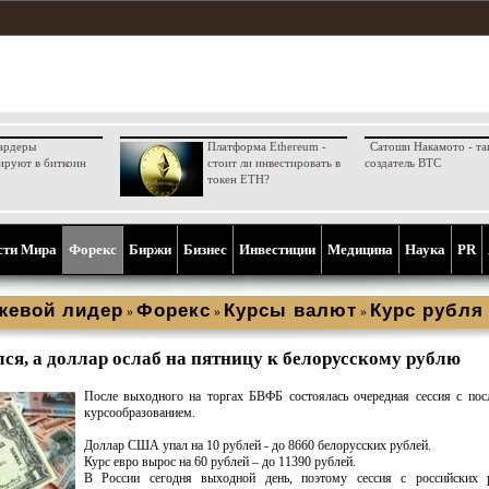
ардеры
Платформа Ethereum -
Сатоши Накамото - та
ируют в биткоин
стоит ли инвестировать в
создатель BTC
токен ETH?
сти Мира
Форекс
Биржи
Бизнес
Инвестиции
Медицина
Наука
PR
жевой лидер
Форекс
Курсы валют
Курс рубля
»
»
»
ся, а доллар ослаб на пятницу к белорусскому рублю
После выходного на торгах БВФБ состоялась очередная сессия с по
курсообразованием.
Доллар США упал на 10 рублей - до 8660 белорусских рублей.
Курс евро вырос на 60 рублей – до 11390 рублей.
В России сегодня выходной день, поэтому сессия с российских 