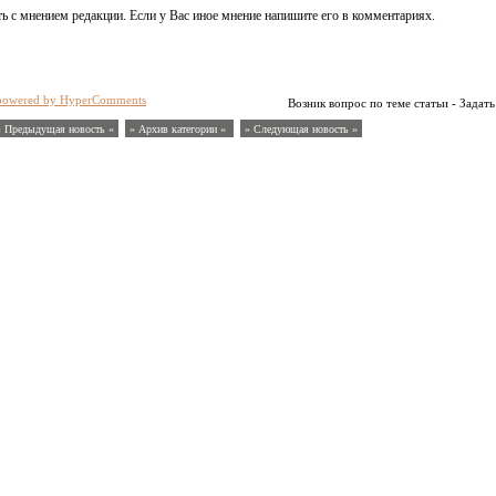
ь с мнением редакции. Если у Вас иное мнение напишите его в комментариях.
powered by HyperComments
Возник вопрос по теме статьи - Задать
« Предыдущая новость «
» Архив категории «
» Следующая новость »