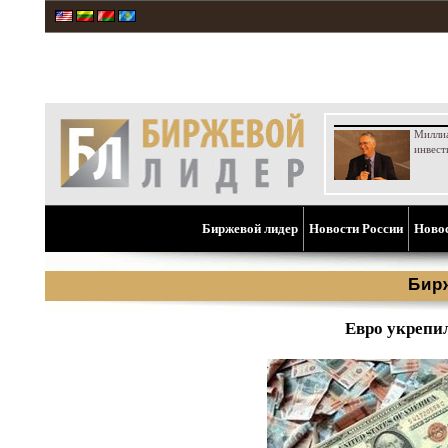
Милли
инвест
Биржевой лидер
Новости России
Ново
Бир
Евро укрепил