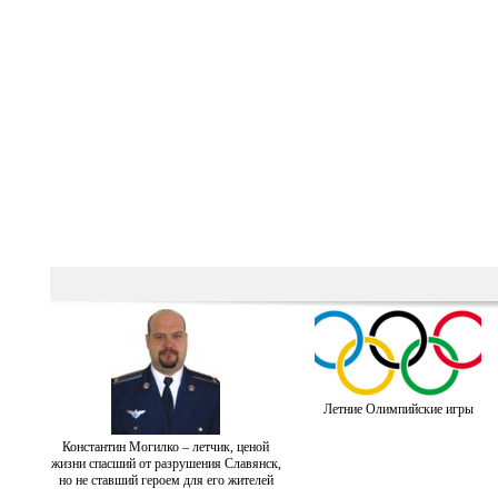
Летние Олимпийские игры
Константин Могилко – летчик, ценой
жизни спасший от разрушения Славянск,
но не ставший героем для его жителей