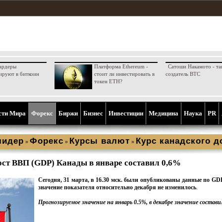
ардеры
Платформа Ethereum -
Сатоши Накамото - та
ируют в биткоин
стоит ли инвестировать в
создатель BTC
токен ETH?
сти Мира
Форекс
Биржи
Бизнес
Инвестиции
Медицина
Наука
PR
лидер
Форекс
Курсы валют
Курс канадского 
»
»
»
ст ВВП (GDP) Канады в январе составил 0,6%
Cегодня, 31 марта, в 16.30 мск. были опубликованы данные по GD
значение показателя относительно декабря не изменилось
.
Прогнозируемое значение на январь 0.5%, в декабре значение состави