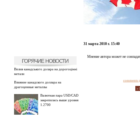
31 марта 2010 г. 15:40
Мнение автора может не совпадат
ГОРЯЧИЕ НОВОСТИ
Вплив канадського долара на дорогоцінні
метали
comments 
Влияние канадского доллара на
драгоценные металлы
« 
Валютная пара USD/CAD
закрепилась выше уровня
1.2700