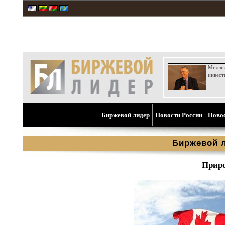
Милли
инвест
Биржевой лидер
Новости России
Ново
Биржевой 
Приро