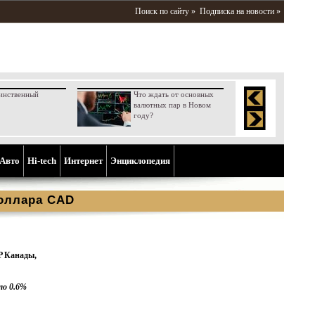
Поиск по сайту »
Подписка на новости »
инственный
Что ждать от основных
валютных пар в Новом
году?
Aвто
Hi-tech
Интернет
Энциклопедия
доллара CAD
P Канады,
ло 0.6%