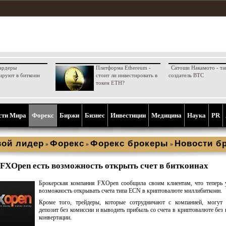
ардеры
Платформа Ethereum -
Сатоши Накамото - та
ируют в биткоин
стоит ли инвестировать в
создатель BTC
токен ETH?
сти Мира
Форекс
Биржи
Бизнес
Инвестиции
Медицина
Наука
PR
ой лидер
Форекс
Форекс брокеры
Новости б
»
»
»
 FXOpen есть возможность открыть счет в биткоинах
Брокерская компания FXOpen сообщила своим клиентам, что теперь 
возможность открывать счета типа ECN в криптовалюте миллибиткоин.
Кроме того, трейдеры, которые сотрудничают с компанией, могут 
депозит без комиссии и выводить прибыль со счета в криптовалюте без 
конвертации.