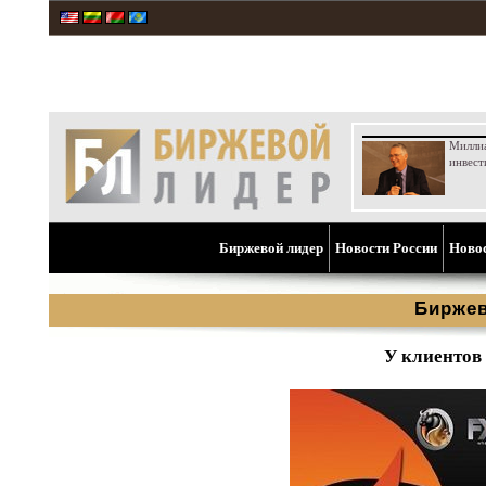
Милли
инвест
Биржевой лидер
Новости России
Ново
Биржев
У клиентов