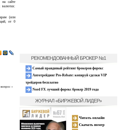
 на сайте
 валютах:
арам (или
щий, от 0
РЕКОМЕНДОВАННЫЙ БРОКЕР №1
Самый правдивый рейтинг брокеров форекс
Автотрейдинг Pro-Rebate: копируй сделки VIP
трейдеров бесплатно
 вопрос »
Nord FX лучший форекс брокер 2019 года
ЖУРНАЛ «БИРЖЕВОЙ ЛИДЕР»
Читать онлайн
Скачать номер