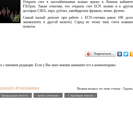
Открыть счет в миллибиткоинах можно прямо в Личном кабинете
FXOpen. Также отметим, что открыть счет ECN можно и в других
долларах США, евро, рублях, швейцарских франках, иенах, фунтах.
Самый малый депозит при работе с ECN-счетами равен 100 долл
эквиваленту в другой валюте). Спред по этому типу счета плаваю
пунктов.
Поделиться…
ь с мнением редакции. Если у Вас иное мнение напишите его в комментариях.
powered by HyperComments
Возник вопрос по теме статьи - Задать
« Предыдущая новость «
» Архив категории «
» Следующая новость »