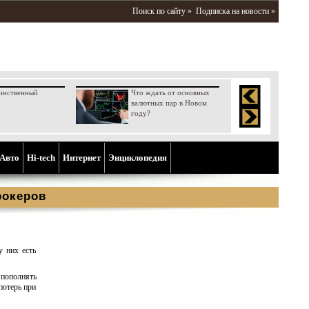
Поиск по сайту »
Подписка на новости »
инственный
Что ждать от основных
валютных пар в Новом
году?
Aвто
Hi-tech
Интернет
Энциклопедия
рокеров
у них есть
пополнять
потерь при