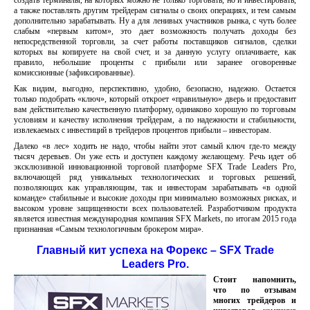
создать терминалы, на которых можно не только торговать, но и инвестировать,
а также поставлять другим трейдерам сигналы о своих операциях, и тем самым
дополнительно зарабатывать. Ну а для ленивых участников рынка, с чуть более
слабым «первым китом», это дает возможность получать доходы без
непосредственной торговли, за счет работы поставщиков сигналов, сделки
которых вы копируете на свой счет, и за данную услугу оплачиваете, как
правило, небольшие проценты с прибыли или заранее оговоренные
комиссионные (зафиксированные).
Как видим, выгодно, перспективно, удобно, безопасно, надежно. Остается
только подобрать «ключ», который откроет «правильную» дверь и предоставит
вам действительно качественную платформу, одинаково хорошую по торговым
условиям и качеству исполнения трейдерам, а по надежности и стабильности,
извлекаемых с инвестиций в трейдеров процентов прибыли – инвесторам.
Далеко «в лес» ходить не надо, чтобы найти этот самый ключ где-то между
тысяч деревьев. Он уже есть и доступен каждому желающему. Речь идет об
эксклюзивной инновационной торговой платформе SFX Trade Leaders Pro,
включающей ряд уникальных технологических и торговых решений,
позволяющих как управляющим, так и инвесторам зарабатывать «в одной
команде» стабильные и высокие доходы при минимально возможных рисках, и
высоком уровне защищенности всех пользователей. Разработчиком продукта
является известная международная компания SFX Markets, по итогам 2015 года
признанная «Самым технологичным брокером мира».
Главный кит успеха на Форекс – SFX Trade
Leaders Pro.
Стоит напомнить,
что по отзывам
многих трейдеров и