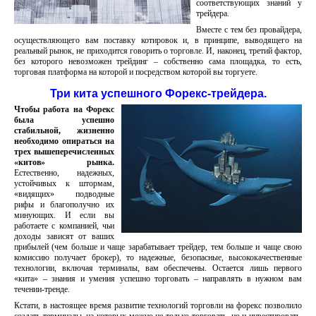
соответствующих знаний у
трейдера.
Вместе с тем без провайдера,
осуществляющего вам поставку котировок и, в принципе, выводящего на
реальный рынок, не приходится говорить о торговле. И, наконец, третий фактор,
без которого невозможен трейдинг – собственно сама площадка, то есть,
торговая платформа на которой и посредством которой вы торгуете.
Три кита успешного Форекс-трейдера.
Чтобы работа на Форекс
была успешно
стабильной, жизненно
необходимо опираться на
трех вышеперечисленных
«китов» рынка.
Естественно, надежных,
устойчивых к штормам,
«видящих» подводные
рифы и благополучно их
минующих. И если вы
работаете с компанией, чьи
доходы зависят от ваших
прибылей (чем больше и чаще зарабатывает трейдер, тем больше и чаще свою
комиссию получает брокер), то надежные, безопасные, высококачественные
технологии, включая терминалы, вам обеспечены. Остается лишь первого
«кита» – знания и умения успешно торговать – направлять в нужном вам
течении-тренде.
Кстати, в настоящее время развитие технологий торговли на форекс позволило