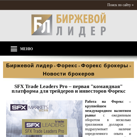
Поиск по сайту »
МЕНЮ
Биржевой лидер
Форекс
Форекс брокеры
»
»
»
Новости брокеров
SFX Trade Leaders Pro – первая "командная"
платформа для трейдеров и инвесторов Форекс
Работа на Форекс –
крупнейшем
международном валютном
рынке
с ежедневным
оборотом в несколько
триллионов долларов –
подразумевает наличие
определенного опыта и