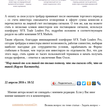
А оплату за свои услуги трейдер принимает после окончания торгового периода
– со счета инвестора списывается оговоренная в оферте сумма комиссии и
перечисляется на лицевой счет поставщика сигналов. О том же, как вы можете
стать в несколько кликов инвестором или поставщиком сигналов, используя
платформу SFX Trade Leaders Pro, подробно изложено в соответствующем
разделе на сайте компании SFX Markets.
Таким образом, благодаря инновационной платформе SFX Trade Leaders Pro,
сегодня трейдеры и инвесторы имеют возможность, работая совместно, выбирая
наиболее выгодные для сотрудничества условия, зарабатывать на Форекс
стабильно и больше, чем торгуя или инвестирую по отдельности. Все, что для
этого надо, стать одним из тысяч пользователей терминала и начать получать
плоды профитов, – отметил в заключение Янис Озолс.
°Мир такой-то или такой-то только потому, что мы сказали себе, что он
такой (Карлос Кастанеда).
22 апреля 2016 г. 10:52
Поделиться…
Мнение автора может не совпадать с мнением редакции. Если у Вас иное
мнение напишите его в комментариях.
comments powered by
Возник вопрос по теме статьи - Задать вопрос »