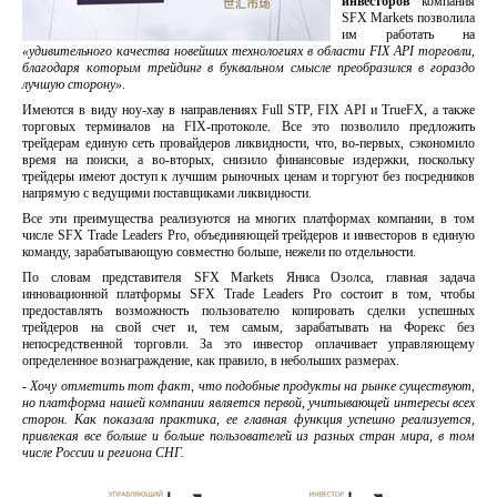
инвесторов
компания
SFX Markets позволила
им работать на
«удивительного качества новейших технологиях в области FIX API торговли,
благодаря которым трейдинг в буквальном смысле преобразился в гораздо
лучшую сторону»
.
Имеются в виду ноу-хау в направлениях Full STP, FIX API и TrueFX, а также
торговых терминалов на FIX-протоколе. Все это позволило предложить
трейдерам единую сеть провайдеров ликвидности, что, во-первых, сэкономило
время на поиски, а во-вторых, снизило финансовые издержки, поскольку
трейдеры имеют доступ к лучшим рыночных ценам и торгуют без посредников
напрямую с ведущими поставщиками ликвидности.
Все эти преимущества реализуются на многих платформах компании, в том
числе
SFX Trade Leaders Pro
, объединяющей трейдеров и инвесторов в единую
команду, зарабатывающую совместно больше, нежели по отдельности.
По словам представителя SFX Markets Яниса Озолса, главная задача
инновационной платформы SFX Trade Leaders Pro состоит в том, чтобы
предоставлять возможность пользователю копировать сделки успешных
трейдеров на свой счет и, тем самым, зарабатывать на Форекс без
непосредственной торговли. За это инвестор оплачивает управляющему
определенное вознаграждение, как правило, в небольших размерах.
-
Хочу отметить тот факт, что подобные продукты на рынке существуют,
но платформа нашей компании является первой, учитывающей интересы всех
сторон. Как показала практика, ее главная функция успешно реализуется,
привлекая все больше и больше пользователей из разных стран мира, в том
числе России и региона СНГ.