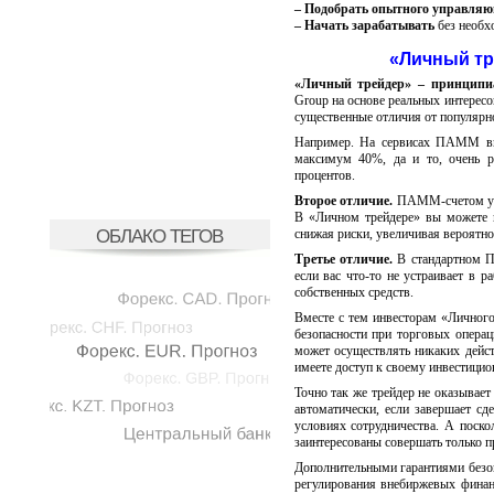
– Подобрать опытного управляю
– Начать зарабатывать
без необх
«Личный тр
«Личный трейдер» – принципиа
Group на основе реальных интересо
существенные отличия от популяр
Например. На сервисах ПАММ вы 
максимум 40%, да и то, очень р
процентов.
Второе отличие.
ПАММ-счетом упра
В «Личном трейдере» вы можете в
ОБЛАКО ТЕГОВ
снижая риски, увеличивая вероятно
Третье отличие.
В стандартном ПА
если вас что-то не устраивает в 
собственных средств.
Вместе с тем инвесторам «Личног
безопасности при торговых опера
может осуществлять никаких дейст
имеете доступ к своему инвестицион
Точно так же трейдер не оказывает
автоматически, если завершает сд
условиях сотрудничества. А поск
заинтересованы совершать только п
Дополнительными гарантиями безо
регулирования внебиржевых финан