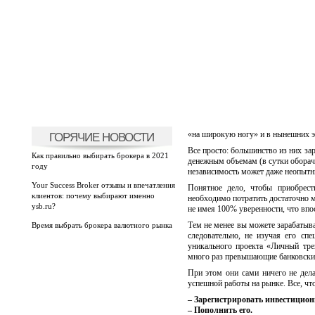
«на широкую ногу» и в нынешних э
ГОРЯЧИЕ НОВОСТИ
Все просто: большинство из них з
Как правильно выбирать брокера в 2021
денежным объемам (в сутки оборач
году
независимость может даже неопытны
Your Success Broker отзывы и впечатления
Понятное дело, чтобы приобрес
клиентов: почему выбирают именно
необходимо потратить достаточно 
ysb.ru?
не имея 100% уверенности, что впо
Тем не менее вы можете зарабатыва
Время выбрать брокера валютного рынка
следовательно, не изучая его сп
уникального проекта «Личный тре
много раз превышающие банковские
При этом они сами ничего не де
успешной работы на рынке. Все, чт
– Зарегистрировать инвестицион
– Пополнить его.