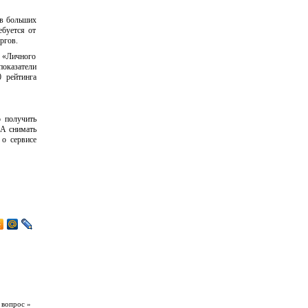
 в больших
ебуется от
ргов.
 «Личного
показатели
 рейтинга
 получить
 А снимать
о сервисе
 вопрос »