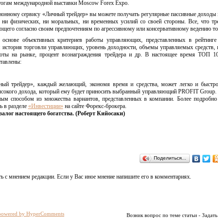
тогам международной выставки Moscow Forex Expo.
ионному сервису «Личный трейдер» вы можете получать регулярные пассивные доходы
 ни физических, ни моральных, ни временных усилий со своей стороны. Все, что тр
яющего согласно своим предпочтениям по агрессивному или консервативному ведению то
основе объективных критериев работы управляющих, представленных в рейтинге
я история торговли управляющих, уровень доходности, объемы управляемых средств, 
боты на рынке, процент вознаграждения трейдера и др. В настоящее время ТОП 10
тавлены:
ный трейдер», каждый желающий, экономя время и средства, может легко и быстро
ысокого дохода, который ему будет приносить выбранный управляющий PROFIT Group.
м способом из множества вариантов, представленных в компании. Более подробно 
ь в разделе
«Инвестиции»
на сайте Форекс-брокера.
алог настоящего богатства. (Роберт Кийосаки)
Поделиться…
ь с мнением редакции. Если у Вас иное мнение напишите его в комментариях.
powered by HyperComments
Возник вопрос по теме статьи - Задать