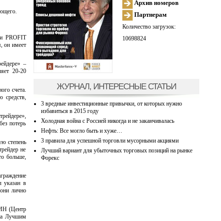
Архив номеров
яющего.
Партнерам
Количество загрузок:
ми PROFIT
10698824
, он имеет
ейдере» –
яет 20-20
ЖУРНАЛ, ИНТЕРЕСНЫЕ СТАТЬИ
ого счета.
ю средств,
3 вредные инвестиционные привычки, от которых нужно
избавиться в 2015 году
трейдере»,
Холодная война с Россией никогда и не заканчивалась
без потерь
Нефть: Все могло быть и хуже…
3 правила для успешной торговли мусорными акциями
ую степень
трейдер не
Лучший вариант для убыточных торговых позиций на рынке
то больше,
Форекс
аграждение
л указан в
 они лично
ФИН (Центр
ана Лучшим