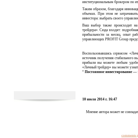
институциональным брокером по и
Таким образом, благодаря инновац
объемах. При этом не затрачивать
инвестора: выбрать своего управл
Ваш выбор также происходит на 
трейдера». Сюда входят: подробна
прибыльности за месяц, опыт ра
управляющих PROFIT Group предс
Воспользовавшись сервисом «Лич
источник получения стабильного в
прибыли вы можете любым удобны
«Личный трейдер» вы можете узнат
° Постоянное инвестирование — з
10 июля 2014 г. 16:47
Мнение автора может не совпадат
comments 