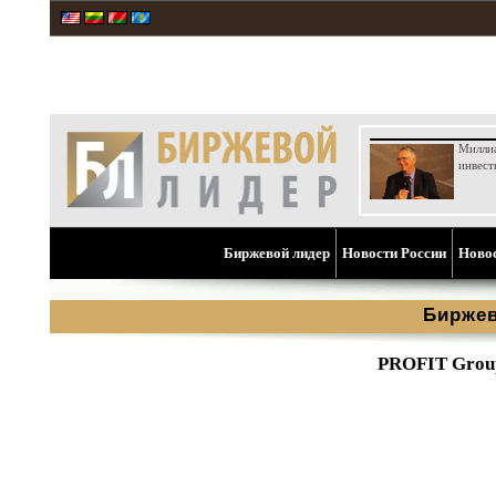
Милли
инвест
Биржевой лидер
Новости России
Ново
Биржев
PROFIT Group