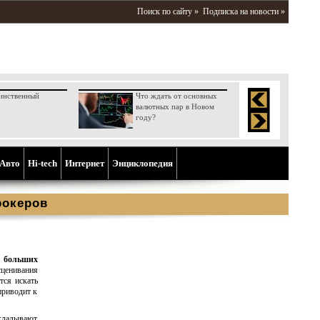
Поиск по сайту »
Подписка на новости »
инственный
Что ждать от основных
валютных пар в Новом
году?
Aвто
Hi-tech
Интернет
Энциклопедия
рокеров
о больших
сценивания
тся искать
приводит к
вкладывают