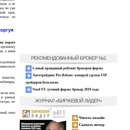
изкие и не
ки, но уже
кий заем,
таться по
торгуя
на пороге
-прежнему
ая, а живя
РЕКОМЕНДОВАННЫЙ БРОКЕР №1
о огромным
финансовую
Самый правдивый рейтинг брокеров форекс
Автотрейдинг Pro-Rebate: копируй сделки VIP
 кошелек,
 вебинары,
трейдеров бесплатно
Nord FX лучший форекс брокер 2019 года
ли на нем,
в рамках
ЖУРНАЛ «БИРЖЕВОЙ ЛИДЕР»
доходы, во
мный опыт
Читать онлайн
Скачать номер