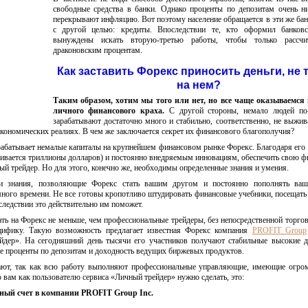
свободные средства в банки. Однако проценты по депозитам очень н
перекрывают инфляцию. Вот поэтому население обращается в эти же бан
с другой целью: кредиты. Впоследствии те, кто оформил банковс
вынуждены искать вторую-третью работы, чтобы только рассчи
драконовским процентам.
Как заставить Форекс приносить деньги, не 
на нем?
Таким образом, хотим мы того или нет, но все чаще оказываемся 
личного финансового краха.
С другой стороны, немало людей по
зарабатывают достаточно много и стабильно, соответственно, не выжив
кономических реалиях. В чем же заключается секрет их финансового благополучия?
арабатывает немалые капиталы на крупнейшем финансовом рынке Форекс. Благодаря ег
ивается триллионы долларов) и постоянно внедряемым инновациям, обеспечить свою 
й трейдер. Но для этого, конечно же, необходимы определенные знания и умения.
ти знания, позволяющие Форекс стать вашим другом и постоянно пополнять ваш
много времени. Не все готовы кропотливо штудировать финансовые учебники, посещать
следствии это действительно им поможет.
ть на Форекс не меньше, чем профессиональные трейдеры, без непосредственной торгов
ецифику. Такую возможность предлагает известная Форекс компания
PROFIT Group
йдер». На сегодняшний день тысячи его участников получают стабильные высокие 
 проценты по депозитам и доходность ведущих биржевых продуктов.
лают, так как всю работу выполняют профессиональные управляющие, имеющие огро
о вам как пользователю сервиса «Личный трейдер» нужно сделать, это:
ный счет в компании PROFIT Group Inc.