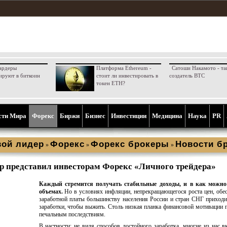
ардеры
Платформа Ethereum -
Сатоши Накамото - та
ируют в биткоин
стоит ли инвестировать в
создатель BTC
токен ETH?
сти Мира
Форекс
Биржи
Бизнес
Инвестиции
Медицина
Наука
PR
ой лидер
Форекс
Форекс брокеры
Новости б
»
»
»
 представил инвесторам Форекс «Личного трейдера»
Каждый стремится получать стабильные доходы, и в как можн
объемах.
Но в условиях инфляции, непрекращающегося роста цен, обе
заработной платы большинству населения России и стран СНГ приходи
заработки, чтобы выжить. Столь низкая планка финансовой мотивации 
печальным последствиям.
В частности: не видя способов достойного заработка, многие из нас 