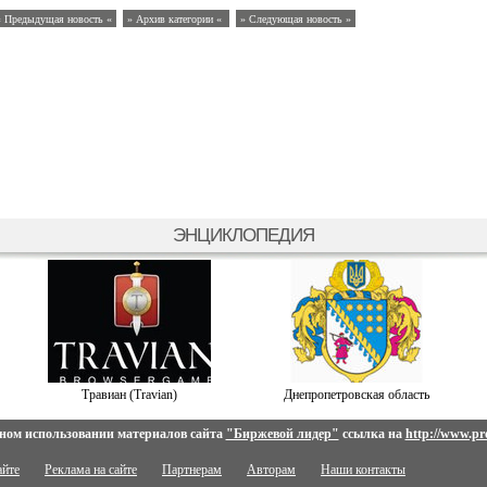
« Предыдущая новость «
» Архив категории «
» Следующая новость »
ЭНЦИКЛОПЕДИЯ
Травиан (Travian)
Днепропетровская область
ном использовании материалов сайта
"Биржевой лидер"
ссылка на
http://www.pro
айте
Реклама на сайте
Партнерам
Авторам
Наши контакты