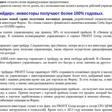
щего
согласно своим индивидуальным предпочтениям.
одимости самому что-то делать, но с возможностью полного контроля действий управл
ейдер»: инвесторы получают более 100% годовых.
льно новый сервис получения пассивных доходов,
разработанный специалиста
в инвесторов Форекс. По словам главного финансового аналитика компании Глеба Задоя
ного ПАММ сервиса.
платите управляющему, как правило, 50% от полученной прибыли. В «Личном тр
едко. В основном вознаграждение управляющего в сервисе PROFIT Group составл
вляет один трейдер. Следовательно, при убытках, потери несут и все инвесторы данн
ыбирать сразу несколько управляющих, таким образом осуществляя диверсификаци
сти доходов.
ММ-счете инвестор «привязан» к трейдеру, не имея свободы действий. В «Личном 
работе выбранного управляющего, вы можете его быстро и легко заменить на другого 
о трейдера» PROFIT Group гарантирует 100% сохранность вложенных средств и высок
циях их управляющих с инвестированными средствами. Более того, выбранный вами 
вий с вашими деньгами кроме как для торговли на Форекс. То есть только вы, и ник
ному счету, а значит, сами распоряжаетесь своими деньгами.
 никакого влияния на самостоятельное распределение прибыли – он получает свое возн
елку в плюсе. Причем получает с торговой прибыли только тот процент, который бы
ольку в торговле задействованы и личные средства управляющих в немалых объемах,
рибыльные операции на Форекс.
пасности инвесторам служит и тот факт, что PROFIT Group входит в состав СРО ЦР
совых инструментов и технологий). Кроме того, в 2013 году компания была призн