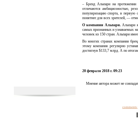
– Бренд Альпари на протяжении в
отличаются амбициозностью, резо
популяризацию спорта, в первую о
понятнее для всех зрителей, — от
О компании Альпари.
Альпари я
самых признанных и узнаваемых н
человек из 150 стран. Альпари име
Во многих странах компании брен
этому компания регулярно устана
достигнув $133,7 млрд. А по итога
20 февраля 2018 г. 09:23
Мнение автора может не совпадат
comments 