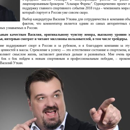
лицензированным брокером "Альпари Форекс". Одновременно проект о
поддержку главного спортивного события 2018 года – чемпионата мира 
который стартует в России уже совсем скоро.
Выбор кандидатуры Василия Уткина для сотрудничества в компании об
фактом, что комментатор является одним из самых авторитетных 
амых узнаваемых в России.
ьным качествам Василия, оригинальному чувству юмора, высокому уровню 
тьи, интервью смотрят и читают миллионы пользователей, в том числе трейдеры.
не поддерживает спорт в России и за рубежом, и я благодарен компании за эту
нностей в массы. Стремление к успеху — это естественное состояние и спортсмена, и 
полняет смыслом жизнь, заставляет двигаться дальше и развиваться. Мне очень пр
ы бок о бок пойдем к новым спортивным и профессиональным победам, – проком
 Василий Уткин.