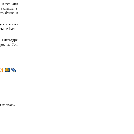
, и все они
т вкладом в
его ближе и
дят в число
свыше 1млн.
. Благодаря
ырос на 7%,
ь вопрос »