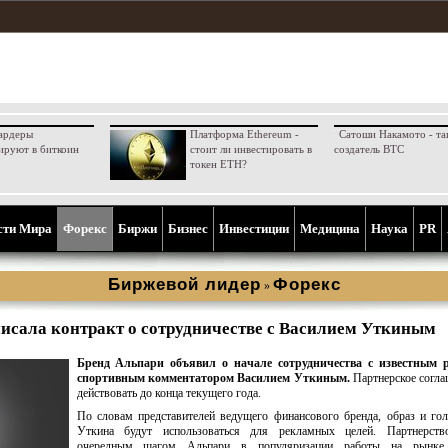
ардеры
Платформа Ethereum -
Сатоши Накамото - та
ируют в биткоин
стоит ли инвестировать в
создатель BTC
токен ETH?
сти Мира
Форекс
Биржи
Бизнес
Инвестиции
Медицина
Наука
PR
Биржевой лидер
Форекс
»
исала контракт о сотрудничестве с Василием Уткиным
Бренд Альпари объявил о начале сотрудничества с известным 
спортивным комментатором Василием Уткиным.
Партнерское согла
действовать до конца текущего года.
По словам представителей ведущего финансового бренда, образ и го
Уткина будут использоваться для рекламных целей. Партнерств
очередным шагом Альпари в популяризации работы на рынке