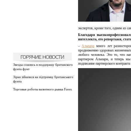
экспертов, кроме того, одним из с
Благодаря высокопрофессионал
интеллекта, его репортажи, ста
–
Альпари
много лет разносторон
продвижению здоровых жизненных це
любого человека. Это то, что на
ГОРЯЧИЕ НОВОСТИ
партнером Альпари, и теперь м
подписание партнерского контракта
Звезды сошлись в поддержку британского
фунта фунт
Зірки зійшлися на підтримку британського
фунта
Торговые роботы валютного рынка Forex