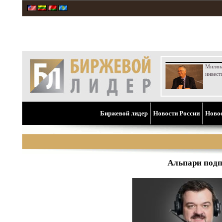
Милли
инвест
Биржевой лидер
Новости России
Ново
Альпари подп