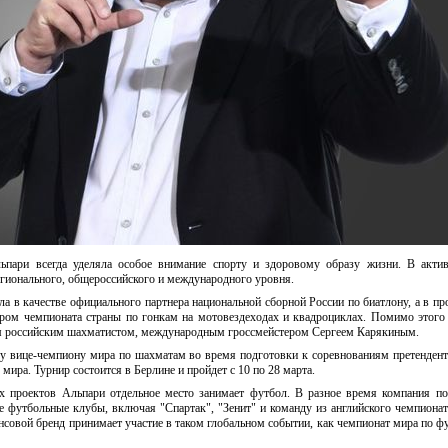
ьпари всегда уделяла особое внимание спорту и здоровому образу жизни. В акти
гионального, общероссийского и международного уровня.
ла в качестве официального партнера национальной сборной России по биатлону, а в п
ором чемпионата страны по гонкам на мотовездеходах и квадроциклах. Помимо этого
ым российским шахматистом, международным гроссмейстером Сергеем Карякиным.
у вице-чемпиону мира по шахматам во время подготовки к соревнованиям претендент
ира. Турнир состоится в Берлине и пройдет с 10 по 28 марта.
х проектов Альпари отдельное место занимает футбол. В разное время компания п
е футбольные клубы, включая "Спартак", "Зенит" и команду из английского чемпиона
нсовой бренд принимает участие в таком глобальном событии, как чемпионат мира по ф