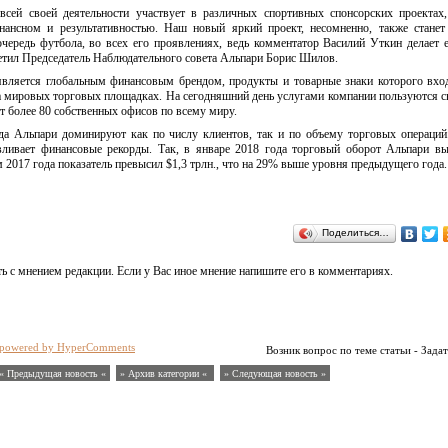
сей своей деятельности участвует в различных спортивных спонсорских проектах
нансном и результативностью. Наш новый яркий проект, несомненно, также стане
чередь футбола, во всех его проявлениях, ведь комментатор Василий Уткин делает 
метил Председатель Наблюдательного совета Альпари Борис Шилов.
вляется глобальным финансовым брендом, продукты и товарные знаки которого вхо
а мировых торговых площадках. На сегодняшний день услугами компании пользуются 
ет более 80 собственных офисов по всему миру.
да Альпари доминируют как по числу клиентов, так и по объему торговых операций
вливает финансовые рекорды. Так, в январе 2018 года торговый оборот Альпари в
м 2017 года показатель превысил $1,3 трлн., что на 29% выше уровня предыдущего года.
Поделиться…
ь с мнением редакции. Если у Вас иное мнение напишите его в комментариях.
powered by HyperComments
Возник вопрос по теме статьи - Задат
« Предыдущая новость «
» Архив категории «
» Следующая новость »