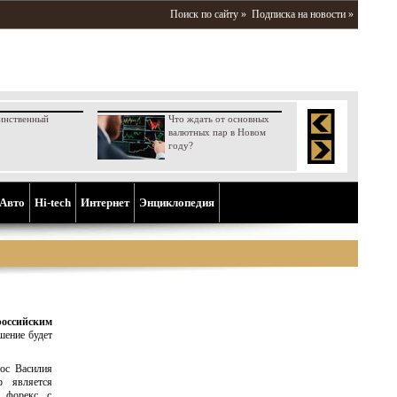
Поиск по сайту »
Подписка на новости »
инственный
Что ждать от основных
валютных пар в Новом
году?
Aвто
Hi-tech
Интернет
Энциклопедия
российским
шение будет
лос Василия
о является
 форекс с