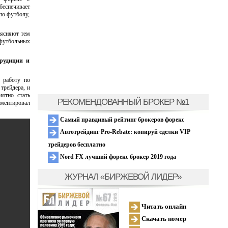
беспечивает
по футболу,
ъясняют тем
футбольных
эрудиции и
 работу по
трейдера, и
иятно стать
РЕКОМЕНДОВАННЫЙ БРОКЕР №1
ментировал
Самый правдивый рейтинг брокеров форекс
Автотрейдинг Pro-Rebate: копируй сделки VIP
трейдеров бесплатно
Nord FX лучший форекс брокер 2019 года
ЖУРНАЛ «БИРЖЕВОЙ ЛИДЕР»
Читать онлайн
Скачать номер