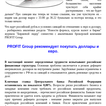
такой силой, что
большинство населения
чувствует себя крайне
растерянными – что же будет
дальше? Про санкции мы теперь не только слышим, мы уже чувствуем их -
видим как доллар вырос с 33.80 до 36.22 буквально за полтора месяца, и это
только начало.
Что ждет российский рубль в условиях санкций по отношению к евро и доллару,
- разбирались аналитики раздела "Новости форекса, курсов валют и биржи"
журнала "Биржевой лидер" совместно с аналитиками брокерской компании
PROFIT Group.
PROFIT Group рекомендует покупать доллары и
евро.
В настоящий момент определенные трудности испытывают российские
финансовые структуры.
Основная проблема заключается в резком дефиците
американских долларов на внутреннем рынке. Зарубежные рынки ограничены в
сотрудничестве с РФ из-за санкций и отказываются давать денежные средства в
долг.
Ключевая ставка Центрального банка Российской Федерации
остановилась на показателе 8,00%.
Возросли риски российского бизнеса и
западные компании стали требовать от российских компаний предоплаты,
покрытия по аккредитивам, - перечисляют российские финансисты. Банкам тоже
практически не удается взять кредиты за рубежом. Финансисты называют еще
одну причину дефицита долларов - внешние рынки закрыты для выпусков
евробондов российских компаний и банков. После привлечения долгового