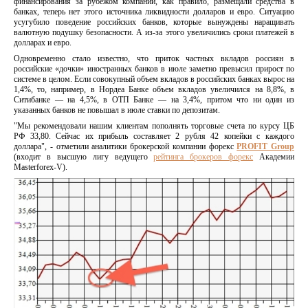
финансирования за рубежом компании, как правило, размещали средства в
банках, теперь нет этого источника ликвидности долларов и евро. Ситуацию
усугубило поведение российских банков, которые вынуждены наращивать
валютную подушку безопасности. А из-за этого увеличились сроки платежей в
долларах и евро.
Одновременно стало известно, что приток частных вкладов россиян в
российские «дочки» иностранных банков в июле заметно превысил прирост по
системе в целом. Если совокупный объем вкладов в российских банках вырос на
1,4%, то, например, в Нордеа Банке объем вкладов увеличился на 8,8%, в
Ситибанке — на 4,5%, в ОТП Банке — на 3,4%, притом что ни один из
указанных банков не повышал в июле ставки по депозитам.
"Мы рекомендовали нашим клиентам пополнять торговые счета по курсу ЦБ
РФ 33,80. Сейчас их прибыль составляет 2 рубля 42 копейки с каждого
доллара", - отметили аналитики брокерской компании форекс
PROFIT Group
(входит в высшую лигу ведущего
рейтинга брокеров форекс
Академии
Masterforex-V).