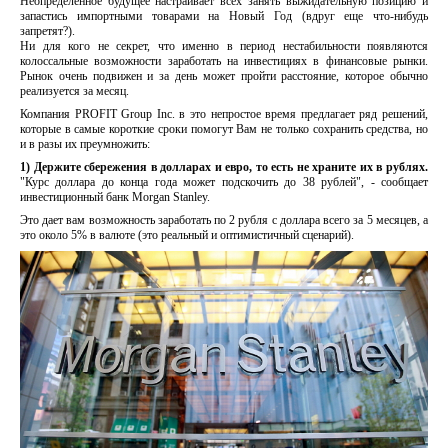
Неопределенное будущее настраивает всех занять выжидательную позицию и
запастись импортными товарами на Новый Год (вдруг еще что-нибудь
запретят?).
Ни для кого не секрет, что именно в период нестабильности появляются
колоссальные возможности заработать на инвестициях в финансовые рынки.
Рынок очень подвижен и за день может пройти расстояние, которое обычно
реализуется за месяц.
Компания PROFIT Group Inc. в это непростое время предлагает ряд решений,
которые в самые короткие сроки помогут Вам не только сохранить средства, но
и в разы их преумножить:
1) Держите сбережения в долларах и евро, то есть не храните их в рублях.
"Курс доллара до конца года может подскочить до 38 рублей", - сообщает
инвестиционный банк Morgan Stanley.
Это дает вам возможность заработать по 2 рубля с доллара всего за 5 месяцев, а
это около 5% в валюте (это реальный и оптимистичный сценарий).