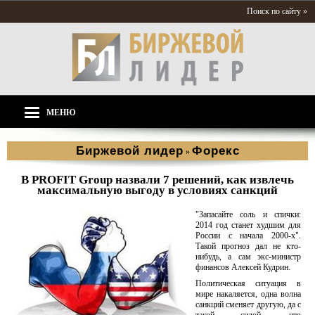
Поиск по сайту »
МЕНЮ
Биржевой лидер
Форекс
»
В PROFIT Group назвали 7 решений, как извлечь
максимальную выгоду в условиях санкций
"Запасайте соль и спички:
2014 год станет худшим для
России с начала 2000-х".
Такой прогноз дал не кто-
нибудь, а сам экс-министр
финансов Алексей Кудрин.
Политическая ситуация в
мире накаляется, одна волна
санкций сменяет другую, да с