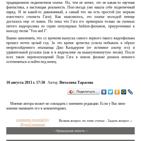
традиционном подвенечном платье. Но, тем не менее, это не какая-то научная
фантастика, а настоящая реальность. Поп-звезда уже нашла себе подвенечный
наряд. И не какой-то диковинный, а самый что ни есть простой (по меркам
известного стилиста Гаги). Как выяснилось, это платье молодой певице
досталось еще от мамы. Но пока что Гага его примерила только на съемках
пятого видеоролика из серии популярных fashion-фильмов, приуроченные к
выходу песни "You and I".
Важно напомнить, что со времени выпуска самого первого такого видеофильма
прошел почти целый год. За это время артистка успела побывать в образе
непревзойденного итальянца Джо Кальдероне (ее истинное альтер эго) и
удивительной русалки (как и в видеоклипе на вышеупомянутую песни). После
всех таких перевоплощений Леди Гага в новом фильме решила немного
остепениться и пойти под венец.
10 августа 2013 г. 17:50
Автор:
Виталина Тарасова
Поделиться…
Мнение автора может не совпадать с мнением редакции. Если у Вас иное
мнение напишите его в комментариях.
comments powered by
Возник вопрос по теме статьи - Задать вопрос »
HyperComments
« Предыдущая новость «