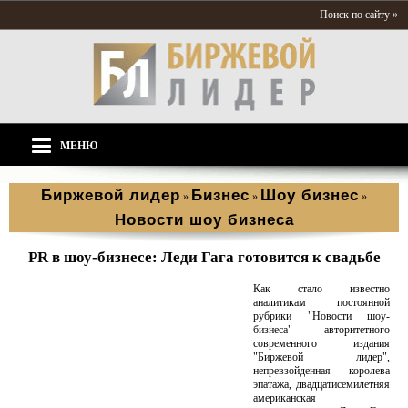
Поиск по сайту »
МЕНЮ
Биржевой лидер
Бизнес
Шоу бизнес
»
»
»
Новости шоу бизнеса
PR в шоу-бизнесе: Леди Гага готовится к свадьбе
Как стало известно
аналитикам постоянной
рубрики "Новости шоу-
бизнеса" авторитетного
современного издания
"Биржевой лидер",
непревзойденная королева
эпатажа, двадцатисемилетняя
американская