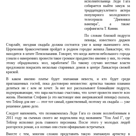
исполнительница Леди Гага
собирается выйти замуж за
тридцатидвухлетнего актера
популярного молодежного
телесериала "Дневники
вампира", а также
серфингиста Т. Кинни.
По словам близкой подруги
певицы, известного диджея
Старлайт, звездная свадьба должна состоятся уже в конце нынешнего лета.
Церемония бракосочетания пройдет в родном городке жениха Ланкастере, что
находится в штате Пенсильвания. Говорят, что когда жители небольшого города
узнали о намерениях провести такое громкое празднество именно у них, то очень
этому обрадовались: мол, заработаем! По такому случаю местные власти
предложили покрасить несколько старинных домов в центре Ланкастера свежей
краской.
В каком именно платье будет эпатажная невеста, и кто будет среди
приглашенных гостей, пока достоверно неизвестно: артистка такими планами
делиться ни с кем не хочет. За нее все рассказывают ближайшие подруги,
подчеркивающие, что пара настолько счастлива, что хочет провести вместе всю
жизнь. Именитая Стефани (а это настоящее имя американской певицы) сказала,
что Тейлор для нее — этот тот самый, единственный, поэтому их свадьба — уже
решенное давно дело.
Следует напомнить, что познакомилась Леди Гага со своим возлюбленным в
2011 году на съемках своего же видеоклипа под названием "You And I", где
Тейлор исполнил роль главного персонажа. После этого у молодых людей
разгорелся роман, а в осенью они стали официально встречаться.
Вместе с тем, многим сложно представить такую эпатажную артистку в