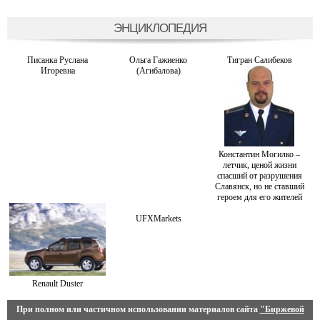
ЭНЦИКЛОПЕДИЯ
Писанка Руслана
Ольга Гажиенко
Тигран Салибеков
Игоревна
(Агибалова)
Константин Могилко –
летчик, ценой жизни
спасший от разрушения
Славянск, но не ставший
героем для его жителей
UFXMarkets
Renault Duster
При полном или частичном использовании материалов сайта
"Биржевой