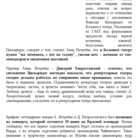
известная оперная певица
дала, отвечая на вопрос
журналистка о ее отношении
к ситуации с увольнением
Николая Цискаридзе из
Большого театра. Увольнение
из ГАБТ под формальным
предлогом звезды первой
величины, каковой,
безусловно, является
Цискаридзе, говорит о том, считает Анна Нетребко, что
в Большом театре
нужно "все поменять, с ног на голову", уволив всех – начиная от топ-
менеджеров и заканчивая массовкой
.
Партнер Анны Нетребко
- Дмитрий Хворостовский - отметил, что
увольнение Цискаридзе наглядно показало, что репертуарные театры
сегодня должны работать по совершенно иным принципам
, нежели это
было в недавнем прошлом. Ограниченность репертуара театров приводит к
творческому застою, и артисты начинают "вести себя, как пауки в банке".
Любому артисту – будь то певец, драматический актер или танцор, считает Д.
Хворостовский, нужен свежий воздух, свобода выбора, условия для
самовыражения, а получить это в репертуарном театре невозможно.
Брифинг легендарных певцов А. Нетребко и Д. Хворостовского был
посвящен
их концерту, который состоится 19 июня на Красной площади
. Певцы
сообщили, что все первое отделение концерта будет состоять из произведений
Верди, а во втором отделении добавятся произведения Чайковского. Такое
внимание к творчеству композитора из Италии вполне закономерно, ведь