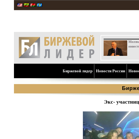
Милли
инвест
Биржевой лидер
Новости России
Ново
Бирже
Экс- участниц