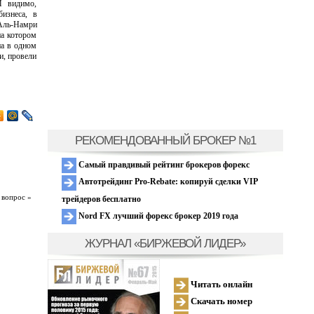
И видимо,
изнеса, в
Аль-Намри
на котором
на в одном
и, провели
РЕКОМЕНДОВАННЫЙ БРОКЕР №1
Самый правдивый рейтинг брокеров форекс
Автотрейдинг Pro-Rebate: копируй сделки VIP
 вопрос »
трейдеров бесплатно
Nord FX лучший форекс брокер 2019 года
ЖУРНАЛ «БИРЖЕВОЙ ЛИДЕР»
Читать онлайн
Скачать номер