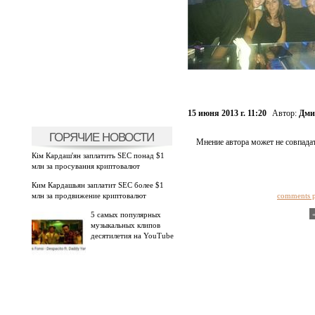
15 июня 2013 г. 11:20
Автор:
Дми
ГОРЯЧИЕ НОВОСТИ
Мнение автора может не совпадат
Кім Кардаш'ян заплатить SEC понад $1
млн за просування криптовалют
Ким Кардашьян заплатит SEC более $1
млн за продвижение криптовалют
comments 
5 самых популярных
музыкальных клипов
десятилетия на YouTube