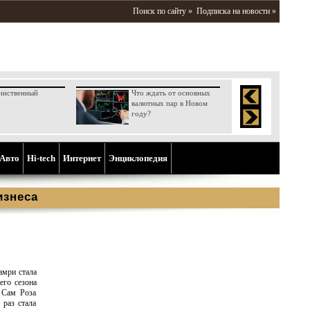
Поиск по сайту »
Подписка на новости »
инственный
Что ждать от основных
валютных пар в Новом
году?
Aвто
Hi-tech
Интернет
Энциклопедия
изнеса
амри стала
его сезона
 Сам Роза
 раз стала