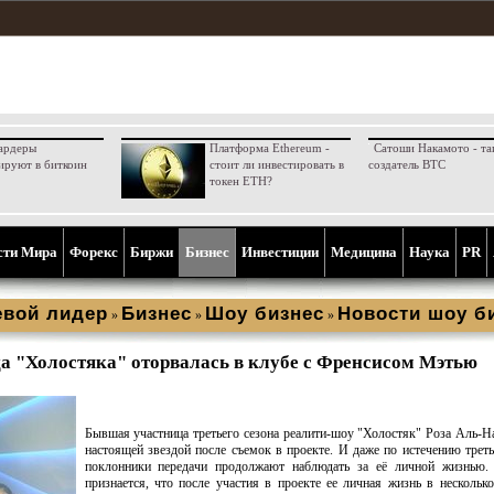
ардеры
Платформа Ethereum -
Сатоши Накамото - та
ируют в биткоин
стоит ли инвестировать в
создатель BTC
токен ETH?
сти Мира
Форекс
Биржи
Бизнес
Инвестиции
Медицина
Наука
PR
вой лидер
Бизнес
Шоу бизнес
Новости шоу б
»
»
»
а "Холостяка" оторвалась в клубе с Френсисом Мэтью
Бывшая участница третьего сезона реалити-шоу "Холостяк" Роза Аль-Н
настоящей звездой после съемок в проекте. И даже по истечению треть
поклонники передачи продолжают наблюдать за её личной жизнью.
признается, что после участия в проекте ее личная жизнь в несколько