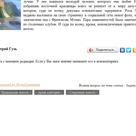
лучше. У нее появился молодой человек, которого она любит. 
избранник восточной красавицы вовсе не ревнует её к миру шоу-б
котором, судя по всему, девушка основательно задержится. Роза 
недавно выложила на свою страничку в социальной сети новое фото, 
запечатлена она с Френсисом Мэтью. Пара знаменитостей была замече
из столичных клубов. И судя по всему, время, новоиспеченные приятел
весело.
трий Гузь
Поделиться…
ь с мнением редакции. Если у Вас иное мнение напишите его в комментариях.
powered by HyperComments
Возник вопрос по теме статьи - Задать
« Предыдущая новость «
» Архив категории «
» Следующая новость »