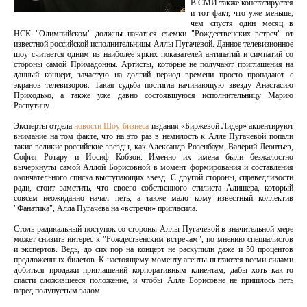
В СМИ также констатируется
и тот факт, что уже меньше,
чем спустя один месяц в
НСК "Олимпийском" должны начаться съемки "Рождественских встреч" от
известной российской исполнительницы Аллы Пугачевой. Данное телевизионное
шоу считается одним из наиболее ярких показателей антипатий и симпатий со
стороны самой Примадонны. Артисты, которые не получают приглашения на
данный концерт, зачастую на долгий период времени просто пропадают с
экранов телевизоров. Такая судьба постигла начинающую звезду Анастасию
Приходько, а также уже давно состоявшуюся исполнительницу Марию
Распутину.
Эксперты отдела
новости Шоу-бизнеса
издания «Биржевой Лидер» акцентируют
внимание на том факте, что на это раз в немилость к Алле Пугачевой попали
такие великие российские звезды, как Александр Розенбаум, Валерий Леонтьев,
София Ротару и Иосиф Кобзон. Именно их имена были безжалостно
вычеркнуты самой Аллой Борисовной в момент формирования и составления
окончательного списка выступающих звезд. С другой стороны, справедливости
ради, стоит заметить, что своего собственного стилиста Алишера, который
совсем неожиданно начал петь, а также мало кому известный коллектив
"Фанатика", Алла Пугачева на «встречи» пригласила.
Столь радикальный поступок со стороны Аллы Пугачевой в значительной мере
может снизить интерес к "Рождественским встречам", по мнению специалистов
и экспертов. Ведь, до сих пор на концерт не раскупили даже и 50 процентов
предложенных билетов. К настоящему моменту агенты пытаются всеми силами
добиться продажи приглашений корпоративным клиентам, дабы хоть как-то
спасти сложившееся положение, и чтобы Алле Борисовне не пришлось петь
перед полупустым залом.