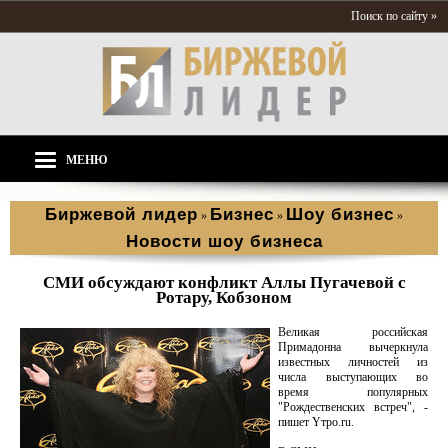
Поиск по сайту »
МЕНЮ
Биржевой лидер
Бизнес
Шоу бизнес
»
»
»
Новости шоу бизнеса
СМИ обсуждают конфликт Аллы Пугачевой с
Ротару, Кобзоном
Великая российская
Примадонна вычеркнула
известных личностей из
числа выступающих во
время популярных
"Рождественских встреч", -
пишет Yтро.ru.