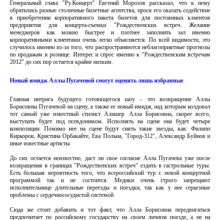
Генеральный глава "Ру.Концерт" Евгений Морозов рассказал, что к нему
обратились разные столичные билетные агентства, прося его оказать содействие
в приобретении корпоративного пакета билетов для постоянных клиентов
предприятия для концерта-съемки "Рождественских встреч. Желание
менеджеров как можно быстрее и плотнее заполнить зал именно
корпоративными клиентами очень легко объясняется. По всей видимости, это
случилось именно из-за того, что распространяются неблагоприятные прогнозы
по продажам в рознице. Интерес и спрос именно к "Рождественским встречам
2012" до сих пор остается крайне низким.
Новый имидж Аллы Пугачевой смогут оценить лишь избранные
Главная интрига будущего готовящегося шоу – это возвращение Аллы
Борисовны Пугачевой на сцену, а также ее новый имидж, над которым колдовал
тот самый уже известный стилист Алишер. Алла Борисовна, скорее всего,
выступать будет под псевдонимом. Исполнять на сцене она будет четыре
композиции. Помимо нее на сцене будут сиять такие звезды, как: Филипп
Киркоров, Кристина Орбакайте, Ева Польна, "Город-312", Александр Буйнов и
иные известные артисты.
До сих остается неизвестно, даст ли свое согласие Алла Пугачева уже после
возвращения в границах "Рождественских встреч" ездить в гастрольные туры.
Есть большая вероятность того, что всероссийский тур с новой концертной
программой так и не состоится. Медики очень строго запрещают
исполнительнице длительные переезды и поездки, так как у нее серьезные
проблемы с сердечнососудистой системой.
Сюда же стоит добавить и тот факт, что Алла Борисовна передвигаться
предпочитает по российскому государству на своем личном поезде, а не на