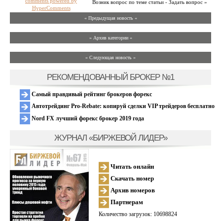
comments powered by
Возник вопрос по теме статьи - Задать вопрос »
HyperComments
« Предыдущая новость «
» Архив категории «
» Следующая новость »
РЕКОМЕНДОВАННЫЙ БРОКЕР №1
Самый правдивый рейтинг брокеров форекс
Автотрейдинг Pro-Rebate: копируй сделки VIP трейдеров бесплатно
Nord FX лучший форекс брокер 2019 года
ЖУРНАЛ «БИРЖЕВОЙ ЛИДЕР»
Читать онлайн
Скачать номер
Архив номеров
Партнерам
Количество загрузок: 10698824