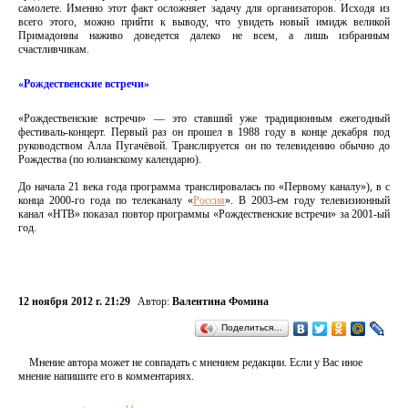
самолете. Именно этот факт осложняет задачу для организаторов. Исходя из
всего этого, можно прийти к выводу, что увидеть новый имидж великой
Примадонны наживо доведется далеко не всем, а лишь избранным
счастливчикам.
«Рождественские встречи»
«Рождественские встречи» — это ставший уже традиционным ежегодный
фестиваль-концерт. Первый раз он прошел в 1988 году в конце декабря под
руководством Алла Пугачёвой. Транслируется он по телевидению обычно до
Рождества (по юлианскому календарю).
До начала 21 века года программа транслировалась по «Первому каналу»), в с
конца 2000-го года по телеканалу «
Россия
». В 2003-ем году телевизионный
канал «НТВ» показал повтор программы «Рождественские встречи» за 2001-ый
год.
12 ноября 2012 г. 21:29
Автор:
Валентина Фомина
Поделиться…
Мнение автора может не совпадать с мнением редакции. Если у Вас иное
мнение напишите его в комментариях.