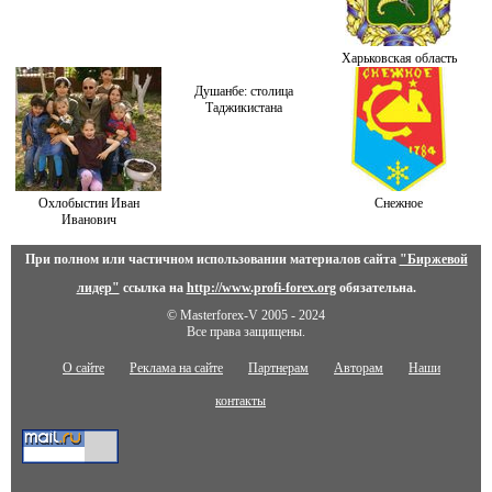
Харьковская область
Душанбе: столица
Таджикистана
Охлобыстин Иван
Снежное
Иванович
При полном или частичном использовании материалов сайта
"Биржевой
лидер"
ссылка на
http://www.profi-forex.org
обязательна.
© Masterforex-V 2005 - 2024
Все права защищены.
О сайте
Реклама на сайте
Партнерам
Авторам
Наши
контакты