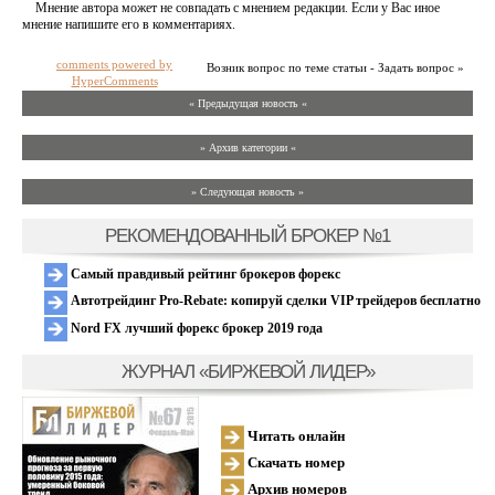
Мнение автора может не совпадать с мнением редакции. Если у Вас иное
мнение напишите его в комментариях.
comments powered by
Возник вопрос по теме статьи - Задать вопрос »
HyperComments
« Предыдущая новость «
» Архив категории «
» Следующая новость »
РЕКОМЕНДОВАННЫЙ БРОКЕР №1
Самый правдивый рейтинг брокеров форекс
Автотрейдинг Pro-Rebate: копируй сделки VIP трейдеров бесплатно
Nord FX лучший форекс брокер 2019 года
ЖУРНАЛ «БИРЖЕВОЙ ЛИДЕР»
Читать онлайн
Скачать номер
Архив номеров