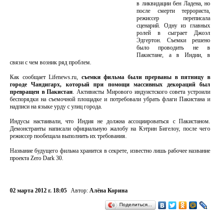
в ликвидации бен Ладена, но
после смерти террориста,
режиссер переписала
сценарий. Одну из главных
ролей в сыграет Джоэл
Эдгертон. Съемки решено
было проводить не в
Пакистане, а в Индии, в
связи с чем возник ряд проблем.
Как сообщает Lifenews.ru,
съемки фильма были прерваны в пятницу в
городе Чандигарх, который при помощи массивных декораций был
превращен в Пакистан
. Активисты Мирового индуистского совета устроили
беспорядки на съемочной площадке и потребовали убрать флаги Пакистана и
надписи на языке урду с улиц города.
Индусы настаивали, что Индия не должна ассоциироваться с Пакистаном.
Демонстранты написали официальную жалобу на Кэтрин Бигелоу, после чего
режиссер пообещала выполнить их требования.
Название будущего фильма хранится в секрете, известно лишь рабочее название
проекта Zero Dark 30.
02 марта 2012 г. 18:05
Автор:
Алёна Корина
Поделиться…