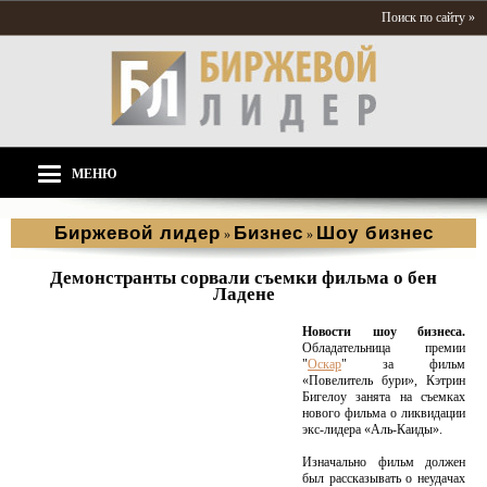
Поиск по сайту »
МЕНЮ
Биржевой лидер
Бизнес
Шоу бизнес
»
»
Демонстранты сорвали съемки фильма о бен
Ладене
Новости шоу бизнеса.
Обладательница премии
"
Оскар
" за фильм
«Повелитель бури», Кэтрин
Бигелоу занята на съемках
нового фильма о ликвидации
экс-лидера «Аль-Каиды».
Изначально фильм должен
был рассказывать о неудачах