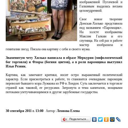
изображенной Пугачевой и
Галкиным выдалась весьма
целомудренной.
Свое новое творение
Донская-Хилько представила
под названием «Паромщик».
На холсте изображены
Максим Галкин и его
спутница. На сей раз в работе
мастер изобразила и
гениталии звезд. Писала она картину с себя и своего мужа.
Знаменитую чету Хилько написала в образе Меркурия (мифологический
бог торговли) и Флоры (богиня цветов), а в роли паромщика выступил
Илья Резник
.
Картина, как замечают критики, носит остро выраженный политический
характер. Если присмотреться к работе, то становится очевидным: паромщик
перевозит бывшего мэра Лужкова из РФ в Лондон. Суть заключается в торговле
страной как таковой, ее ресурсами. Затронута и тема капиталов, мощными
потоками улетучивающимися в другие зарубежные государства.
30 сентября 2011 г. 13:00
Автор:
Леонова Елена
Поделиться…