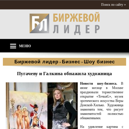
Поиск по сайту »
МЕНЮ
Биржевой лидер
Бизнес
Шоу бизнес
»
»
Пугачеву и Галкина обнажила художница
Новости шоу-бизнеса.
В
июне месяце в Москве
праздновали торжественное
открытие «ТочкиG», музея
эротического искусства Веры
Донской-Хилько. Художница
знаменита тем, что рисует
знаменитостей полностью
обнаженными.
На удивление картина с