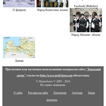
Facebook (Фейсбук)
15 февраля
Народ Казахстана: казахи
Народ Абхазии - абхазы
Латвия
При полном или частичном использовании материалов сайта
"Биржевой
лидер"
ссылка на
http://www.profi-forex.org
обязательна.
© Masterforex-V 2005 - 2024
Все права защищены.
О сайте
Реклама на сайте
Партнерам
Авторам
Наши
контакты