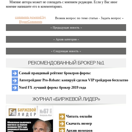
Мнение автора может не совпадать с мнением редакции. Если у Вас иное
мнение напишите его в комментариях.
comments powered by
Возник вопрос по теме статьи - Задать вопрос »
HyperComments
« Предыдущая новость «
» Архив категории «
» Следующая новость »
РЕКОМЕНДОВАННЫЙ БРОКЕР №1
Самый правдивый рейтинг брокеров форекс
Автотрейдинг Pro-Rebate: копируй сделки VIP трейдеров бесплатно
Nord FX лучший форекс брокер 2019 года
ЖУРНАЛ «БИРЖЕВОЙ ЛИДЕР»
Читать онлайн
Скачать номер
Архив номеров