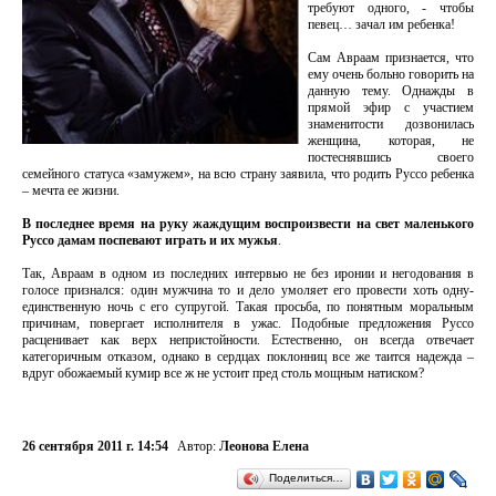
требуют одного, - чтобы
певец… зачал им ребенка!
Сам Авраам признается, что
ему очень больно говорить на
данную тему. Однажды в
прямой эфир с участием
знаменитости дозвонилась
женщина, которая, не
постеснявшись своего
семейного статуса «замужем», на всю страну заявила, что родить Руссо ребенка
– мечта ее жизни.
В последнее время на руку жаждущим воспроизвести на свет маленького
Руссо дамам поспевают играть и их мужья
.
Так, Авраам в одном из последних интервью не без иронии и негодования в
голосе признался: один мужчина то и дело умоляет его провести хоть одну-
единственную ночь с его супругой. Такая просьба, по понятным моральным
причинам, повергает исполнителя в ужас. Подобные предложения Руссо
расценивает как верх непристойности. Естественно, он всегда отвечает
категоричным отказом, однако в сердцах поклонниц все же таится надежда –
вдруг обожаемый кумир все ж не устоит пред столь мощным натиском?
26 сентября 2011 г. 14:54
Автор:
Леонова Елена
Поделиться…