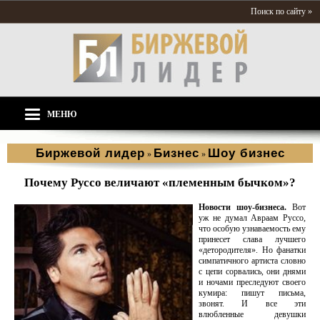
Поиск по сайту »
МЕНЮ
Биржевой лидер
Бизнес
Шоу бизнес
»
»
Почему Руссо величают «племенным бычком»?
Новости шоу-бизнеса.
Вот
уж не думал Авраам Руссо,
что особую узнаваемость ему
принесет слава лучшего
«детородителя». Но фанатки
симпатичного артиста словно
с цепи сорвались, они днями
и ночами преследуют своего
кумира: пишут письма,
звонят. И все эти
влюбленные девушки