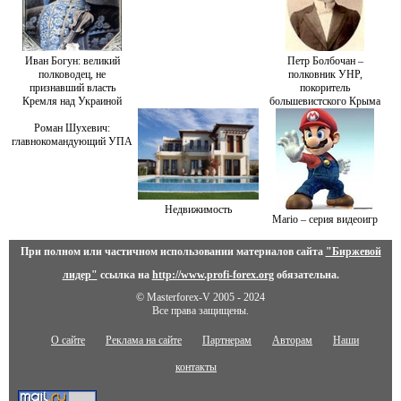
Иван Богун: великий
Петр Болбочан –
полководец, не
полковник УНР,
признавший власть
покоритель
Кремля над Украиной
большевистского Крыма
Роман Шухевич:
главнокомандующий УПА
Недвижимость
Mario – серия видеоигр
При полном или частичном использовании материалов сайта
"Биржевой
лидер"
ссылка на
http://www.profi-forex.org
обязательна.
© Masterforex-V 2005 - 2024
Все права защищены.
О сайте
Реклама на сайте
Партнерам
Авторам
Наши
контакты