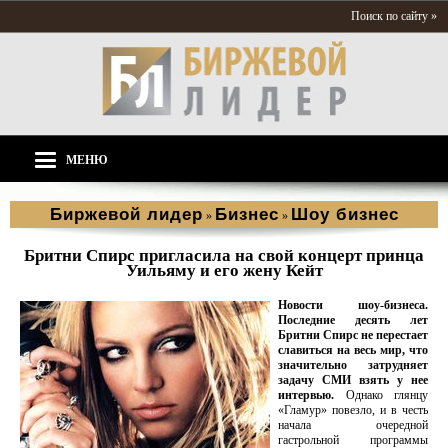
Поиск по сайту »
МЕНЮ
Биржевой лидер
Бизнес
Шоу бизнес
»
»
Бритни Спирс пригласила на свой концерт принца
Уильяму и его жену Кейт
Новости шоу-бизнеса.
Последние десять лет
Бритни Спирс не перестает
славиться на весь мир, что
значительно затрудняет
задачу СМИ взять у нее
интервью.
Однако глянцу
«Гламур» повезло, и в честь
начала очередной
гастрольной программы