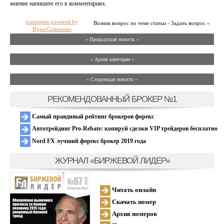
мнение напишите его в комментариях.
comments powered by
Возник вопрос по теме статьи - Задать вопрос »
HyperComments
« Предыдущая новость «
» Архив категории «
» Следующая новость »
РЕКОМЕНДОВАННЫЙ БРОКЕР №1
Самый правдивый рейтинг брокеров форекс
Автотрейдинг Pro-Rebate: копируй сделки VIP трейдеров бесплатно
Nord FX лучший форекс брокер 2019 года
ЖУРНАЛ «БИРЖЕВОЙ ЛИДЕР»
Читать онлайн
Скачать номер
Архив номеров