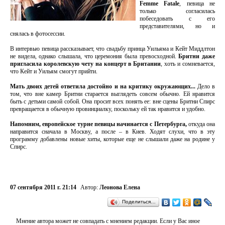
Femme Fatale
, певица не
только согласилась
побеседовать с его
представителями, но и
снялась в фотосессии.
В интервью певица рассказывает, что свадьбу принца Уильяма и Кейт Миддлтон
не видела, однако слышала, что церемония была превосходной.
Бритни даже
пригласила королевскую чету на концерт в Британии
, хоть и сомневается,
что Кейт и Уильям смогут прийти.
Мать двоих детей ответила достойно и на критику окружающих...
Дело в
том, что вне камер Бритни старается выглядеть совсем обычно. Ей нравится
быть с детьми самой собой. Она просит всех понять ее: вне сцены Бритни Спирс
превращается в обычную провинциалку, поскольку ей так нравится и удобно.
Напомним, европейское турне певицы начинается с Петербурга,
откуда она
направится сначала в Москву, а после – в Киев. Ходят слухи, что в эту
программу добавлены новые хиты, которые еще не слышали даже на родине у
Спирс.
07 сентября 2011 г. 21:14
Автор:
Леонова Елена
Поделиться…
Мнение автора может не совпадать с мнением редакции. Если у Вас иное