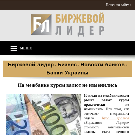
Поиск по сайту »
МЕНЮ
Биржевой лидер
Бизнес
Новости банков
»
»
»
Банки Украины
На межбанке курсы валют не изменились
16 июля на межбанковском
рынке валют курсы
практически не
изменились.
При этом, как
отмечают специалисты
отдела
Курс доллара
«Биржевого Лидера»
стоимость американской
валюты стала немного