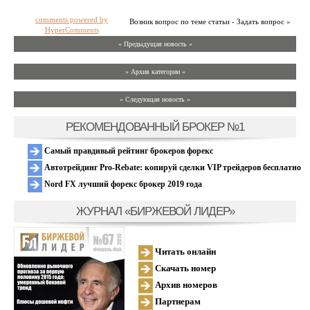
comments powered by
Возник вопрос по теме статьи - Задать вопрос »
HyperComments
« Предыдущая новость «
» Архив категории «
» Следующая новость »
РЕКОМЕНДОВАННЫЙ БРОКЕР №1
Самый правдивый рейтинг брокеров форекс
Автотрейдинг Pro-Rebate: копируй сделки VIP трейдеров бесплатно
Nord FX лучший форекс брокер 2019 года
ЖУРНАЛ «БИРЖЕВОЙ ЛИДЕР»
Читать онлайн
Скачать номер
Архив номеров
Партнерам