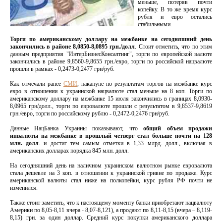
меньше, потеряв почти
копейку. В то же время курс
рубля и евро остались
стабильными.
Торги по американскому доллару на межбанке на сегодняшний день
закончились в районе 8,0850-8,0895 грн./долл
. Стоит отметить, что по этим
данным предприятия "ИнтерБизнесКонсалтинг", торги по европейской валюте
закончились в районе 9,8560-9,8655 грн./евро, торги по российской нацвалюте
прошли в рамках - 0,2473-0,2477 грн/руб.
Как отмечали ранее
СМИ
, накануне по результатам торгов на межбанке курс
евро в отношении к украинской нацвалюте стал меньше на 8 коп. Торги по
американскому доллару на межбанке 15 июля закончились в границах 8,0930-
8,0965 грн/долл., торги по евровалюте прошли с результатом в 9,8537-9,8619
грн./евро, торги по российскому рублю - 0,2472-0,2476 грн/руб.
Данные НацБанка Украины показывают, что
общий объем продажи
инвалюты на межбанке в прошлый четверг стал больше почти на 128
млн. долл
. и достиг тем самым отметки в 1,33 млрд. долл., включая в
американских долларах порядка 845 млн. долл.
На сегодняшний день на наличном украинском валютном рынке евровалюта
стала дешевле на 3 коп. в отношении к украинской гривне по продаже. Курс
американской валюты стал ниже на полкопейки, курс рубля РФ почти не
изменился.
Также стоит заметить, что к настоящему моменту банки приобретают нацвалюту
Америки по 8,05-8,11 вчера - 8,07-8,121), а продают по 8,11-8,15 (вчера – 8,119-
8,15) грн. за один доллар. Средний курс покупки американского доллара