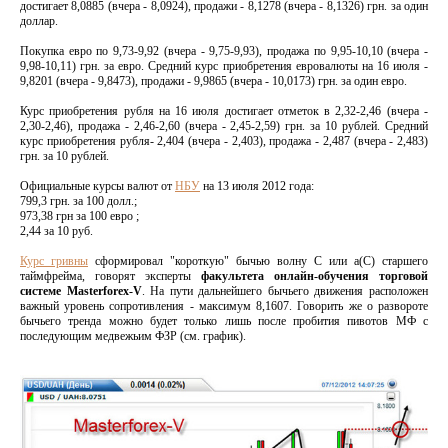
достигает 8,0885 (вчера - 8,0924), продажи - 8,1278 (вчера - 8,1326) грн. за один
доллар.
Покупка евро по 9,73-9,92 (вчера - 9,75-9,93), продажа по 9,95-10,10 (вчера -
9,98-10,11) грн. за евро. Средний курс приобретения евровалюты на 16 июля -
9,8201 (вчера - 9,8473), продажи - 9,9865 (вчера - 10,0173) грн. за один евро.
Курс приобретения рубля на 16 июля достигает отметок в 2,32-2,46 (вчера -
2,30-2,46), продажа - 2,46-2,60 (вчера - 2,45-2,59) грн. за 10 рублей. Средний
курс приобретения рубля- 2,404 (вчера - 2,403), продажа - 2,487 (вчера - 2,483)
грн. за 10 рублей.
Официальные курсы валют от
НБУ
на 13 июля 2012 года:
799,3 грн. за 100 долл.;
973,38 грн за 100 евро ;
2,44 за 10 руб.
Курс гривны
сформировал "короткую" бычью волну С или а(С) старшего
таймфрейма, говорят эксперты
факультета онлайн-обучения торговой
системе Masterforex-V
. На пути дальнейшего бычьего движения расположен
важный уровень сопротивления - максимум 8,1607. Говорить же о развороте
бычьего тренда можно будет только лишь после пробития пивотов МФ с
последующим медвежьим ФЗР (см. график).