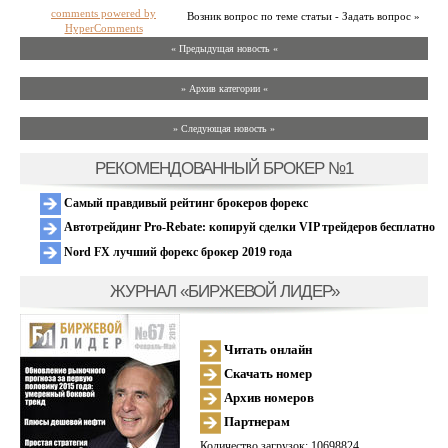
comments powered by
Возник вопрос по теме статьи - Задать вопрос »
HyperComments
« Предыдущая новость «
» Архив категории «
» Следующая новость »
РЕКОМЕНДОВАННЫЙ БРОКЕР №1
Самый правдивый рейтинг брокеров форекс
Автотрейдинг Pro-Rebate: копируй сделки VIP трейдеров бесплатно
Nord FX лучший форекс брокер 2019 года
ЖУРНАЛ «БИРЖЕВОЙ ЛИДЕР»
Читать онлайн
Скачать номер
Архив номеров
Партнерам
Количество загрузок: 10698824